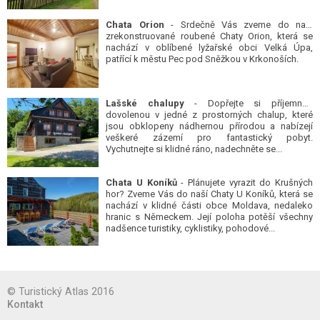
Chata Orion
- Srdečně Vás zveme do naší
zrekonstruované roubené Chaty Orion, která se
nachází v oblíbené lyžařské obci Velká Úpa,
patřící k městu Pec pod Sněžkou v Krkonoších.
Lašské chalupy
- Dopřejte si příjemnou
dovolenou v jedné z prostorných chalup, které
jsou obklopeny nádhernou přírodou a nabízejí
veškeré zázemí pro fantastický pobyt.
Vychutnejte si klidné ráno, nadechněte se...
Chata U Koníků
- Plánujete vyrazit do Krušných
hor? Zveme Vás do naší Chaty U Koníků, která se
nachází v klidné části obce Moldava, nedaleko
hranic s Německem. Její poloha potěší všechny
nadšence turistiky, cyklistiky, pohodové...
© Turistický Atlas 2016
Kontakt