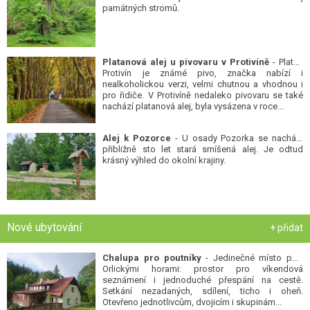
památných stromů.
Platanová alej u pivovaru v Protivíně
- Platan
Protivín je známé pivo, značka nabízí i
nealkoholickou verzi, velmi chutnou a vhodnou i
pro řidiče. V Protivíně nedaleko pivovaru se také
nachází platanová alej, byla vysázena v roce...
Alej k Pozorce
- U osady Pozorka se nachází
přibližně sto let stará smíšená alej. Je odtud
krásný výhled do okolní krajiny.
Nové ubytování
+ přidat
Chalupa pro poutníky
- Jedinečné místo pod
Orlickými horami: prostor pro víkendová
seznámení i jednoduché přespání na cestě.
Setkání nezadaných, sdílení, ticho i oheň.
Otevřeno jednotlivcům, dvojicím i skupinám...