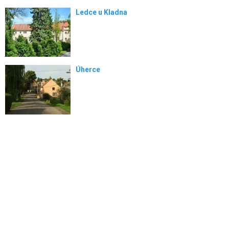
Ledce u Kladna
Úherce