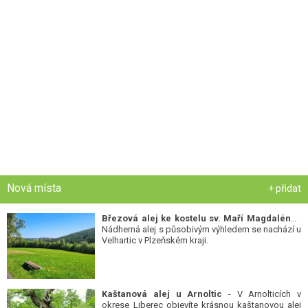
Nová místa
+ přidat
Březová alej ke kostelu sv. Maří Magdalény
-
Nádherná alej s působivým výhledem se nachází u
Velhartic v Plzeňském kraji.
Kaštanová alej u Arnoltic
- V Arnolticích v
okrese Liberec objevíte krásnou kaštanovou alej