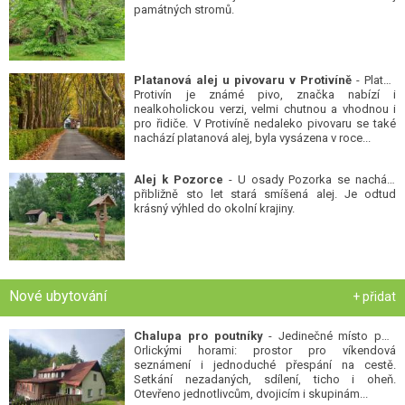
Platanová alej u pivovaru v Protivíně
- Platan
Protivín je známé pivo, značka nabízí i
nealkoholickou verzi, velmi chutnou a vhodnou i
pro řidiče. V Protivíně nedaleko pivovaru se také
nachází platanová alej, byla vysázena v roce...
Alej k Pozorce
- U osady Pozorka se nachází
přibližně sto let stará smíšená alej. Je odtud
krásný výhled do okolní krajiny.
Nové ubytování
+ přidat
Chalupa pro poutníky
- Jedinečné místo pod
Orlickými horami: prostor pro víkendová
seznámení i jednoduché přespání na cestě.
Setkání nezadaných, sdílení, ticho i oheň.
Otevřeno jednotlivcům, dvojicím i skupinám...