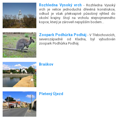
vrch je velice jednoduchá dřevěná konstrukce,
odkud je však překvapivě působivý výhled do
okolní krajiny. Stojí na vrcholu stejnojmenného
kopce, který je zároveň nejvyšším bodem...
Zoopark Podhůrka Podháj
- V Třebichovicích,
severozápadně od Kladna, byl vybudován
zoopark Podhůrka Podháj.
Braškov
Pletený Újezd
Běleč