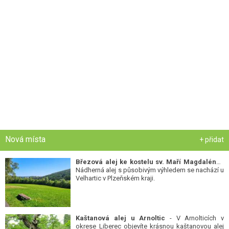
Nová místa
+ přidat
Březová alej ke kostelu sv. Maří Magdalény
-
Nádherná alej s působivým výhledem se nachází u
Velhartic v Plzeňském kraji.
Kaštanová alej u Arnoltic
- V Arnolticích v
okrese Liberec objevíte krásnou kaštanovou alej
památných stromů.