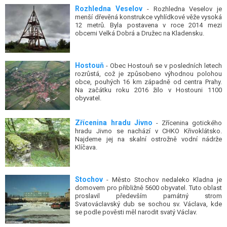
menší dřevěná konstrukce vyhlídkové věže vysoká
12 metrů. Byla postavena v roce 2014 mezi
obcemi Velká Dobrá a Družec na Kladensku.
Hostouň
- Obec Hostouň se v posledních letech
rozrůstá, což je způsobeno výhodnou polohou
obce, pouhých 16 km západně od centra Prahy.
Na začátku roku 2016 žilo v Hostouni 1100
obyvatel.
Zřícenina hradu Jivno
- Zřícenina gotického
hradu Jivno se nachází v CHKO Křivoklátsko.
Najdeme jej na skalní ostrožně vodní nádrže
Klíčava.
Stochov
- Město Stochov nedaleko Kladna je
domovem pro přibližně 5600 obyvatel. Tuto oblast
proslavil především památný strom
Svatováclavský dub se sochou sv. Václava, kde
se podle pověsti měl narodit svatý Václav.
Mezinárodní dětská výtvarná výstava