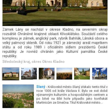
Budeč je památné místo, které se nachází v okrese Kladno, v
katastru obce Kováry (části Zákolan). Jedná se o zbytky hradiště,
spojovaného s památkou na knížete Václava, a na vrcholu kopce
stojící rotunda sv. Petra a Pavla je nejstarší dochovanou
historickou budovou v České republice.
Středočeský kraj
, okres
Okres Kladno
Slaný
- Královské město Slaný získalo tento titul v
roce 1305 od krále Václava II. Bylo ve své době
významným kulturním a hospodářským centrem a
po bitvě na Bílé hoře připadlo jako konfiskát
Martinicům ze Smečna. Titul Královské město...
Rozhledna Veselov
- Rozhledna Veselov je