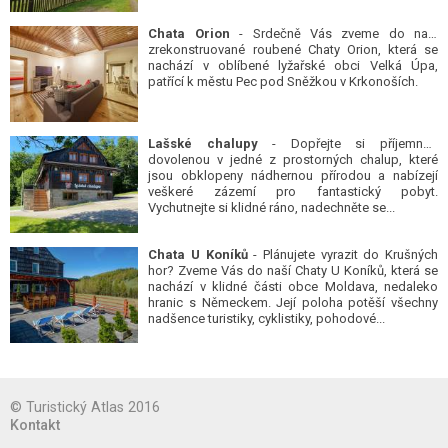
Chata Orion
- Srdečně Vás zveme do naší
zrekonstruované roubené Chaty Orion, která se
nachází v oblíbené lyžařské obci Velká Úpa,
patřící k městu Pec pod Sněžkou v Krkonoších.
Lašské chalupy
- Dopřejte si příjemnou
dovolenou v jedné z prostorných chalup, které
jsou obklopeny nádhernou přírodou a nabízejí
veškeré zázemí pro fantastický pobyt.
Vychutnejte si klidné ráno, nadechněte se...
Chata U Koníků
- Plánujete vyrazit do Krušných
hor? Zveme Vás do naší Chaty U Koníků, která se
nachází v klidné části obce Moldava, nedaleko
hranic s Německem. Její poloha potěší všechny
nadšence turistiky, cyklistiky, pohodové...
© Turistický Atlas 2016
Kontakt