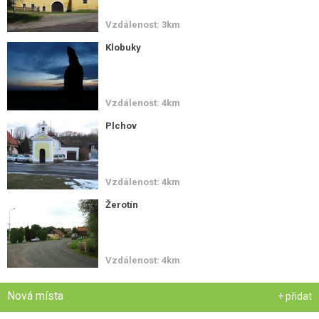
Vzdálenost: 3km
Klobuky
Vzdálenost: 4km
Plchov
Vzdálenost: 4km
Žerotín
Vzdálenost: 4km
Nová místa
+ přidat