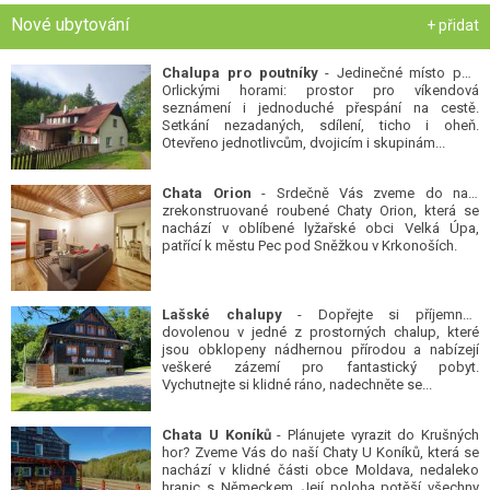
Nové ubytování
+ přidat
Chalupa pro poutníky
- Jedinečné místo pod
Orlickými horami: prostor pro víkendová
seznámení i jednoduché přespání na cestě.
Setkání nezadaných, sdílení, ticho i oheň.
Otevřeno jednotlivcům, dvojicím i skupinám...
Chata Orion
- Srdečně Vás zveme do naší
zrekonstruované roubené Chaty Orion, která se
nachází v oblíbené lyžařské obci Velká Úpa,
patřící k městu Pec pod Sněžkou v Krkonoších.
Lašské chalupy
- Dopřejte si příjemnou
dovolenou v jedné z prostorných chalup, které
jsou obklopeny nádhernou přírodou a nabízejí
veškeré zázemí pro fantastický pobyt.
Vychutnejte si klidné ráno, nadechněte se...
Chata U Koníků
- Plánujete vyrazit do Krušných
hor? Zveme Vás do naší Chaty U Koníků, která se
nachází v klidné části obce Moldava, nedaleko
hranic s Německem. Její poloha potěší všechny