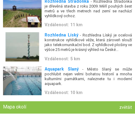
Rozhledna Stradonka
- Rozhledna Stradonka
je dřevěná stavba z roku 2009. Měří pouhých šest
metrů a ve třech metrech nad zemí se nachází
vyhlídkový ochoz.
Vzdálenost: 11 km
Rozhledna Líský
- Rozhledna Líský je ocelová
konstrukce vyhlídkové věže, která zároveň slouží
jako telekomunikační bod. Z vyhlídkové plošiny ve
výšce 25 metrů je krásný výhled na České...
Vzdálenost: 5 km
Aquapark Slaný
- Město Slaný se může
pochlubit nejen velmi bohatou historií a mnoha
kulturními památkami, naleznete tu i moderní
aquapark.
Vzdálenost: 10 km
Mapa okolí
zvětšit