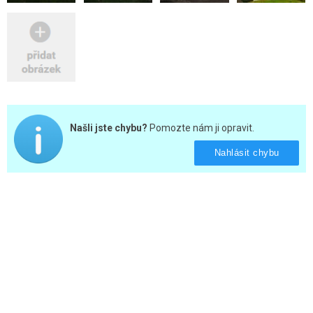
Našli jste chybu?
Pomozte nám ji opravit.
Nahlásit chybu