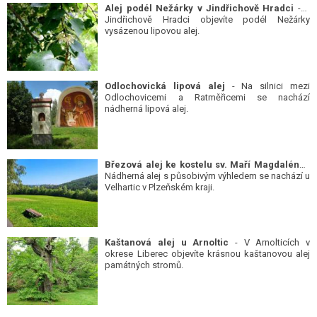
Alej podél Nežárky v Jindřichově Hradci
- V
Jindřichově Hradci objevíte podél Nežárky
vysázenou lipovou alej.
Odlochovická lipová alej
- Na silnici mezi
Odlochovicemi a Ratměřicemi se nachází
nádherná lipová alej.
Březová alej ke kostelu sv. Maří Magdalény
-
Nádherná alej s působivým výhledem se nachází u
Velhartic v Plzeňském kraji.
Kaštanová alej u Arnoltic
- V Arnolticích v
okrese Liberec objevíte krásnou kaštanovou alej
památných stromů.