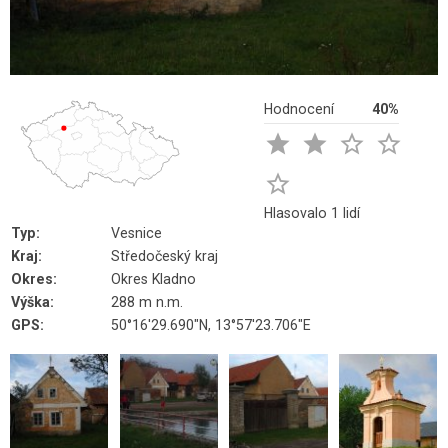
Hodnocení
40%





Hlasovalo 1 lidí
Typ:
Vesnice
Kraj:
Středočeský kraj
Okres:
Okres Kladno
Výška:
288 m n.m.
GPS:
50°16'29.690"N, 13°57'23.706"E