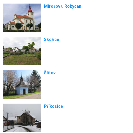
Mirošov u Rokycan
Skořice
Štítov
Příkosice