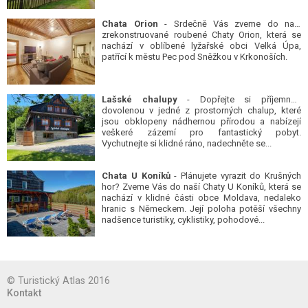
Chata Orion
- Srdečně Vás zveme do naší
zrekonstruované roubené Chaty Orion, která se
nachází v oblíbené lyžařské obci Velká Úpa,
patřící k městu Pec pod Sněžkou v Krkonoších.
Lašské chalupy
- Dopřejte si příjemnou
dovolenou v jedné z prostorných chalup, které
jsou obklopeny nádhernou přírodou a nabízejí
veškeré zázemí pro fantastický pobyt.
Vychutnejte si klidné ráno, nadechněte se...
Chata U Koníků
- Plánujete vyrazit do Krušných
hor? Zveme Vás do naší Chaty U Koníků, která se
nachází v klidné části obce Moldava, nedaleko
hranic s Německem. Její poloha potěší všechny
nadšence turistiky, cyklistiky, pohodové...
© Turistický Atlas 2016
Kontakt