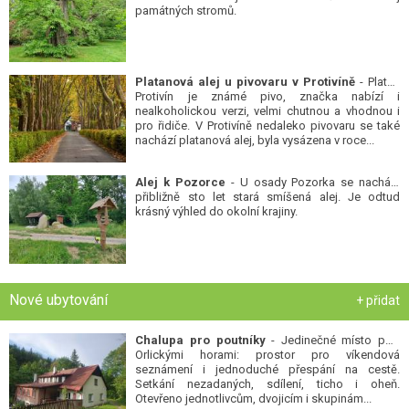
památných stromů.
Platanová alej u pivovaru v Protivíně
- Platan
Protivín je známé pivo, značka nabízí i
nealkoholickou verzi, velmi chutnou a vhodnou i
pro řidiče. V Protivíně nedaleko pivovaru se také
nachází platanová alej, byla vysázena v roce...
Alej k Pozorce
- U osady Pozorka se nachází
přibližně sto let stará smíšená alej. Je odtud
krásný výhled do okolní krajiny.
Nové ubytování
+ přidat
Chalupa pro poutníky
- Jedinečné místo pod
Orlickými horami: prostor pro víkendová
seznámení i jednoduché přespání na cestě.
Setkání nezadaných, sdílení, ticho i oheň.
Otevřeno jednotlivcům, dvojicím i skupinám...