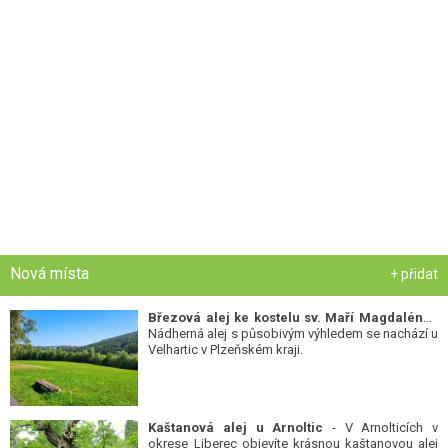
Nová místa
+ přidat
Březová alej ke kostelu sv. Maří Magdalény
-
Nádherná alej s působivým výhledem se nachází u
Velhartic v Plzeňském kraji.
Kaštanová alej u Arnoltic
- V Arnolticích v
okrese Liberec objevíte krásnou kaštanovou alej