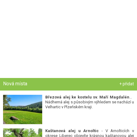
Nová místa
+ přidat
Březová alej ke kostelu sv. Maří Magdalény
-
Nádherná alej s působivým výhledem se nachází u
Velhartic v Plzeňském kraji.
Kaštanová alej u Arnoltic
- V Arnolticích v
okrese Liberec objevíte krásnou kaštanovou alej