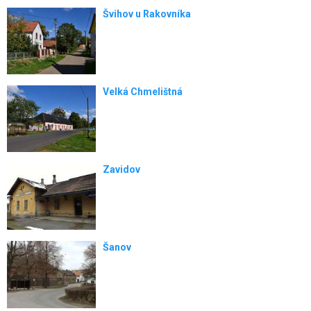
Švihov u Rakovníka
Velká Chmelištná
Zavidov
Šanov