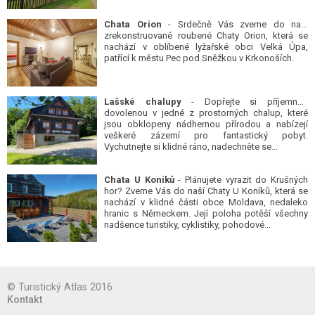
Chata Orion
- Srdečně Vás zveme do naší
zrekonstruované roubené Chaty Orion, která se
nachází v oblíbené lyžařské obci Velká Úpa,
patřící k městu Pec pod Sněžkou v Krkonoších.
Lašské chalupy
- Dopřejte si příjemnou
dovolenou v jedné z prostorných chalup, které
jsou obklopeny nádhernou přírodou a nabízejí
veškeré zázemí pro fantastický pobyt.
Vychutnejte si klidné ráno, nadechněte se...
Chata U Koníků
- Plánujete vyrazit do Krušných
hor? Zveme Vás do naší Chaty U Koníků, která se
nachází v klidné části obce Moldava, nedaleko
hranic s Německem. Její poloha potěší všechny
nadšence turistiky, cyklistiky, pohodové...
© Turistický Atlas 2016
Kontakt