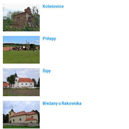
Kolešovice
Přílepy
Šípy
Břežany u Rakovníka