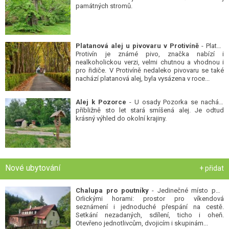
památných stromů.
Platanová alej u pivovaru v Protivíně
- Platan
Protivín je známé pivo, značka nabízí i
nealkoholickou verzi, velmi chutnou a vhodnou i
pro řidiče. V Protivíně nedaleko pivovaru se také
nachází platanová alej, byla vysázena v roce...
Alej k Pozorce
- U osady Pozorka se nachází
přibližně sto let stará smíšená alej. Je odtud
krásný výhled do okolní krajiny.
Nové ubytování
+ přidat
Chalupa pro poutníky
- Jedinečné místo pod
Orlickými horami: prostor pro víkendová
seznámení i jednoduché přespání na cestě.
Setkání nezadaných, sdílení, ticho i oheň.
Otevřeno jednotlivcům, dvojicím i skupinám...