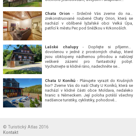
Chata Orion
- Srdečně Vás zveme do naší
zrekonstruované roubené Chaty Orion, která se
nachází v oblíbené lyžařské obci Velká Úpa,
patřící k městu Pec pod Sněžkou v Krkonoších.
Lašské chalupy
- Dopřejte si příjemnou
dovolenou v jedné z prostorných chalup, které
jsou obklopeny nádhernou přírodou a nabízejí
veškeré zázemí pro fantastický pobyt.
Vychutnejte si klidné ráno, nadechněte se...
Chata U Koníků
- Plánujete vyrazit do Krušných
hor? Zveme Vás do naší Chaty U Koníků, která se
nachází v klidné části obce Moldava, nedaleko
hranic s Německem. Její poloha potěší všechny
nadšence turistiky, cyklistiky, pohodové...
© Turistický Atlas 2016
Kontakt