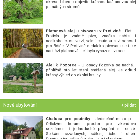
okrese Liberec objevíte krásnou kaštanovou alej
památných stromů.
Platanová alej u pivovaru v Protivíně
- Platan
Protivín je známé pivo, značka nabízí i
nealkoholickou verzi, velmi chutnou a vhodnou i
pro řidiče. V Protivíně nedaleko pivovaru se také
nachází platanová alej, byla vysázena v roce...
Alej k Pozorce
- U osady Pozorka se nachází
přibližně sto let stará smíšená alej. Je odtud
krásný výhled do okolní krajiny.
Nové ubytování
+ přidat
Chalupa pro poutníky
- Jedinečné místo pod
Orlickými horami: prostor pro víkendová
seznámení i jednoduché přespání na cestě.
Setkání nezadaných, sdílení, ticho i oheň.
Otevřeno jednotlivcům, dvojicím i skupinám...