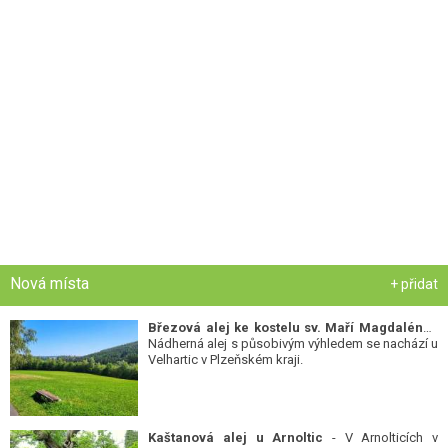
Nová místa
+ přidat
Březová alej ke kostelu sv. Maří Magdalény
-
Nádherná alej s působivým výhledem se nachází u
Velhartic v Plzeňském kraji.
Kaštanová alej u Arnoltic
- V Arnolticích v