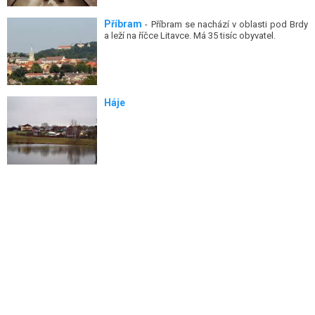
Příbram
- Příbram se nachází v oblasti pod Brdy
a leží na říčce Litavce. Má 35 tisíc obyvatel.
Háje