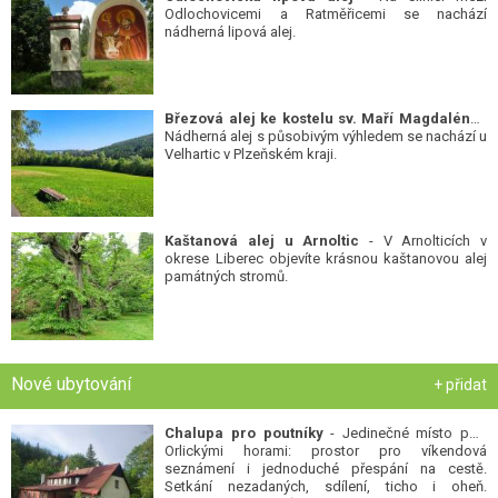
Březová alej ke kostelu sv. Maří Magdalény
-
Nádherná alej s působivým výhledem se nachází u
Velhartic v Plzeňském kraji.
Kaštanová alej u Arnoltic
- V Arnolticích v
okrese Liberec objevíte krásnou kaštanovou alej
památných stromů.
Nové ubytování
+ přidat
Chalupa pro poutníky
- Jedinečné místo pod
Orlickými horami: prostor pro víkendová
seznámení i jednoduché přespání na cestě.
Setkání nezadaných, sdílení, ticho i oheň.
Otevřeno jednotlivcům, dvojicím i skupinám...