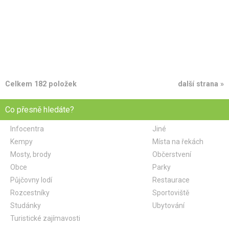
Celkem 182 položek
další strana »
Co přesně hledáte?
Infocentra
Jiné
Kempy
Místa na řekách
Mosty, brody
Občerstvení
Obce
Parky
Půjčovny lodí
Restaurace
Rozcestníky
Sportoviště
Studánky
Ubytování
Turistické zajímavosti