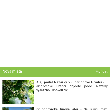
Nová místa
+ přidat
Alej podél Nežárky v Jindřichově Hradci
- V
Jindřichově Hradci objevíte podél Nežárky
vysázenou lipovou alej.
Odlochovická lipová alej
- Na silnici mezi
Odlochovicemi a Ratměřicemi se nachází
nádherná lipová alej.