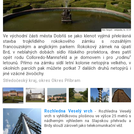
Zámek Březnice je v současné době státním zámkem a spravuje
jej Národní památkový ústav. Zámek je přístupný veřejnosti.
Středočeský kraj
, okres
Okres Příbram
Rozhledna Veselý vrch
- Rozhledna Veselý
vrch s vyhlídkovou plošinou ve výšce 25 metrů s
nádherným výhledem na Slapskou přehradu a
Brdy slouží zároveň jako telekomunikační věž.
Albertovy skály
- Národní přírodní rezervace