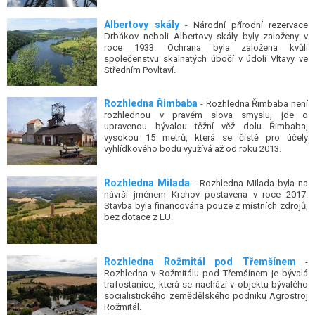
Drbákov neboli Albertovy skály byly založeny v
roce 1933. Ochrana byla založena kvůli
společenstvu skalnatých úbočí v údolí Vltavy ve
Středním Povltaví.
Rozhledna Řimbaba
- Rozhledna Řimbaba není
rozhlednou v pravém slova smyslu, jde o
upravenou bývalou těžní věž dolu Řimbaba,
vysokou 15 metrů, která se čistě pro účely
vyhlídkového bodu využívá až od roku 2013.
Rozhledna Milada
- Rozhledna Milada byla na
návrší jménem Krchov postavena v roce 2017.
Stavba byla financována pouze z místních zdrojů,
bez dotace z EU.
Rozhledna Rožmitál pod Třemšínem
-
Rozhledna v Rožmitálu pod Třemšínem je bývalá
trafostanice, která se nachází v objektu bývalého
socialistického zemědělského podniku Agrostroj
Rožmitál.
Drtinova rozhledna (Besedná)
- Drtinova