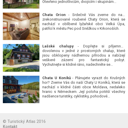
Chata Orion
- Srdečně Vás zveme do naší
zrekonstruované roubené Chaty Orion, která se
nachází v oblíbené lyžařské obci Velká Úpa,
patřící k městu Pec pod Sněžkou v Krkonoších.
Lašské chalupy
- Dopřejte si příjemnou
dovolenou v jedné z prostorných chalup, které
jsou obklopeny nádhernou přírodou a nabízejí
veškeré zázemí pro fantastický pobyt.
Vychutnejte si klidné ráno, nadechněte se...
Chata U Koníků
- Plánujete vyrazit do Krušných
hor? Zveme Vás do naší Chaty U Koníků, která se
nachází v klidné části obce Moldava, nedaleko
hranic s Německem. Její poloha potěší všechny
nadšence turistiky, cyklistiky, pohodové...
© Turistický Atlas 2016
Kontakt