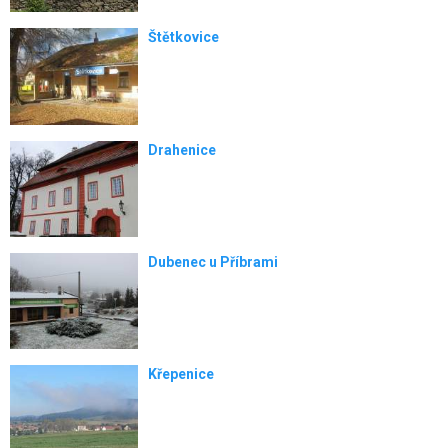
Drahenice
Dubenec u Příbrami
Křepenice
Osečany