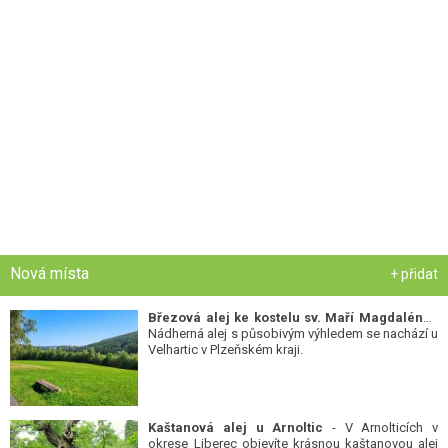
Nová místa
+ přidat
Březová alej ke kostelu sv. Maří Magdalény
-
Nádherná alej s působivým výhledem se nachází u
Velhartic v Plzeňském kraji.
Kaštanová alej u Arnoltic
- V Arnolticích v
okrese Liberec objevíte krásnou kaštanovou alej