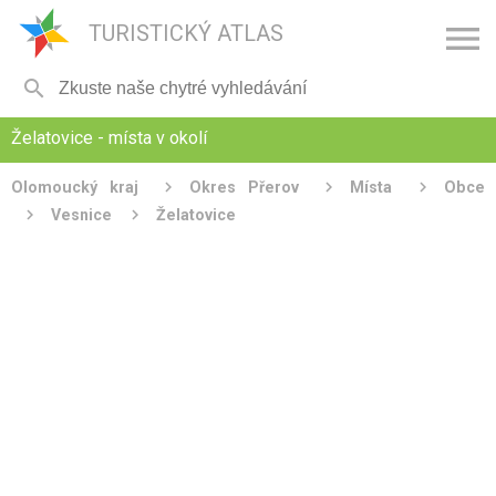

TURISTICKÝ ATLAS

Želatovice - místa v okolí
Olomoucký kraj
Okres Přerov
Místa
Obce
Vesnice
Želatovice