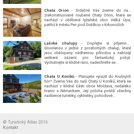
Chata Orion
- Srdečně Vás zveme do naší
zrekonstruované roubené Chaty Orion, která se
nachází v oblíbené lyžařské obci Velká Úpa,
patřící k městu Pec pod Sněžkou v Krkonoších.
Lašské chalupy
- Dopřejte si příjemnou
dovolenou v jedné z prostorných chalup, které
jsou obklopeny nádhernou přírodou a nabízejí
veškeré zázemí pro fantastický pobyt.
Vychutnejte si klidné ráno, nadechněte se...
Chata U Koníků
- Plánujete vyrazit do Krušných
hor? Zveme Vás do naší Chaty U Koníků, která se
nachází v klidné části obce Moldava, nedaleko
hranic s Německem. Její poloha potěší všechny
nadšence turistiky, cyklistiky, pohodové...
© Turistický Atlas 2016
Kontakt