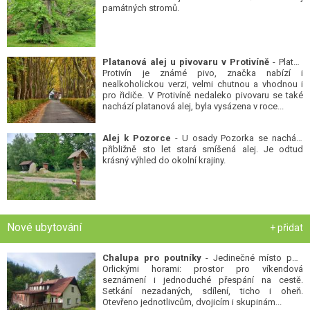
památných stromů.
Platanová alej u pivovaru v Protivíně
- Platan
Protivín je známé pivo, značka nabízí i
nealkoholickou verzi, velmi chutnou a vhodnou i
pro řidiče. V Protivíně nedaleko pivovaru se také
nachází platanová alej, byla vysázena v roce...
Alej k Pozorce
- U osady Pozorka se nachází
přibližně sto let stará smíšená alej. Je odtud
krásný výhled do okolní krajiny.
Nové ubytování
+ přidat
Chalupa pro poutníky
- Jedinečné místo pod
Orlickými horami: prostor pro víkendová
seznámení i jednoduché přespání na cestě.
Setkání nezadaných, sdílení, ticho i oheň.
Otevřeno jednotlivcům, dvojicím i skupinám...