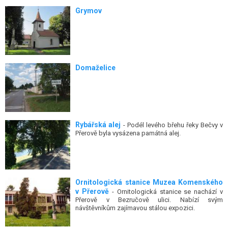
Grymov
Domaželice
Rybářská alej
- Podél levého břehu řeky Bečvy v
Přerově byla vysázena památná alej.
Ornitologická stanice Muzea Komenského
v Přerově
- Ornitologická stanice se nachází v
Přerově v Bezručově ulici. Nabízí svým
návštěvníkům zajímavou stálou expozici.