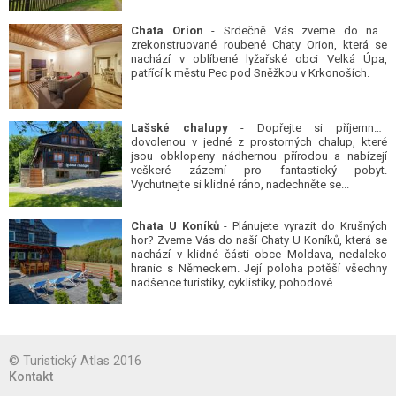
Chata Orion
- Srdečně Vás zveme do naší
zrekonstruované roubené Chaty Orion, která se
nachází v oblíbené lyžařské obci Velká Úpa,
patřící k městu Pec pod Sněžkou v Krkonoších.
Lašské chalupy
- Dopřejte si příjemnou
dovolenou v jedné z prostorných chalup, které
jsou obklopeny nádhernou přírodou a nabízejí
veškeré zázemí pro fantastický pobyt.
Vychutnejte si klidné ráno, nadechněte se...
Chata U Koníků
- Plánujete vyrazit do Krušných
hor? Zveme Vás do naší Chaty U Koníků, která se
nachází v klidné části obce Moldava, nedaleko
hranic s Německem. Její poloha potěší všechny
nadšence turistiky, cyklistiky, pohodové...
© Turistický Atlas 2016
Kontakt