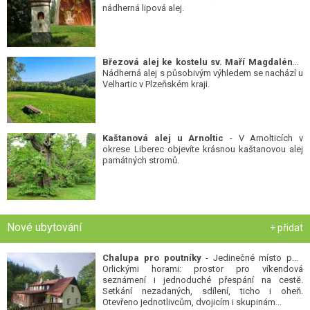
nádherná lipová alej.
Březová alej ke kostelu sv. Maří Magdalény
-
Nádherná alej s působivým výhledem se nachází u
Velhartic v Plzeňském kraji.
Kaštanová alej u Arnoltic
- V Arnolticích v
okrese Liberec objevíte krásnou kaštanovou alej
památných stromů.
Nové ubytování
+ přidat
Chalupa pro poutníky
- Jedinečné místo pod
Orlickými horami: prostor pro víkendová
seznámení i jednoduché přespání na cestě.
Setkání nezadaných, sdílení, ticho i oheň.
Otevřeno jednotlivcům, dvojicím i skupinám...