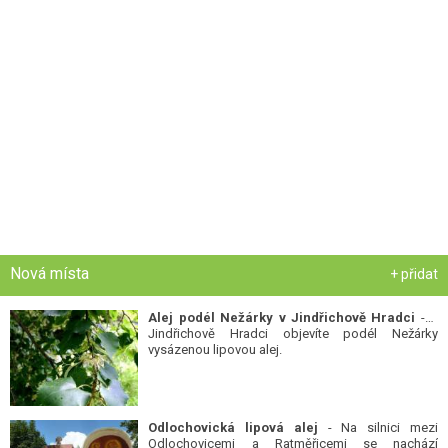
Nová místa
+ přidat
Alej podél Nežárky v Jindřichově Hradci
- V
Jindřichově Hradci objevíte podél Nežárky
vysázenou lipovou alej.
Odlochovická lipová alej
- Na silnici mezi
Odlochovicemi a Ratměřicemi se nachází