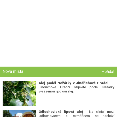
Nová místa
+ přidat
Alej podél Nežárky v Jindřichově Hradci
- V
Jindřichově Hradci objevíte podél Nežárky
vysázenou lipovou alej.
Odlochovická lipová alej
- Na silnici mezi
Odlochovicemi a Ratměřicemi se nachází