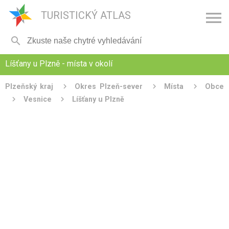

TURISTICKÝ ATLAS

Líšťany u Plzně - místa v okolí
Plzeňský kraj
Okres Plzeň-sever
Místa
Obce
Vesnice
Líšťany u Plzně