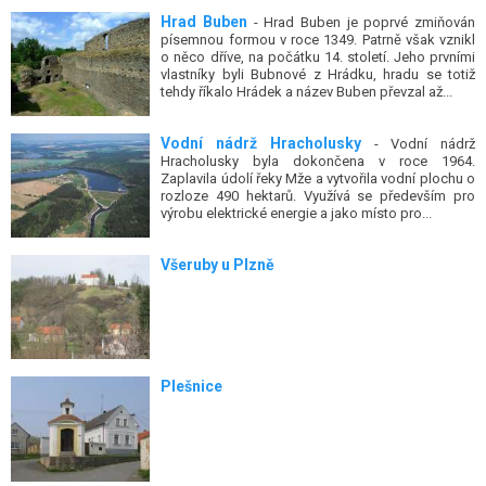
Hrad Buben
- Hrad Buben je poprvé zmiňován
písemnou formou v roce 1349. Patrně však vznikl
o něco dříve, na počátku 14. století. Jeho prvními
vlastníky byli Bubnové z Hrádku, hradu se totiž
tehdy říkalo Hrádek a název Buben převzal až...
Vodní nádrž Hracholusky
- Vodní nádrž
Hracholusky byla dokončena v roce 1964.
Zaplavila údolí řeky Mže a vytvořila vodní plochu o
rozloze 490 hektarů. Využívá se především pro
výrobu elektrické energie a jako místo pro...
Všeruby u Plzně
Plešnice