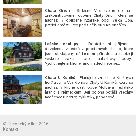
Chata Orion
- Srdečně Vás zveme do naší
zrekonstruované roubené Chaty Orion, která se
nachází v oblíbené lyžařské obci Velká Úpa,
patřící k městu Pec pod Sněžkou v Krkonoších.
Lašské chalupy
- Dopřejte si příjemnou
dovolenou v jedné z prostorných chalup, které
jsou obklopeny nádhernou přírodou a nabízejí
veškeré zázemí pro fantastický pobyt.
Vychutnejte si klidné ráno, nadechněte se...
Chata U Koníků
- Plánujete vyrazit do Krušných
hor? Zveme Vás do naší Chaty U Koníků, která se
nachází v klidné části obce Moldava, nedaleko
hranic s Německem. Její poloha potěší všechny
nadšence turistiky, cyklistiky, pohodové...
© Turistický Atlas 2016
Kontakt