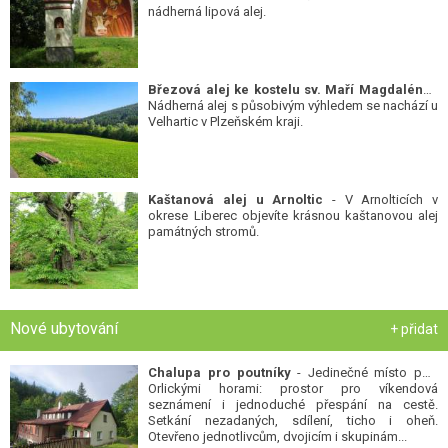
nádherná lipová alej.
Březová alej ke kostelu sv. Maří Magdalény
-
Nádherná alej s působivým výhledem se nachází u
Velhartic v Plzeňském kraji.
Kaštanová alej u Arnoltic
- V Arnolticích v
okrese Liberec objevíte krásnou kaštanovou alej
památných stromů.
Nové ubytování
+ přidat
Chalupa pro poutníky
- Jedinečné místo pod
Orlickými horami: prostor pro víkendová
seznámení i jednoduché přespání na cestě.
Setkání nezadaných, sdílení, ticho i oheň.
Otevřeno jednotlivcům, dvojicím i skupinám...