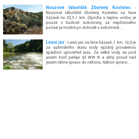
Nouzové tábořiště Zbořený Kostelec
-
Nouzové tábořiště Zbořený Kostelec na řece
Sázavě na 22,5 ř. km. (Sprcha s teplou vodou je
pouze v budově sokolovny, za nepříznivého
počasí je možné po dohodě v sokolovně...
Lesní jez
- Lesní jez na řece Sázavě, ř. km. 12,0 je
za optimálního stavu vody sjízdný provalenou
spádnicí uprostřed jezu. Za velké vody se pod
jezem tvoří peřeje až WW III a silný proud nad
jezem táhne vpravo do náhonu. Náhon vpravo...