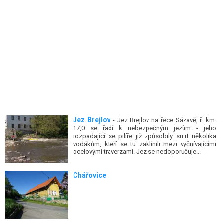
Jez Brejlov
- Jez Brejlov na řece Sázavě, ř. km.
17,0 se řadí k nebezpečným jezům - jeho
rozpadající se pilíře již způsobily smrt několika
vodákům, kteří se tu zaklínili mezi vyčnívajícími
ocelovými traverzami. Jez se nedoporučuje...
Chářovice