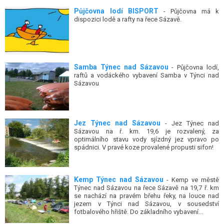
Půjčovna lodí BISPORT
- Půjčovna má k
dispozici lodě a rafty na řece Sázavě.
Samba Týnec nad Sázavou
- Půjčovna lodí,
raftů a vodáckého vybavení Samba v Týnci nad
Sázavou
Jez Týnec nad Sázavou
- Jez Týnec nad
Sázavou na ř. km. 19,6 je rozvalený, za
optimálního stavu vody sjízdný jez vpravo po
spádnici. V pravé koze provalené propusti sifon!
Kemp Týnec nad Sázavou
- Kemp ve městě
Týnec nad Sázavou na řece Sázavě na 19,7 ř. km
se nachází na pravém břehu řeky, na louce nad
jezem v Týnci nad Sázavou, v sousedství
fotbalového hřiště. Do základního vybavení...