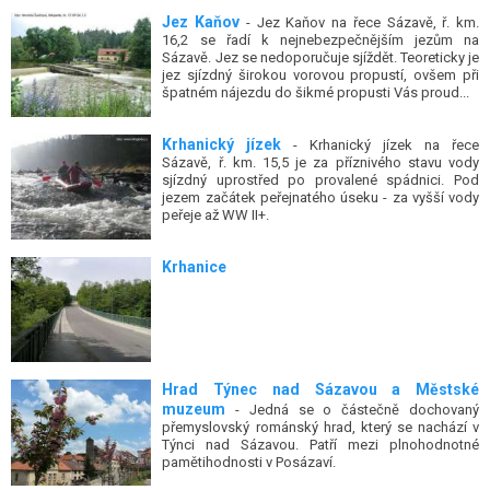
Jez Kaňov
- Jez Kaňov na řece Sázavě, ř. km.
16,2 se řadí k nejnebezpečnějším jezům na
Sázavě. Jez se nedoporučuje sjíždět. Teoreticky je
jez sjízdný širokou vorovou propustí, ovšem při
špatném nájezdu do šikmé propusti Vás proud...
Krhanický jízek
- Krhanický jízek na řece
Sázavě, ř. km. 15,5 je za příznivého stavu vody
sjízdný uprostřed po provalené spádnici. Pod
jezem začátek peřejnatého úseku - za vyšší vody
peřeje až WW II+.
Krhanice
Hrad Týnec nad Sázavou a Městské
muzeum
- Jedná se o částečně dochovaný
přemyslovský románský hrad, který se nachází v
Týnci nad Sázavou. Patří mezi plnohodnotné
pamětihodnosti v Posázaví.