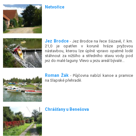
Netvořice
Jez Brodce
- Jez Brodce na řece Sázavě, ř. km.
21,0 je opatřen v koruně hráze pryžovou
nástavbou, kterou lze úplně vpravo opatrně lodě
stáhnout za nižšího a středního stavu vody pod
jez do malé laguny. Vlevo u jezu areál bývalé...
Roman Žák
- Půjčovna nabízí kanoe a pramice
na Slapské přehradě.
Chrášťany u Benešova