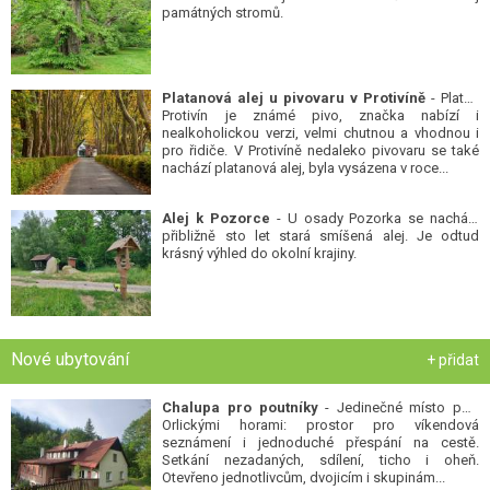
památných stromů.
Platanová alej u pivovaru v Protivíně
- Platan
Protivín je známé pivo, značka nabízí i
nealkoholickou verzi, velmi chutnou a vhodnou i
pro řidiče. V Protivíně nedaleko pivovaru se také
nachází platanová alej, byla vysázena v roce...
Alej k Pozorce
- U osady Pozorka se nachází
přibližně sto let stará smíšená alej. Je odtud
krásný výhled do okolní krajiny.
Nové ubytování
+ přidat
Chalupa pro poutníky
- Jedinečné místo pod
Orlickými horami: prostor pro víkendová
seznámení i jednoduché přespání na cestě.
Setkání nezadaných, sdílení, ticho i oheň.
Otevřeno jednotlivcům, dvojicím i skupinám...