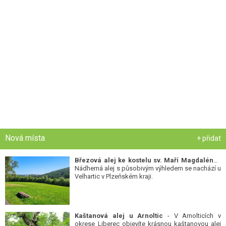
Nová místa
+ přidat
Březová alej ke kostelu sv. Maří Magdalény
-
Nádherná alej s působivým výhledem se nachází u
Velhartic v Plzeňském kraji.
Kaštanová alej u Arnoltic
- V Arnolticích v
okrese Liberec objevíte krásnou kaštanovou alej