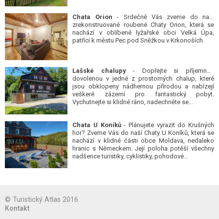
Chata Orion
- Srdečně Vás zveme do naší
zrekonstruované roubené Chaty Orion, která se
nachází v oblíbené lyžařské obci Velká Úpa,
patřící k městu Pec pod Sněžkou v Krkonoších.
Lašské chalupy
- Dopřejte si příjemnou
dovolenou v jedné z prostorných chalup, které
jsou obklopeny nádhernou přírodou a nabízejí
veškeré zázemí pro fantastický pobyt.
Vychutnejte si klidné ráno, nadechněte se...
Chata U Koníků
- Plánujete vyrazit do Krušných
hor? Zveme Vás do naší Chaty U Koníků, která se
nachází v klidné části obce Moldava, nedaleko
hranic s Německem. Její poloha potěší všechny
nadšence turistiky, cyklistiky, pohodové...
© Turistický Atlas 2016
Kontakt