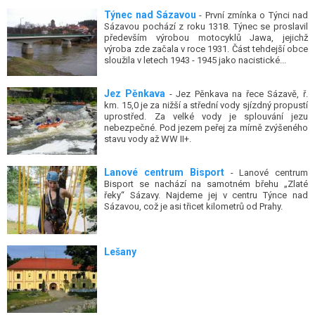
Týnec nad Sázavou
- První zmínka o Týnci nad
Sázavou pochází z roku 1318. Týnec se proslavil
především výrobou motocyklů Jawa, jejichž
výroba zde začala v roce 1931. Část tehdejší obce
sloužila v letech 1943 - 1945 jako nacistické...
Jez Pěnkava
- Jez Pěnkava na řece Sázavě, ř.
km. 15,0 je za nižší a střední vody sjízdný propustí
uprostřed. Za velké vody je splouvání jezu
nebezpečné. Pod jezem peřej za mírně zvýšeného
stavu vody až WW II+.
Lanové centrum Bisport
- Lanové centrum
Bisport se nachází na samotném břehu „Zlaté
řeky“ Sázavy. Najdeme jej v centru Týnce nad
Sázavou, což je asi třicet kilometrů od Prahy.
Lešany