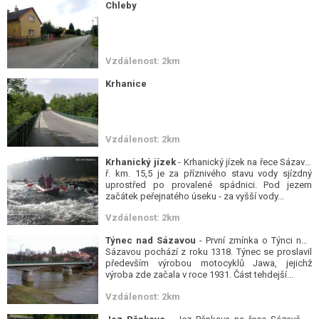
Chleby
Vzdálenost: 2km
Krhanice
Vzdálenost: 2km
Krhanický jízek
- Krhanický jízek na řece Sázavě,
ř. km. 15,5 je za příznivého stavu vody sjízdný
uprostřed po provalené spádnici. Pod jezem
začátek peřejnatého úseku - za vyšší vody...
Vzdálenost: 2km
Týnec nad Sázavou
- První zmínka o Týnci nad
Sázavou pochází z roku 1318. Týnec se proslavil
především výrobou motocyklů Jawa, jejichž
výroba zde začala v roce 1931. Část tehdejší...
Vzdálenost: 2km