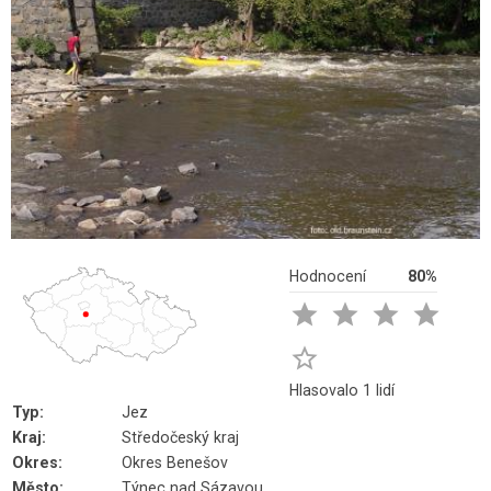
Hodnocení
80%





Hlasovalo 1 lidí
Typ:
Jez
Kraj:
Středočeský kraj
Okres:
Okres Benešov
Město:
Týnec nad Sázavou