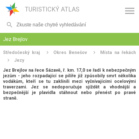

TURISTICKÝ ATLAS

Jez Brejlov
Středočeský kraj
Okres Benešov
Místa na řekách
Jezy
Jez Brejlov na řece Sázavě, ř. km. 17,0 se řadí k nebezpečným
jezům - jeho rozpadající se pilíře již způsobily smrt několika
vodákům, kteří se tu zaklínili mezi vyčnívajícími ocelovými
traverzami. Jez se nedoporučuje sjíždět a vhodnější a
bezpečnější je plavidla stáhnout nebo přenést po pravé
straně.