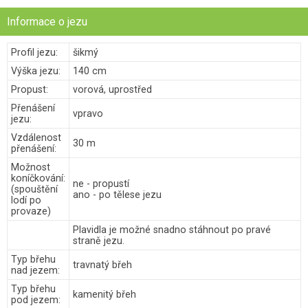
Informace o jezu
Profil jezu:
šikmý
Výška jezu:
140 cm
Propust:
vorová, uprostřed
Přenášení
vpravo
jezu:
Vzdálenost
30 m
přenášení:
Možnost
koníčkování:
ne - propustí
(spouštění
ano - po tělese jezu
lodí po
provaze)
Plavidla je možné snadno stáhnout po pravé
straně jezu.
Typ břehu
travnatý břeh
nad jezem:
Typ břehu
kamenitý břeh
pod jezem: