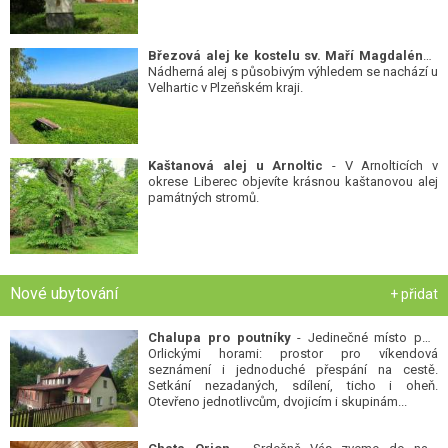
Březová alej ke kostelu sv. Maří Magdalény
-
Nádherná alej s působivým výhledem se nachází u
Velhartic v Plzeňském kraji.
Kaštanová alej u Arnoltic
- V Arnolticích v
okrese Liberec objevíte krásnou kaštanovou alej
památných stromů.
Nové ubytování
+ přidat
Chalupa pro poutníky
- Jedinečné místo pod
Orlickými horami: prostor pro víkendová
seznámení i jednoduché přespání na cestě.
Setkání nezadaných, sdílení, ticho i oheň.
Otevřeno jednotlivcům, dvojicím i skupinám...