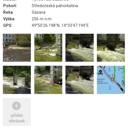
Pohoří:
Středočeská pahorkatina
Řeka
Sázava
Výška:
256 m n.m.
GPS:
49°50'26.198"N, 14°33'47.194"E