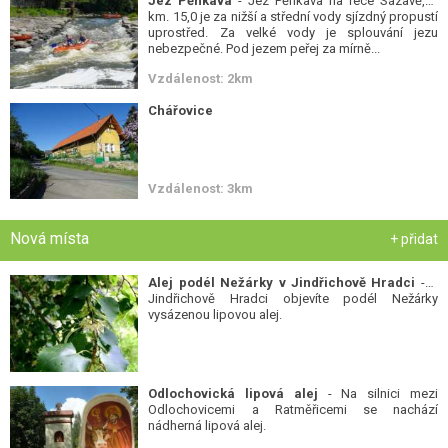
Jez Pěnkava
- Jez Pěnkava na řece Sázavě, ř.
km. 15,0 je za nižší a střední vody sjízdný propustí
uprostřed. Za velké vody je splouvání jezu
nebezpečné. Pod jezem peřej za mírně...
Vzdálenost: 2km
Chářovice
Vzdálenost: 3km
Nová místa
+ přidat
Alej podél Nežárky v Jindřichově Hradci
- V
Jindřichově Hradci objevíte podél Nežárky
vysázenou lipovou alej.
Odlochovická lipová alej
- Na silnici mezi
Odlochovicemi a Ratměřicemi se nachází
nádherná lipová alej.