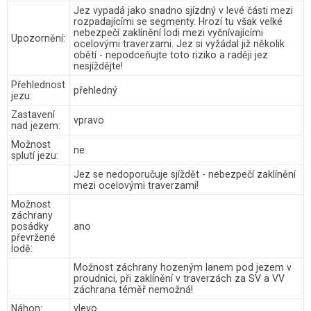
Jez vypadá jako snadno sjízdný v levé části mezi
rozpadajícími se segmenty. Hrozí tu však velké
nebezpečí zaklínění lodi mezi vyčnívajícími
Upozornění:
ocelovými traverzami. Jez si vyžádal již několik
obětí - nepodceňujte toto riziko a raději jez
nesjíždějte!
Přehlednost
přehledný
jezu:
Zastavení
vpravo
nad jezem:
Možnost
ne
splutí jezu:
Jez se nedoporučuje sjíždět - nebezpečí zaklínění
mezi ocelovými traverzami!
Možnost
záchrany
posádky
ano
převržené
lodě:
Možnost záchrany hozeným lanem pod jezem v
proudnici, při zaklínění v traverzách za SV a VV
záchrana téměř nemožná!
Náhon:
vlevo