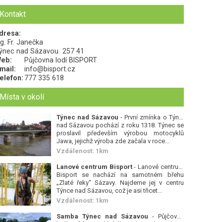
Kontakt
dresa:
ng. Fr. Janečka
ýnec nad Sázavou
257 41
eb:
Půjčovna lodí BISPORT
mail:
info@bisport.cz
elefon:
777 335 618
Místa v okolí
Týnec nad Sázavou
- První zmínka o Týnci
nad Sázavou pochází z roku 1318. Týnec se
proslavil především výrobou motocyklů
Jawa, jejichž výroba zde začala v roce...
Vzdálenost: 1km
Lanové centrum Bisport
- Lanové centrum
Bisport se nachází na samotném břehu
„Zlaté řeky“ Sázavy. Najdeme jej v centru
Týnce nad Sázavou, což je asi třicet...
Vzdálenost: 1km
Samba Týnec nad Sázavou
- Půjčovna