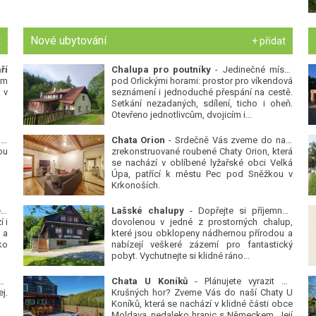
Nové ubytování
t
+ přidat
ří
Chalupa pro poutníky
- Jedinečné místo
ým
pod Orlickými horami: prostor pro víkendová
 v
seznámení i jednoduché přespání na cestě.
Setkání nezadaných, sdílení, ticho i oheň.
Otevřeno jednotlivcům, dvojicím i...
 v
Chata Orion
- Srdečně Vás zveme do naší
ou
zrekonstruované roubené Chaty Orion, která
se nachází v oblíbené lyžařské obci Velká
Úpa, patřící k městu Pec pod Sněžkou v
Krkonoších.
Platanová alej u pivovaru v Protivíně
-
Lašské chalupy
- Dopřejte si příjemnou
 i
dovolenou v jedné z prostorných chalup,
 a
které jsou obklopeny nádhernou přírodou a
ko
nabízejí veškeré zázemí pro fantastický
pobyt. Vychutnejte si klidné ráno...
se
Chata U Koníků
- Plánujete vyrazit do
j.
Krušných hor? Zveme Vás do naší Chaty U
Koníků, která se nachází v klidné části obce
Moldava, nedaleko hranic s Německem. Její