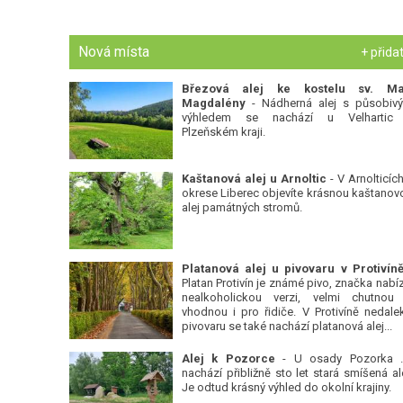
Nová místa
+ přida
Březová alej ke kostelu sv. Ma
Magdalény
- Nádherná alej s působiv
výhledem se nachází u Velhartic
Plzeňském kraji.
Kaštanová alej u Arnoltic
- V Arnolticích
okrese Liberec objevíte krásnou kaštanov
alej památných stromů.
Platan Protivín je známé pivo, značka nabízí
nealkoholickou verzi, velmi chutnou
vhodnou i pro řidiče. V Protivíně nedale
pivovaru se také nachází platanová alej...
Alej k Pozorce
- U osady Pozorka 
nachází přibližně sto let stará smíšená ale
Je odtud krásný výhled do okolní krajiny.