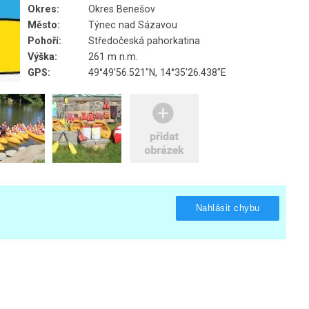
Okres:
Okres Benešov
Město:
Týnec nad Sázavou
Pohoří:
Středočeská pahorkatina
Výška:
261 m n.m.
GPS:
49°49'56.521"N, 14°35'26.438"E
Nahlásit chybu