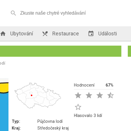


Ubytování

Restaurace

Události
odí
Hodnocení
67%





Hlasovalo 3 lidí
Typ:
Půjčovna lodí
Kraj:
Středočeský kraj