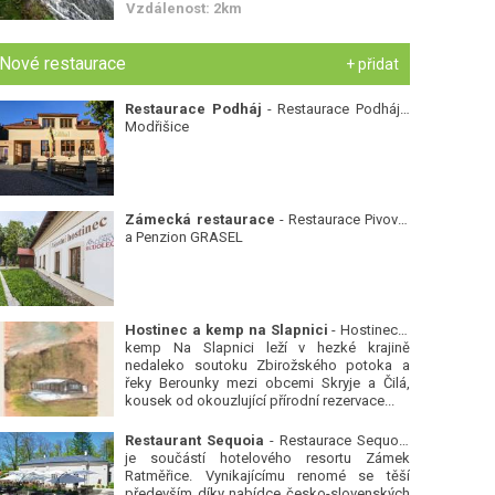
Vzdálenost: 2km
Nové restaurace
+ přidat
Restaurace Podháj
- Restaurace Podháj -
Modřišice
Zámecká restaurace
- Restaurace Pivovar
a Penzion GRASEL
Hostinec a kemp na Slapnici
- Hostinec a
kemp Na Slapnici leží v hezké krajině
nedaleko soutoku Zbirožského potoka a
řeky Berounky mezi obcemi Skryje a Čilá,
kousek od okouzlující přírodní rezervace...
Restaurant Sequoia
- Restaurace Sequoia
je součástí hotelového resortu Zámek
Ratměřice. Vynikajícímu renomé se těší
především díky nabídce česko-slovenských