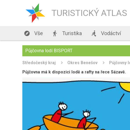
TURISTICKÝ ATLAS

Vše

Turistika

Vodáctví
Půjčovna lodí BISPORT
Středočeský kraj
Okres Benešov
Půjčovny l
Půjčovna má k dispozici lodě a rafty na řece Sázavě.