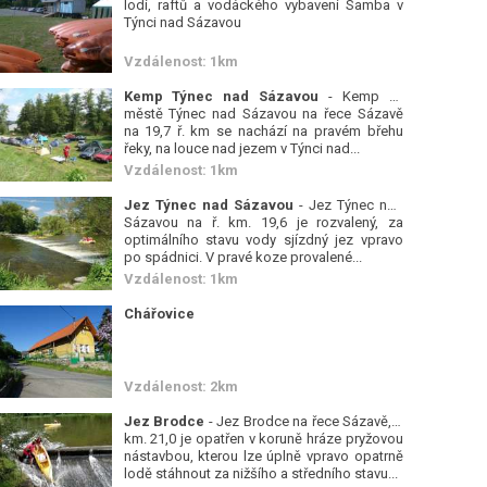
lodí, raftů a vodáckého vybavení Samba v
Týnci nad Sázavou
Vzdálenost: 1km
Kemp Týnec nad Sázavou
- Kemp ve
městě Týnec nad Sázavou na řece Sázavě
na 19,7 ř. km se nachází na pravém břehu
řeky, na louce nad jezem v Týnci nad...
Vzdálenost: 1km
Jez Týnec nad Sázavou
- Jez Týnec nad
Sázavou na ř. km. 19,6 je rozvalený, za
optimálního stavu vody sjízdný jez vpravo
po spádnici. V pravé koze provalené...
Vzdálenost: 1km
Chářovice
Vzdálenost: 2km
Jez Brodce
- Jez Brodce na řece Sázavě, ř.
km. 21,0 je opatřen v koruně hráze pryžovou
nástavbou, kterou lze úplně vpravo opatrně
lodě stáhnout za nižšího a středního stavu...