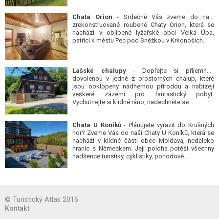
Chata Orion
- Srdečně Vás zveme do naší
zrekonstruované roubené Chaty Orion, která se
nachází v oblíbené lyžařské obci Velká Úpa,
patřící k městu Pec pod Sněžkou v Krkonoších.
Lašské chalupy
- Dopřejte si příjemnou
dovolenou v jedné z prostorných chalup, které
jsou obklopeny nádhernou přírodou a nabízejí
veškeré zázemí pro fantastický pobyt.
Vychutnejte si klidné ráno, nadechněte se...
Chata U Koníků
- Plánujete vyrazit do Krušných
hor? Zveme Vás do naší Chaty U Koníků, která se
nachází v klidné části obce Moldava, nedaleko
hranic s Německem. Její poloha potěší všechny
nadšence turistiky, cyklistiky, pohodové...
© Turistický Atlas 2016
Kontakt