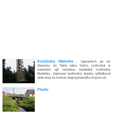
Rozhledna Mařenka
- Vypravíte-li se do
Slavonic, do Telče nebo Dačic, rozhodně si
nenechte ujít návštěvu nedaleké rozhledny
Mařenka. Zajímavá technická stavba vyhlídkové
věže stojí na vrcholu stejnojmenného kopce od...
Předín