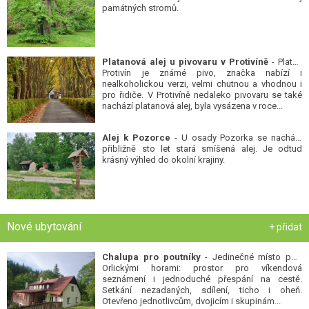
památných stromů.
Platanová alej u pivovaru v Protivíně
- Platan
Protivín je známé pivo, značka nabízí i
nealkoholickou verzi, velmi chutnou a vhodnou i
pro řidiče. V Protivíně nedaleko pivovaru se také
nachází platanová alej, byla vysázena v roce...
Alej k Pozorce
- U osady Pozorka se nachází
přibližně sto let stará smíšená alej. Je odtud
krásný výhled do okolní krajiny.
Nové ubytování
+ přidat
Chalupa pro poutníky
- Jedinečné místo pod
Orlickými horami: prostor pro víkendová
seznámení i jednoduché přespání na cestě.
Setkání nezadaných, sdílení, ticho i oheň.
Otevřeno jednotlivcům, dvojicím i skupinám...