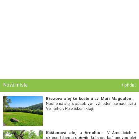
Nová místa
+ přidat
Březová alej ke kostelu sv. Maří Magdalény
-
Nádherná alej s působivým výhledem se nachází u
Velhartic v Plzeňském kraji.
Kaštanová alej u Arnoltic
- V Arnolticích v
okrese Liberec objevíte krásnou kaštanovou alej