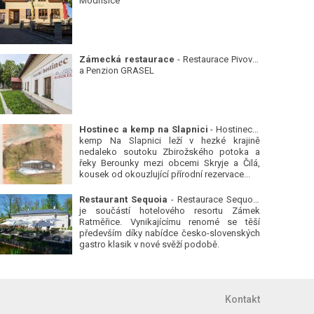
Modřišice
Zámecká restaurace
- Restaurace Pivovar
a Penzion GRASEL
Hostinec a kemp na Slapnici
- Hostinec a
kemp Na Slapnici leží v hezké krajině
nedaleko soutoku Zbirožského potoka a
řeky Berounky mezi obcemi Skryje a Čilá,
kousek od okouzlující přírodní rezervace...
Restaurant Sequoia
- Restaurace Sequoia
je součástí hotelového resortu Zámek
Ratměřice. Vynikajícímu renomé se těší
především díky nabídce česko-slovenských
gastro klasik v nové svěží podobě.
Kontakt