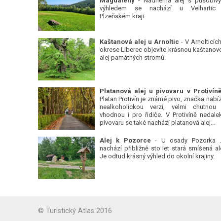
Magdalény
- Nádherná alej s působiv
výhledem se nachází u Velhartic
Plzeňském kraji.
Kaštanová alej u Arnoltic
- V Arnolticích
okrese Liberec objevíte krásnou kaštanov
alej památných stromů.
Platan Protivín je známé pivo, značka nabízí
nealkoholickou verzi, velmi chutnou
vhodnou i pro řidiče. V Protivíně nedale
pivovaru se také nachází platanová alej...
Alej k Pozorce
- U osady Pozorka 
nachází přibližně sto let stará smíšená ale
Je odtud krásný výhled do okolní krajiny.
© Turistický Atlas 2016