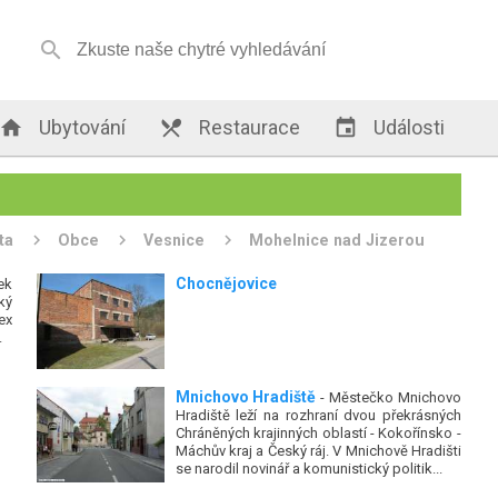


Ubytování

Restaurace

Události
ta
Obce
Vesnice
Mohelnice nad Jizerou
Chocnějovice
ek
ký
ex
.
Mnichovo Hradiště
- Městečko Mnichovo
Hradiště leží na rozhraní dvou překrásných
Chráněných krajinných oblastí - Kokořínsko -
Máchův kraj a Český ráj. V Mnichově Hradišti
se narodil novinář a komunistický politik...