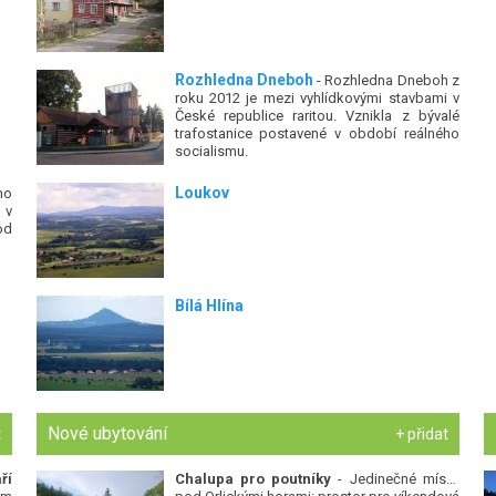
Rozhledna Dneboh
- Rozhledna Dneboh z
roku 2012 je mezi vyhlídkovými stavbami v
České republice raritou. Vznikla z bývalé
trafostanice postavené v období reálného
socialismu.
Loukov
ho
 v
od
Bílá Hlína
Nové ubytování
t
+ přidat
ří
Chalupa pro poutníky
- Jedinečné místo