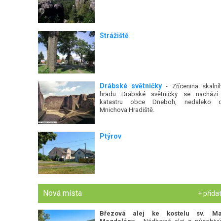
Strážiště
Drábské světničky
- Zřícenina skalní
hradu Drábské světničky se nachází
katastru obce Dneboh, nedaleko 
Mnichova Hradiště.
Ptýrov
Nová místa
+ přida
Březová alej ke kostelu sv. Ma