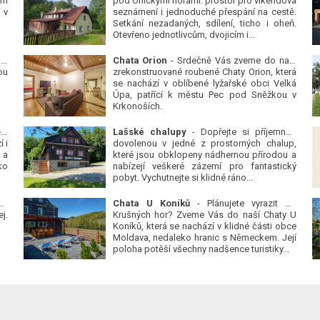
ým
pod Orlickými horami: prostor pro víkendová
 v
seznámení i jednoduché přespání na cestě.
Setkání nezadaných, sdílení, ticho i oheň.
Otevřeno jednotlivcům, dvojicím i...
 v
Chata Orion
- Srdečně Vás zveme do naší
ou
zrekonstruované roubené Chaty Orion, která
se nachází v oblíbené lyžařské obci Velká
Úpa, patřící k městu Pec pod Sněžkou v
Krkonoších.
Platanová alej u pivovaru v Protivíně
-
Lašské chalupy
- Dopřejte si příjemnou
 i
dovolenou v jedné z prostorných chalup,
 a
které jsou obklopeny nádhernou přírodou a
ko
nabízejí veškeré zázemí pro fantastický
pobyt. Vychutnejte si klidné ráno...
se
Chata U Koníků
- Plánujete vyrazit do
j.
Krušných hor? Zveme Vás do naší Chaty U
Koníků, která se nachází v klidné části obce
Moldava, nedaleko hranic s Německem. Její
poloha potěší všechny nadšence turistiky...