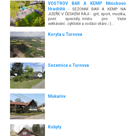
VOSTROV BAR A KEMP Mnichovo
Hradiště
- SEZONNÍ BAR A KEMP NA
JIZEŘE V ČESKÉM RÁJI - gril, sport, muzika,
pivní speciály...místo pro Vaše
setkávání...cyklisté a vodáci vítáni ;-)...
Koryta u Turnova
Sezemice u Turnova
Mukařov
Kobyly