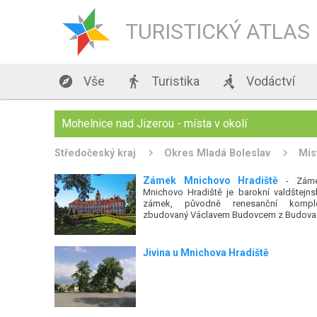
TURISTICKÝ ATLAS

Vše

Turistika

Vodáctví
Mohelnice nad Jizerou - místa v okolí
Středočeský kraj
Okres Mladá Boleslav
Mís
Zámek Mnichovo Hradiště
- Zám
Mnichovo Hradiště je barokní valdštejns
zámek, původně renesanční kompl
zbudovaný Václavem Budovcem z Budova
Jivina u Mnichova Hradiště