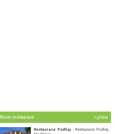
Nové restaurace
+ přidat
Restaurace Podháj
- Restaurace Podháj -