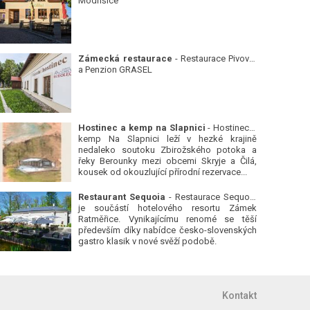
Modřišice
Zámecká restaurace
- Restaurace Pivovar
a Penzion GRASEL
Hostinec a kemp na Slapnici
- Hostinec a
kemp Na Slapnici leží v hezké krajině
nedaleko soutoku Zbirožského potoka a
řeky Berounky mezi obcemi Skryje a Čilá,
kousek od okouzlující přírodní rezervace...
Restaurant Sequoia
- Restaurace Sequoia
je součástí hotelového resortu Zámek
Ratměřice. Vynikajícímu renomé se těší
především díky nabídce česko-slovenských
gastro klasik v nové svěží podobě.
Kontakt