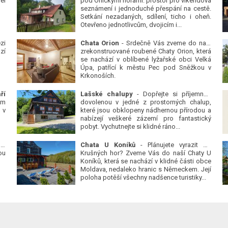
él
pod Orlickými horami: prostor pro víkendová
seznámení i jednoduché přespání na cestě.
Setkání nezadaných, sdílení, ticho i oheň.
Otevřeno jednotlivcům, dvojicím i...
zi
Chata Orion
- Srdečně Vás zveme do naší
zí
zrekonstruované roubené Chaty Orion, která
se nachází v oblíbené lyžařské obci Velká
Úpa, patřící k městu Pec pod Sněžkou v
Krkonoších.
ří
Lašské chalupy
- Dopřejte si příjemnou
ým
dovolenou v jedné z prostorných chalup,
 v
které jsou obklopeny nádhernou přírodou a
nabízejí veškeré zázemí pro fantastický
pobyt. Vychutnejte si klidné ráno...
 v
Chata U Koníků
- Plánujete vyrazit do
ou
Krušných hor? Zveme Vás do naší Chaty U
Koníků, která se nachází v klidné části obce
Moldava, nedaleko hranic s Německem. Její
poloha potěší všechny nadšence turistiky...