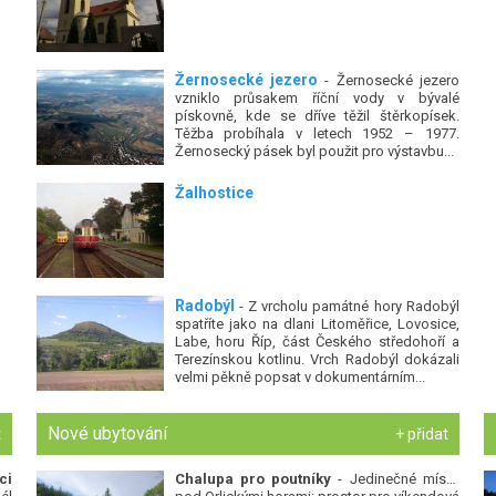
Žernosecké jezero
- Žernosecké jezero
vzniklo průsakem říční vody v bývalé
pískovně, kde se dříve těžil štěrkopísek.
Těžba probíhala v letech 1952 – 1977.
Žernosecký pásek byl použit pro výstavbu...
Žalhostice
Radobýl
- Z vrcholu památné hory Radobýl
spatříte jako na dlani Litoměřice, Lovosice,
Labe, horu Říp, část Českého středohoří a
Terezínskou kotlinu. Vrch Radobýl dokázali
velmi pěkně popsat v dokumentárním...
Nové ubytování
t
+ přidat
ci
Chalupa pro poutníky
- Jedinečné místo