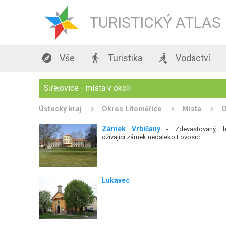
TURISTICKÝ ATLAS

Vše

Turistika

Vodáctví
Siřejovice - místa v okolí
Ústecký kraj
Okres Litoměřice
Místa
Zámek Vrbičany
- Zdevastovaný, l
ožívající zámek nedaleko Lovosic
Lukavec