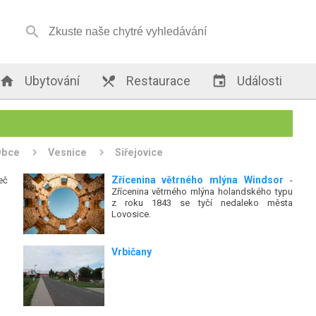


Ubytování

Restaurace

Události
Obce
Vesnice
Siřejovice
Zřícenina větrného mlýna Windsor
eč
-
Zřícenina větrného mlýna holandského typu
z roku 1843 se tyčí nedaleko města
Lovosice.
Vrbičany