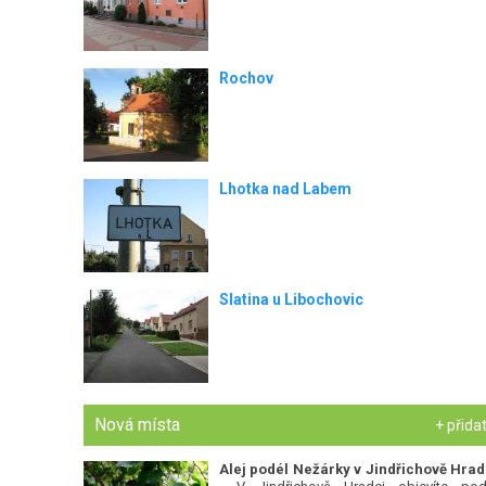
Rochov
Lhotka nad Labem
Slatina u Libochovic
Nová místa
+ přida
Alej podél Nežárky v Jindřichově Hrad