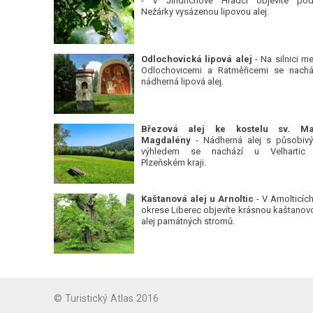
- V Jindřichově Hradci objevíte pod
Nežárky vysázenou lipovou alej.
Odlochovická lipová alej
- Na silnici me
Odlochovicemi a Ratměřicemi se nachá
nádherná lipová alej.
Březová alej ke kostelu sv. Ma
Magdalény
- Nádherná alej s působiv
výhledem se nachází u Velhartic
Plzeňském kraji.
Kaštanová alej u Arnoltic
- V Arnolticích
okrese Liberec objevíte krásnou kaštanov
alej památných stromů.
© Turistický Atlas 2016