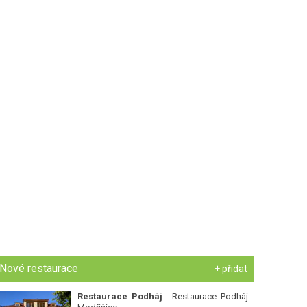
Nové restaurace
+ přidat
Restaurace Podháj
- Restaurace Podháj -