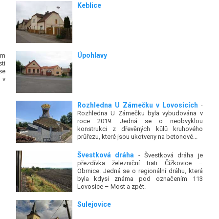
Keblice
Úpohlavy
ým
ti
se
 v
Rozhledna U Zámečku v Lovosicích
-
Rozhledna U Zámečku byla vybudována v
roce 2019. Jedná se o neobvyklou
konstrukci z dřevěných kůlů kruhového
průřezu, které jsou ukotveny na betonové...
Švestková dráha
- Švestková dráha je
přezdívka železniční trati Čížkovice –
Obrnice. Jedná se o regionální dráhu, která
byla kdysi známa pod označením 113
Lovosice – Most a zpět.
Sulejovice