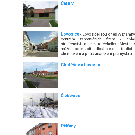
Černiv
Lovosice
- Lovosice jsou dnes významn
centrem zahraničních firem v oblas
strojírenství a elektrotechniky. Město 
může pochlubit dlouholetou tradicí
chemickém a potravinářském průmyslu a...
Chotěšov u Lovosic
Čížkovice
Píšťany