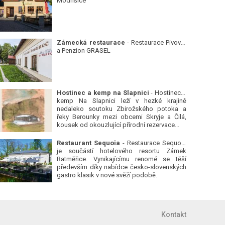
Modřišice
Zámecká restaurace
- Restaurace Pivovar
a Penzion GRASEL
Hostinec a kemp na Slapnici
- Hostinec a
kemp Na Slapnici leží v hezké krajině
nedaleko soutoku Zbirožského potoka a
řeky Berounky mezi obcemi Skryje a Čilá,
kousek od okouzlující přírodní rezervace...
Restaurant Sequoia
- Restaurace Sequoia
je součástí hotelového resortu Zámek
Ratměřice. Vynikajícímu renomé se těší
především díky nabídce česko-slovenských
gastro klasik v nové svěží podobě.
Kontakt