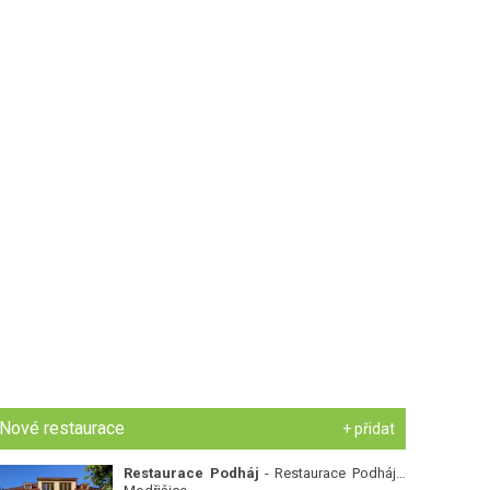
Nové restaurace
+ přidat
Restaurace Podháj
- Restaurace Podháj -