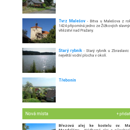
Tvrz Malešov
- Bitva u Malešova z ro
1424 připomíná jedno ze Žižkových slavný
vítězství nad Pražany.
Starý rybník
- Starý rybník u Zbraslavic 
největší vodní plocha v okolí.
Třebonín
Nová místa
+ přida
Březová alej ke kostelu sv. Ma