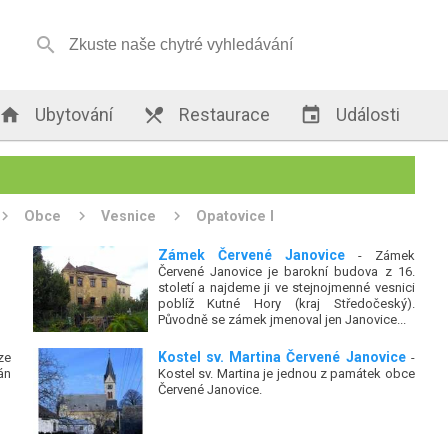


Ubytování

Restaurace

Události
Obce
Vesnice
Opatovice I
Zámek Červené Janovice
- Zámek
Červené Janovice je barokní budova z 16.
století a najdeme ji ve stejnojmenné vesnici
poblíž Kutné Hory (kraj Středočeský).
Původně se zámek jmenoval jen Janovice...
Kostel sv. Martina Červené Janovice
ze
-
án
Kostel sv. Martina je jednou z památek obce
Červené Janovice.