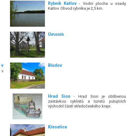
Rybník Katlov
- Vodní plocha u osady
Katlov. Obvod rybníka je 2,5 km.
Úmonín
 v
Bludov
 v
Hrad Sion
- Hrad Sion je oblíbenou
zastávkou cyklistů a turistů putujících
východní částí středočeského kraje.
Křesetice