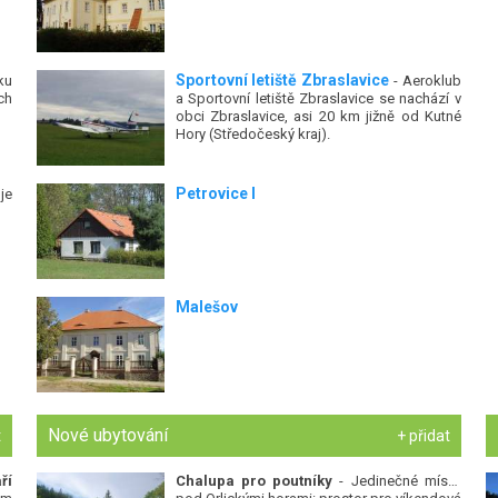
Sportovní letiště Zbraslavice
ku
- Aeroklub
ch
a Sportovní letiště Zbraslavice se nachází v
obci Zbraslavice, asi 20 km jižně od Kutné
Hory (Středočeský kraj).
Petrovice I
je
Malešov
Nové ubytování
t
+ přidat
ří
Chalupa pro poutníky
- Jedinečné místo