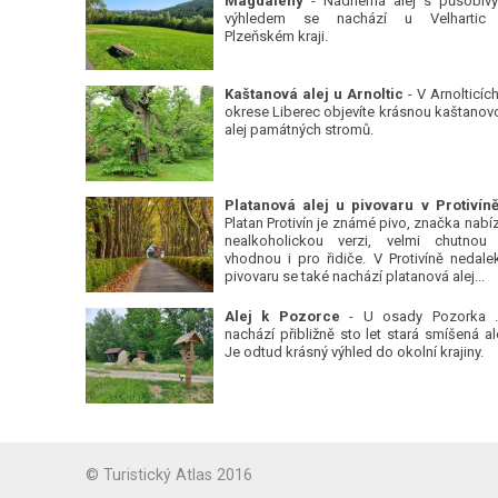
Magdalény
- Nádherná alej s působiv
výhledem se nachází u Velhartic
Plzeňském kraji.
Kaštanová alej u Arnoltic
- V Arnolticích
okrese Liberec objevíte krásnou kaštanov
alej památných stromů.
Platan Protivín je známé pivo, značka nabízí
nealkoholickou verzi, velmi chutnou
vhodnou i pro řidiče. V Protivíně nedale
pivovaru se také nachází platanová alej...
Alej k Pozorce
- U osady Pozorka 
nachází přibližně sto let stará smíšená ale
Je odtud krásný výhled do okolní krajiny.
© Turistický Atlas 2016