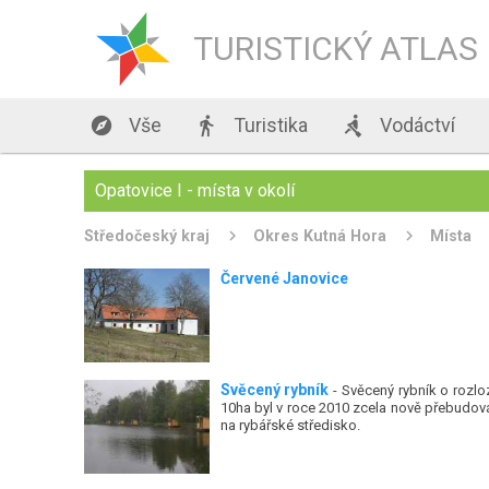
TURISTICKÝ ATLAS

Vše

Turistika

Vodáctví
Opatovice I - místa v okolí
Středočeský kraj
Okres Kutná Hora
Místa
Červené Janovice
Svěcený rybník
- Svěcený rybník o rozlo
10ha byl v roce 2010 zcela nově přebudov
na rybářské středisko.