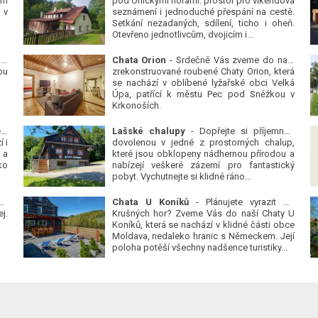
ým
pod Orlickými horami: prostor pro víkendová
 v
seznámení i jednoduché přespání na cestě.
Setkání nezadaných, sdílení, ticho i oheň.
Otevřeno jednotlivcům, dvojicím i...
 v
Chata Orion
- Srdečně Vás zveme do naší
ou
zrekonstruované roubené Chaty Orion, která
se nachází v oblíbené lyžařské obci Velká
Úpa, patřící k městu Pec pod Sněžkou v
Krkonoších.
Platanová alej u pivovaru v Protivíně
-
Lašské chalupy
- Dopřejte si příjemnou
 i
dovolenou v jedné z prostorných chalup,
 a
které jsou obklopeny nádhernou přírodou a
ko
nabízejí veškeré zázemí pro fantastický
pobyt. Vychutnejte si klidné ráno...
se
Chata U Koníků
- Plánujete vyrazit do
j.
Krušných hor? Zveme Vás do naší Chaty U
Koníků, která se nachází v klidné části obce
Moldava, nedaleko hranic s Německem. Její
poloha potěší všechny nadšence turistiky...