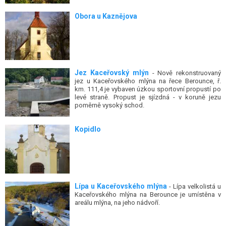
Obora u Kaznějova
Jez Kaceřovský mlýn
- Nově rekonstruovaný
jez u Kaceřovského mlýna na řece Berounce, ř.
km. 111,4 je vybaven úzkou sportovní propustí po
levé straně. Propust je sjízdná - v koruně jezu
poměrně vysoký schod.
Kopidlo
Lípa u Kaceřovského mlýna
- Lípa velkolistá u
Kaceřovského mlýna na Berounce je umístěna v
areálu mlýna, na jeho nádvoří.