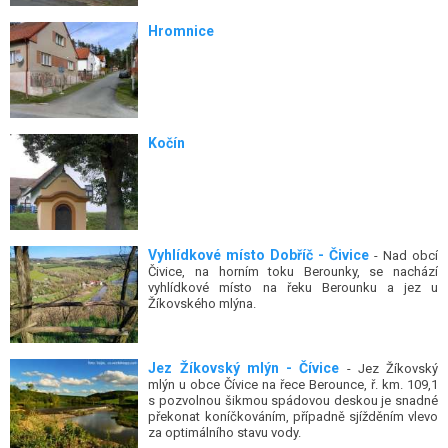
Hromnice
Kočín
Vyhlídkové místo Dobříč - Čivice
- Nad obcí
Čivice, na horním toku Berounky, se nachází
vyhlídkové místo na řeku Berounku a jez u
Žíkovského mlýna.
Jez Žíkovský mlýn - Čívice
- Jez Žíkovský
mlýn u obce Čívice na řece Berounce, ř. km. 109,1
s pozvolnou šikmou spádovou deskou je snadné
překonat koníčkováním, případně sjížděním vlevo
za optimálního stavu vody.