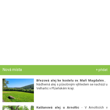
Nová místa
+ přidat
Březová alej ke kostelu sv. Maří Magdalény
-
Nádherná alej s působivým výhledem se nachází u
Velhartic v Plzeňském kraji.
Kaštanová alej u Arnoltic
- V Arnolticích v