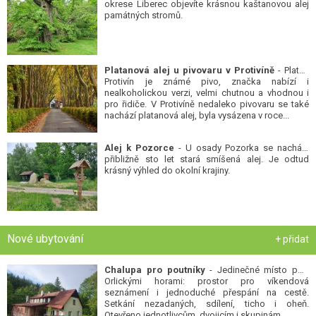
okrese Liberec objevíte krásnou kaštanovou alej
památných stromů.
Platanová alej u pivovaru v Protivíně
- Platan
Protivín je známé pivo, značka nabízí i
nealkoholickou verzi, velmi chutnou a vhodnou i
pro řidiče. V Protivíně nedaleko pivovaru se také
nachází platanová alej, byla vysázena v roce...
Alej k Pozorce
- U osady Pozorka se nachází
přibližně sto let stará smíšená alej. Je odtud
krásný výhled do okolní krajiny.
Nové ubytování
+ přidat
Chalupa pro poutníky
- Jedinečné místo pod
Orlickými horami: prostor pro víkendová
seznámení i jednoduché přespání na cestě.
Setkání nezadaných, sdílení, ticho i oheň.
Otevřeno jednotlivcům, dvojicím i skupinám...