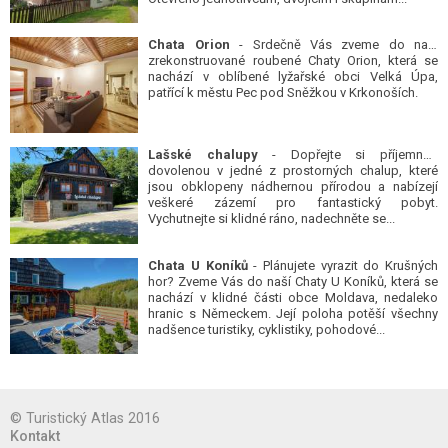
Chata Orion
- Srdečně Vás zveme do naší
zrekonstruované roubené Chaty Orion, která se
nachází v oblíbené lyžařské obci Velká Úpa,
patřící k městu Pec pod Sněžkou v Krkonoších.
Lašské chalupy
- Dopřejte si příjemnou
dovolenou v jedné z prostorných chalup, které
jsou obklopeny nádhernou přírodou a nabízejí
veškeré zázemí pro fantastický pobyt.
Vychutnejte si klidné ráno, nadechněte se...
Chata U Koníků
- Plánujete vyrazit do Krušných
hor? Zveme Vás do naší Chaty U Koníků, která se
nachází v klidné části obce Moldava, nedaleko
hranic s Německem. Její poloha potěší všechny
nadšence turistiky, cyklistiky, pohodové...
© Turistický Atlas 2016
Kontakt