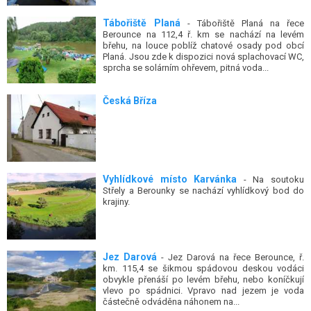
Tábořiště Planá
- Tábořiště Planá na řece
Berounce na 112,4 ř. km se nachází na levém
břehu, na louce poblíž chatové osady pod obcí
Planá. Jsou zde k dispozici nová splachovací WC,
sprcha se solárním ohřevem, pitná voda...
Česká Bříza
Vyhlídkové místo Karvánka
- Na soutoku
Střely a Berounky se nachází vyhlídkový bod do
krajiny.
Jez Darová
- Jez Darová na řece Berounce, ř.
km. 115,4 se šikmou spádovou deskou vodáci
obvykle přenáší po levém břehu, nebo koníčkují
vlevo po spádnici. Vpravo nad jezem je voda
částečně odváděna náhonem na...