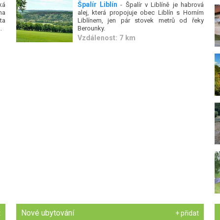
Špalír Liblín
ká
- Špalír v Liblíně je habrová
na
alej, která propojuje obec Liblín s Horním
ta
Liblínem, jen pár stovek metrů od řeky
.
Berounky.
Vzdálenost: 7 km
Nové ubytování
t
+ přidat