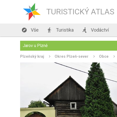
TURISTICKÝ ATLAS

Vše

Turistika

Vodáctví
Jarov u Plzně
Plzeňský kraj
Okres Plzeň-sever
Obce