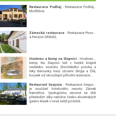
Restaurace Podháj
- Restaurace Podháj -
Modřišice
Zámecká restaurace
- Restaurace Pivovar
a Penzion GRASEL
Hostinec a kemp na Slapnici
- Hostinec a
kemp Na Slapnici leží v hezké krajině
nedaleko soutoku Zbirožského potoka a
řeky Berounky mezi obcemi Skryje a Čilá,
kousek od okouzlující přírodní rezervace...
Restaurant Sequoia
- Restaurace Sequoia
je součástí hotelového resortu Zámek
Ratměřice. Vynikajícímu renomé se těší
především díky nabídce česko-slovenských
gastro klasik v nové svěží podobě.