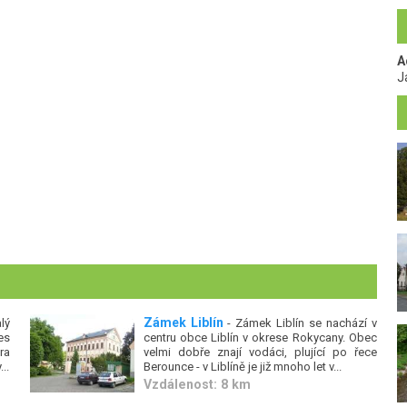
A
J
Zámek Liblín
lý
- Zámek Liblín se nachází v
es
centru obce Liblín v okrese Rokycany. Obec
ra
velmi dobře znají vodáci, plující po řece
..
Berounce - v Liblíně je již mnoho let v...
Vzdálenost: 8 km