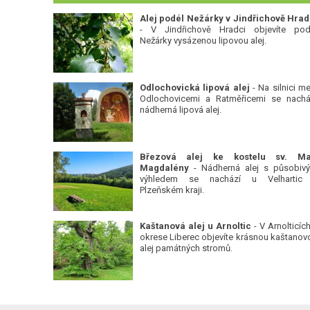
Alej podél Nežárky v Jindřichově Hrad
- V Jindřichově Hradci objevíte pod
Nežárky vysázenou lipovou alej.
Odlochovická lipová alej
- Na silnici me
Odlochovicemi a Ratměřicemi se nachá
nádherná lipová alej.
Březová alej ke kostelu sv. Ma
Magdalény
- Nádherná alej s působiv
výhledem se nachází u Velhartic
Plzeňském kraji.
Kaštanová alej u Arnoltic
- V Arnolticích
okrese Liberec objevíte krásnou kaštanov
alej památných stromů.