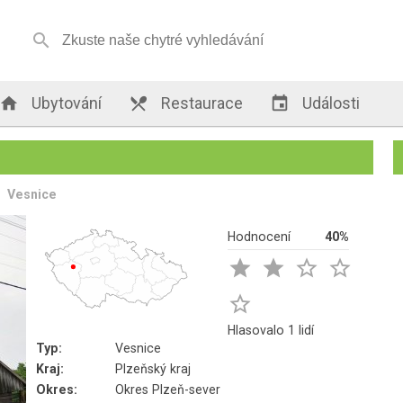


Ubytování

Restaurace

Události
Vesnice
Hodnocení
40%





Hlasovalo 1 lidí
Typ:
Vesnice
Kraj:
Plzeňský kraj
Okres:
Okres Plzeň-sever