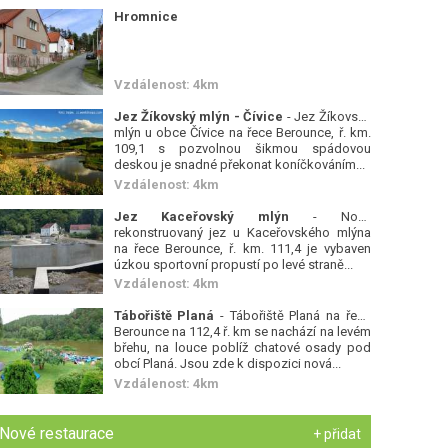
Hromnice
Vzdálenost: 4km
Jez Žíkovský mlýn - Čívice
- Jez Žíkovský
mlýn u obce Čívice na řece Berounce, ř. km.
109,1 s pozvolnou šikmou spádovou
deskou je snadné překonat koníčkováním...
Vzdálenost: 4km
Jez Kaceřovský mlýn
- Nově
rekonstruovaný jez u Kaceřovského mlýna
na řece Berounce, ř. km. 111,4 je vybaven
úzkou sportovní propustí po levé straně...
Vzdálenost: 4km
Tábořiště Planá
- Tábořiště Planá na řece
Berounce na 112,4 ř. km se nachází na levém
břehu, na louce poblíž chatové osady pod
obcí Planá. Jsou zde k dispozici nová...
Vzdálenost: 4km
Nové restaurace
+ přidat