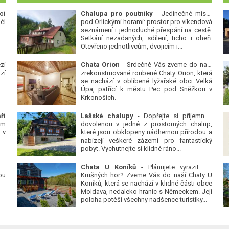
ci
Chalupa pro poutníky
- Jedinečné místo
él
pod Orlickými horami: prostor pro víkendová
seznámení i jednoduché přespání na cestě.
Setkání nezadaných, sdílení, ticho i oheň.
Otevřeno jednotlivcům, dvojicím i...
zi
Chata Orion
- Srdečně Vás zveme do naší
zí
zrekonstruované roubené Chaty Orion, která
se nachází v oblíbené lyžařské obci Velká
Úpa, patřící k městu Pec pod Sněžkou v
Krkonoších.
ří
Lašské chalupy
- Dopřejte si příjemnou
ým
dovolenou v jedné z prostorných chalup,
 v
které jsou obklopeny nádhernou přírodou a
nabízejí veškeré zázemí pro fantastický
pobyt. Vychutnejte si klidné ráno...
 v
Chata U Koníků
- Plánujete vyrazit do
ou
Krušných hor? Zveme Vás do naší Chaty U
Koníků, která se nachází v klidné části obce
Moldava, nedaleko hranic s Německem. Její
poloha potěší všechny nadšence turistiky...