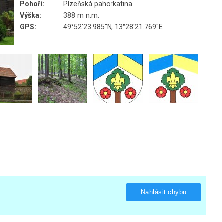
Pohoří:
Plzeňská pahorkatina
Výška:
388 m n.m.
GPS:
49°52'23.985"N, 13°28'21.769"E
Nahlásit chybu