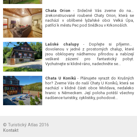
Chata Orion
- Srdečně Vás zveme do naší
zrekonstruované roubené Chaty Orion, která se
nachází v oblíbené lyžařské obci Velká Úpa,
patřící k městu Pec pod Sněžkou v Krkonoších.
Lašské chalupy
- Dopřejte si příjemnou
dovolenou v jedné z prostorných chalup, které
jsou obklopeny nádhernou přírodou a nabízejí
veškeré zázemí pro fantastický pobyt.
Vychutnejte si klidné ráno, nadechněte se...
Chata U Koníků
- Plánujete vyrazit do Krušných
hor? Zveme Vás do naší Chaty U Koníků, která se
nachází v klidné části obce Moldava, nedaleko
hranic s Německem. Její poloha potěší všechny
nadšence turistiky, cyklistiky, pohodové...
© Turistický Atlas 2016
Kontakt