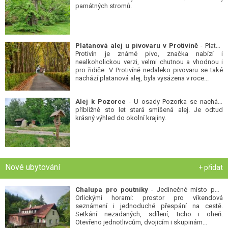
památných stromů.
Platanová alej u pivovaru v Protivíně
- Platan
Protivín je známé pivo, značka nabízí i
nealkoholickou verzi, velmi chutnou a vhodnou i
pro řidiče. V Protivíně nedaleko pivovaru se také
nachází platanová alej, byla vysázena v roce...
Alej k Pozorce
- U osady Pozorka se nachází
přibližně sto let stará smíšená alej. Je odtud
krásný výhled do okolní krajiny.
Nové ubytování
+ přidat
Chalupa pro poutníky
- Jedinečné místo pod
Orlickými horami: prostor pro víkendová
seznámení i jednoduché přespání na cestě.
Setkání nezadaných, sdílení, ticho i oheň.
Otevřeno jednotlivcům, dvojicím i skupinám...