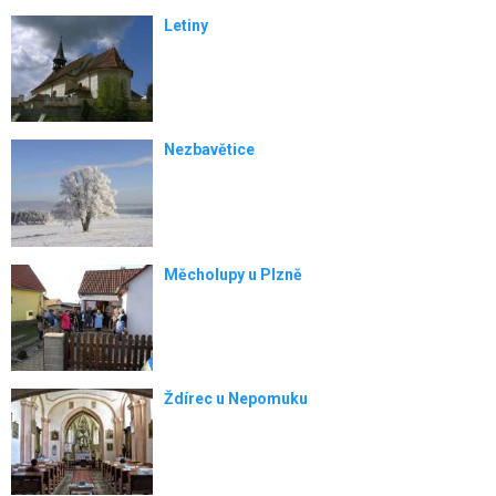
Letiny
Nezbavětice
Měcholupy u Plzně
Ždírec u Nepomuku