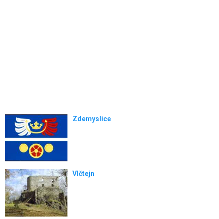
Zdemyslice
Vlčtejn