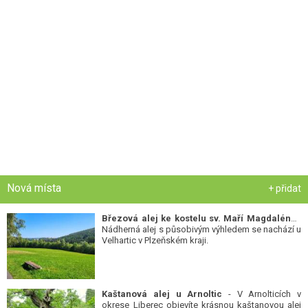
Nová místa
+ přidat
Březová alej ke kostelu sv. Maří Magdalény
-
Nádherná alej s působivým výhledem se nachází u
Velhartic v Plzeňském kraji.
Kaštanová alej u Arnoltic
- V Arnolticích v
okrese Liberec objevíte krásnou kaštanovou alej