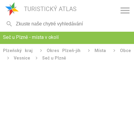

TURISTICKÝ ATLAS

Seč u Plzně - místa v okolí
Plzeňský kraj
Okres Plzeň-jih
Místa
Obce
Vesnice
Seč u Plzně