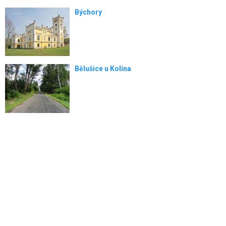
Býchory
Bělušice u Kolína