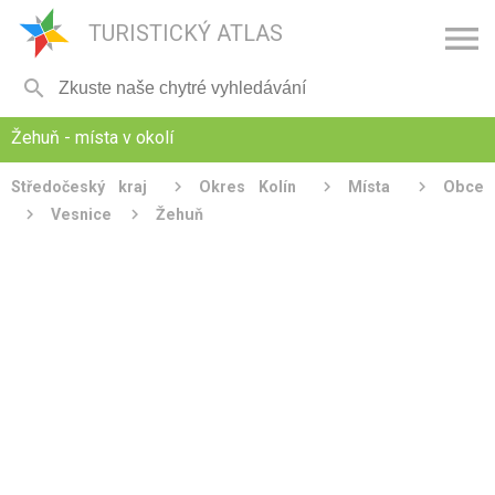

TURISTICKÝ ATLAS

Žehuň - místa v okolí
Středočeský kraj
Okres Kolín
Místa
Obce
Vesnice
Žehuň