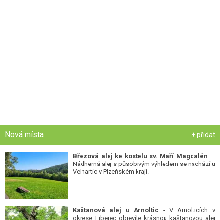
Nová místa
+ přidat
Březová alej ke kostelu sv. Maří Magdalény
-
Nádherná alej s působivým výhledem se nachází u
Velhartic v Plzeňském kraji.
Kaštanová alej u Arnoltic
- V Arnolticích v
okrese Liberec objevíte krásnou kaštanovou alej