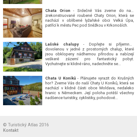
Chata Orion
- Srdečně Vás zveme do naší
zrekonstruované roubené Chaty Orion, která se
nachází v oblíbené lyžařské obci Velká Úpa,
patřící k městu Pec pod Sněžkou v Krkonoších.
Lašské chalupy
- Dopřejte si příjemnou
dovolenou v jedné z prostorných chalup, které
jsou obklopeny nádhernou přírodou a nabízejí
veškeré zázemí pro fantastický pobyt.
Vychutnejte si klidné ráno, nadechněte se...
Chata U Koníků
- Plánujete vyrazit do Krušných
hor? Zveme Vás do naší Chaty U Koníků, která se
nachází v klidné části obce Moldava, nedaleko
hranic s Německem. Její poloha potěší všechny
nadšence turistiky, cyklistiky, pohodové...
© Turistický Atlas 2016
Kontakt