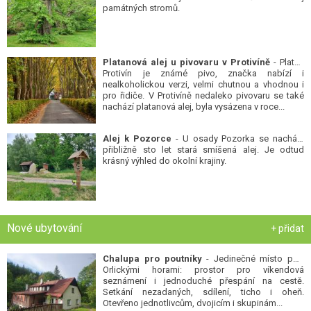
památných stromů.
Platanová alej u pivovaru v Protivíně
- Platan
Protivín je známé pivo, značka nabízí i
nealkoholickou verzi, velmi chutnou a vhodnou i
pro řidiče. V Protivíně nedaleko pivovaru se také
nachází platanová alej, byla vysázena v roce...
Alej k Pozorce
- U osady Pozorka se nachází
přibližně sto let stará smíšená alej. Je odtud
krásný výhled do okolní krajiny.
Nové ubytování
+ přidat
Chalupa pro poutníky
- Jedinečné místo pod
Orlickými horami: prostor pro víkendová
seznámení i jednoduché přespání na cestě.
Setkání nezadaných, sdílení, ticho i oheň.
Otevřeno jednotlivcům, dvojicím i skupinám...