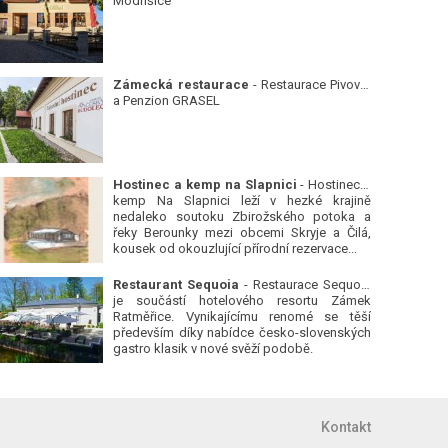
Modřišice
Zámecká restaurace
- Restaurace Pivovar
a Penzion GRASEL
Hostinec a kemp na Slapnici
- Hostinec a
kemp Na Slapnici leží v hezké krajině
nedaleko soutoku Zbirožského potoka a
řeky Berounky mezi obcemi Skryje a Čilá,
kousek od okouzlující přírodní rezervace...
Restaurant Sequoia
- Restaurace Sequoia
je součástí hotelového resortu Zámek
Ratměřice. Vynikajícímu renomé se těší
především díky nabídce česko-slovenských
gastro klasik v nové svěží podobě.
Kontakt