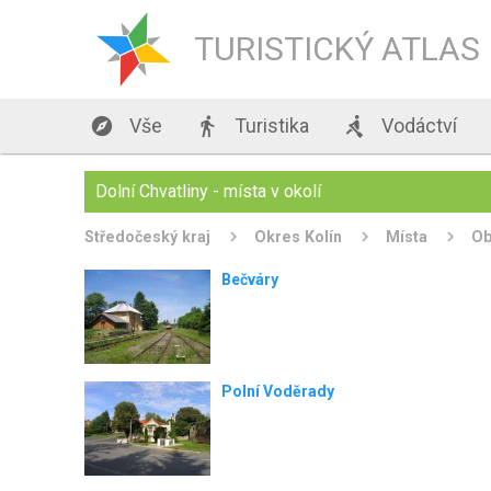
TURISTICKÝ ATLAS

Vše

Turistika

Vodáctví
Dolní Chvatliny - místa v okolí
Středočeský kraj
Okres Kolín
Místa
O
Bečváry
Polní Voděrady