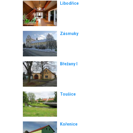
Libodřice
Zásmuky
Břežany I
Toušice
Kořenice