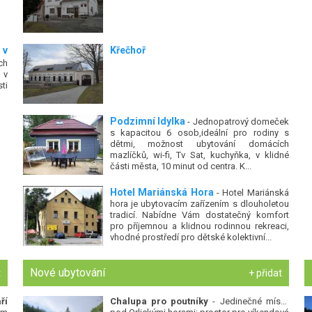
 v
Křečhoř
ch
 v
ti
Podzimní Idylka
- Jednopatrový domeček
s kapacitou 6 osob,ideální pro rodiny s
dětmi, možnost ubytování domácích
mazlíčků, wi-fi, Tv Sat, kuchyňka, v klidné
části města, 10 minut od centra. K...
Hotel Mariánská Hora
- Hotel Mariánská
hora je ubytovacím zařízením s dlouholetou
tradicí. Nabídne Vám dostatečný komfort
pro příjemnou a klidnou rodinnou rekreaci,
vhodné prostředí pro dětské kolektivní...
Nové ubytování
t
+ přidat
ří
Chalupa pro poutníky
- Jedinečné místo