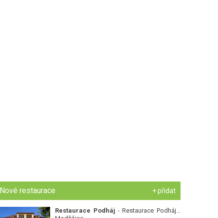
Nové restaurace
+ přidat
Restaurace Podháj
- Restaurace Podháj -