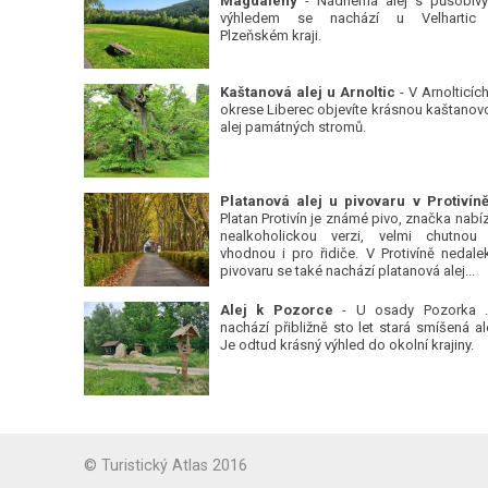
Magdalény
- Nádherná alej s působiv
výhledem se nachází u Velhartic
Plzeňském kraji.
Kaštanová alej u Arnoltic
- V Arnolticích
okrese Liberec objevíte krásnou kaštanov
alej památných stromů.
Platan Protivín je známé pivo, značka nabízí
nealkoholickou verzi, velmi chutnou
vhodnou i pro řidiče. V Protivíně nedale
pivovaru se také nachází platanová alej...
Alej k Pozorce
- U osady Pozorka 
nachází přibližně sto let stará smíšená ale
Je odtud krásný výhled do okolní krajiny.
© Turistický Atlas 2016