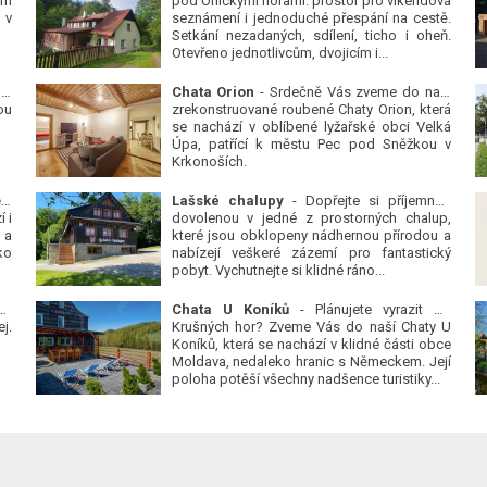
ým
pod Orlickými horami: prostor pro víkendová
 v
seznámení i jednoduché přespání na cestě.
Setkání nezadaných, sdílení, ticho i oheň.
Otevřeno jednotlivcům, dvojicím i...
 v
Chata Orion
- Srdečně Vás zveme do naší
ou
zrekonstruované roubené Chaty Orion, která
se nachází v oblíbené lyžařské obci Velká
Úpa, patřící k městu Pec pod Sněžkou v
Krkonoších.
Platanová alej u pivovaru v Protivíně
-
Lašské chalupy
- Dopřejte si příjemnou
 i
dovolenou v jedné z prostorných chalup,
 a
které jsou obklopeny nádhernou přírodou a
ko
nabízejí veškeré zázemí pro fantastický
pobyt. Vychutnejte si klidné ráno...
se
Chata U Koníků
- Plánujete vyrazit do
j.
Krušných hor? Zveme Vás do naší Chaty U
Koníků, která se nachází v klidné části obce
Moldava, nedaleko hranic s Německem. Její
poloha potěší všechny nadšence turistiky...