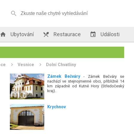


Ubytování

Restaurace

Události
bce
Vesnice
Dolní Chvatliny
Zámek Bečváry
- Zámek Bečváry se
nachází ve stejnojmenné obci, přibližně 14
km západně od Kutné Hory (Středočeský
kraj).
Krychnov