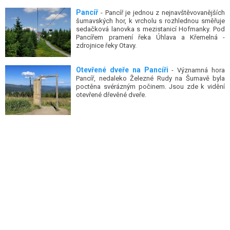
Pancíř
- Pancíř je jednou z nejnavštěvovanějších
šumavských hor, k vrcholu s rozhlednou směřuje
sedačková lanovka s mezistanicí Hofmanky. Pod
Pancířem pramení řeka Úhlava a Křemelná -
zdrojnice řeky Otavy.
Otevřené dveře na Pancíři
- Významná hora
Pancíř, nedaleko Železné Rudy na Šumavě byla
poctěna svérázným počinem. Jsou zde k vidění
otevřené dřevěné dveře.