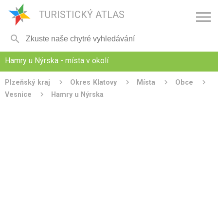

TURISTICKÝ ATLAS

Hamry u Nýrska - místa v okolí
Plzeňský kraj
Okres Klatovy
Místa
Obce
Vesnice
Hamry u Nýrska