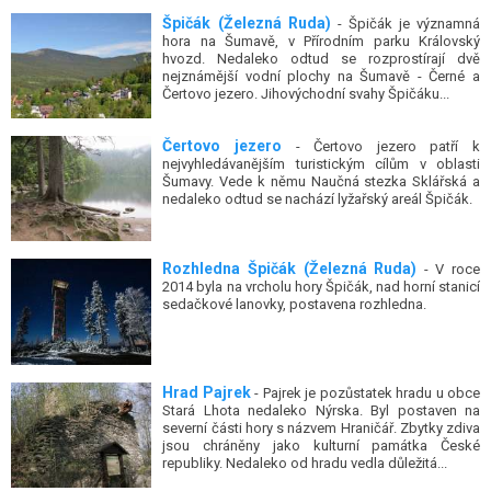
Špičák (Železná Ruda)
- Špičák je významná
hora na Šumavě, v Přírodním parku Královský
hvozd. Nedaleko odtud se rozprostírají dvě
nejznámější vodní plochy na Šumavě - Černé a
Čertovo jezero. Jihovýchodní svahy Špičáku...
Čertovo jezero
- Čertovo jezero patří k
nejvyhledávanějším turistickým cílům v oblasti
Šumavy. Vede k němu Naučná stezka Sklářská a
nedaleko odtud se nachází lyžařský areál Špičák.
Rozhledna Špičák (Železná Ruda)
- V roce
2014 byla na vrcholu hory Špičák, nad horní stanicí
sedačkové lanovky, postavena rozhledna.
Hrad Pajrek
- Pajrek je pozůstatek hradu u obce
Stará Lhota nedaleko Nýrska. Byl postaven na
severní části hory s názvem Hraničář. Zbytky zdiva
jsou chráněny jako kulturní památka České
republiky. Nedaleko od hradu vedla důležitá...