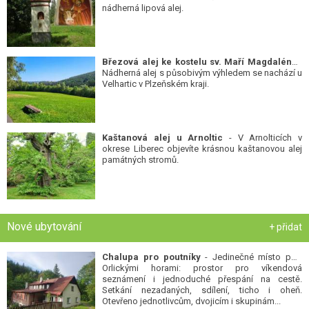
nádherná lipová alej.
Březová alej ke kostelu sv. Maří Magdalény
-
Nádherná alej s působivým výhledem se nachází u
Velhartic v Plzeňském kraji.
Kaštanová alej u Arnoltic
- V Arnolticích v
okrese Liberec objevíte krásnou kaštanovou alej
památných stromů.
Nové ubytování
+ přidat
Chalupa pro poutníky
- Jedinečné místo pod
Orlickými horami: prostor pro víkendová
seznámení i jednoduché přespání na cestě.
Setkání nezadaných, sdílení, ticho i oheň.
Otevřeno jednotlivcům, dvojicím i skupinám...