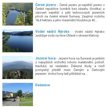
Černé jezero
- Černé jezero je největší jezero v
České republice (vzniklé bez zásahu člověka) a
zároveň největší z pěti ledovcových jezerních
ploch na české straně Šumavy. Zaujímá rozlohu
18,4 hektaru a jeho maximální hloubka je 40...
Vodní nádrž Nýrsko
- Vodní nádrž Nýrsko
zadržuje vodu na řece Úhlavě v okrese Klatovy.
Jezerní hora
- Jezerní hora na Šumavě je jedním
z nejvyšších vrcholků tohoto malebného pohoří.
Nachází se nedaleko Železné Rudy a tvoří
pomyslný předěl mezi Černým a Čertovým
jezerem. Vrchol hory leží přibližně na...
Dešenice