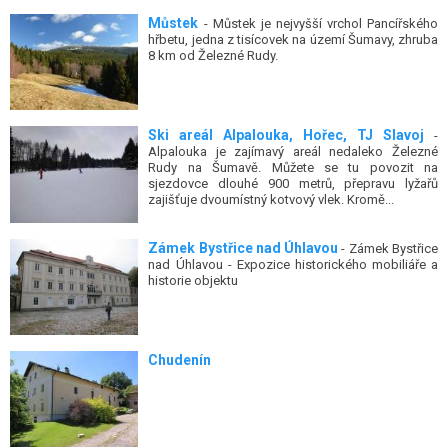
Můstek
- Můstek je nejvyšší vrchol Pancířského
hřbetu, jedna z tisícovek na území Šumavy, zhruba
8 km od Železné Rudy.
Ski areál Alpalouka, Hořec, TJ Slavoj
-
Alpalouka je zajímavý areál nedaleko Železné
Rudy na Šumavě. Můžete se tu povozit na
sjezdovce dlouhé 900 metrů, přepravu lyžařů
zajišťuje dvoumístný kotvový vlek. Kromě...
Zámek Bystřice nad Úhlavou
- Zámek Bystřice
nad Úhlavou - Expozice historického mobiliáře a
historie objektu
Chudenín