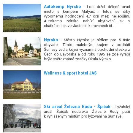
Autokemp Nýrsko
- Loni držel dělené první
místo s kempem Matyáš, i letos se díky
výbornému hodnocení 4,7 drží mezi nejlepšími.
Autokemp Nýrsko nabízí ubytování jak v
chatkách, tak ve vlastních karavanech či...
Nýrsko
- Město Nýrsko je sídlem pro 5 tisíc
obyvatel. Tímto malebným krajem v podhůří
Šumavy vedla kdysi významná obchodní stezka z
Čech do Bavorska a od roku 1895 se zde vyrábí
brýle světoznámé značky Okula Nýrsko.
Wellness & sport hotel JAS
Ski areál Železná Ruda - Špičák
- Lyžařský
areál Špičák nedaleko Železné Rudy patří
k vyhlášeným místům pro lyžování na Šumavě.