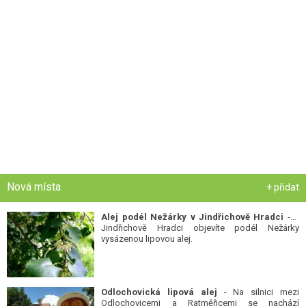
Nová místa
+ přidat
Alej podél Nežárky v Jindřichově Hradci
- V
Jindřichově Hradci objevíte podél Nežárky
vysázenou lipovou alej.
Odlochovická lipová alej
- Na silnici mezi
Odlochovicemi a Ratměřicemi se nachází