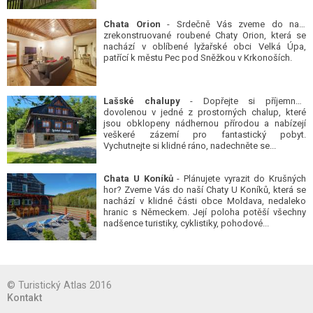
Chata Orion
- Srdečně Vás zveme do naší
zrekonstruované roubené Chaty Orion, která se
nachází v oblíbené lyžařské obci Velká Úpa,
patřící k městu Pec pod Sněžkou v Krkonoších.
Lašské chalupy
- Dopřejte si příjemnou
dovolenou v jedné z prostorných chalup, které
jsou obklopeny nádhernou přírodou a nabízejí
veškeré zázemí pro fantastický pobyt.
Vychutnejte si klidné ráno, nadechněte se...
Chata U Koníků
- Plánujete vyrazit do Krušných
hor? Zveme Vás do naší Chaty U Koníků, která se
nachází v klidné části obce Moldava, nedaleko
hranic s Německem. Její poloha potěší všechny
nadšence turistiky, cyklistiky, pohodové...
© Turistický Atlas 2016
Kontakt