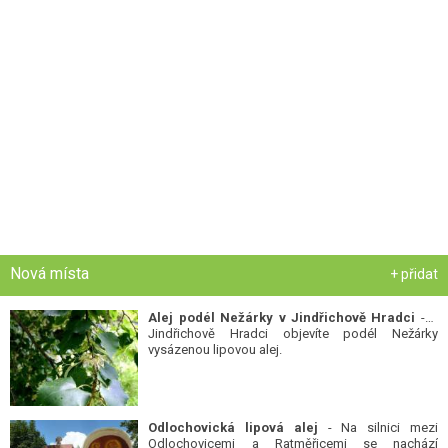
Nová místa
+ přidat
Alej podél Nežárky v Jindřichově Hradci
- V
Jindřichově Hradci objevíte podél Nežárky
vysázenou lipovou alej.
Odlochovická lipová alej
- Na silnici mezi
Odlochovicemi a Ratměřicemi se nachází