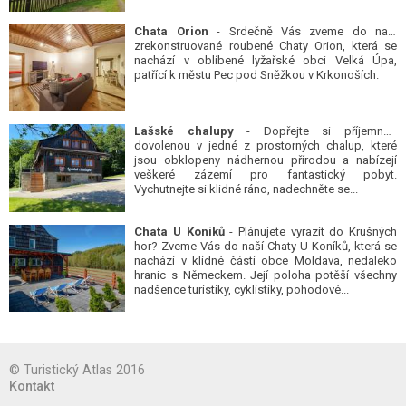
Chata Orion
- Srdečně Vás zveme do naší
zrekonstruované roubené Chaty Orion, která se
nachází v oblíbené lyžařské obci Velká Úpa,
patřící k městu Pec pod Sněžkou v Krkonoších.
Lašské chalupy
- Dopřejte si příjemnou
dovolenou v jedné z prostorných chalup, které
jsou obklopeny nádhernou přírodou a nabízejí
veškeré zázemí pro fantastický pobyt.
Vychutnejte si klidné ráno, nadechněte se...
Chata U Koníků
- Plánujete vyrazit do Krušných
hor? Zveme Vás do naší Chaty U Koníků, která se
nachází v klidné části obce Moldava, nedaleko
hranic s Německem. Její poloha potěší všechny
nadšence turistiky, cyklistiky, pohodové...
© Turistický Atlas 2016
Kontakt