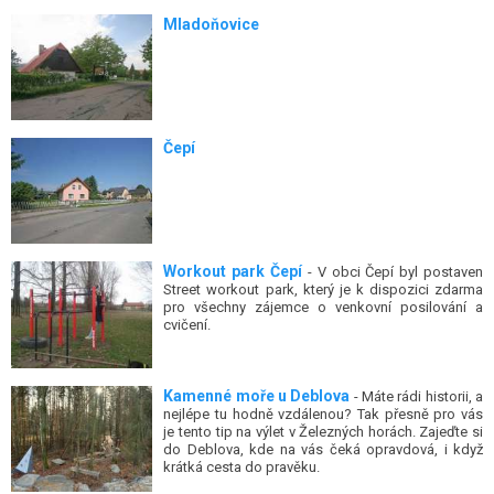
Mladoňovice
Čepí
Workout park Čepí
- V obci Čepí byl postaven
Street workout park, který je k dispozici zdarma
pro všechny zájemce o venkovní posilování a
cvičení.
Kamenné moře u Deblova
- Máte rádi historii, a
nejlépe tu hodně vzdálenou? Tak přesně pro vás
je tento tip na výlet v Železných horách. Zajeďte si
do Deblova, kde na vás čeká opravdová, i když
krátká cesta do pravěku.