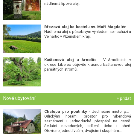
nádherná lipová alej.
Březová alej ke kostelu sv. Maří Magdalény
-
Nádherná alej s působivým výhledem se nachází u
Velhartic v Plzeňském kraji.
Kaštanová alej u Arnoltic
- V Arnolticích v
okrese Liberec objevíte krásnou kaštanovou alej
památných stromů.
Nové ubytování
+ přidat
Chalupa pro poutníky
- Jedinečné místo pod
Orlickými horami: prostor pro víkendová
seznámení i jednoduché přespání na cestě.
Setkání nezadaných, sdílení, ticho i oheň.
Otevřeno jednotlivcům, dvojicím i skupinám...