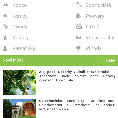


Kopce
Sportoviště
Kempy
Pivovary



Lázně
Divadla

Kostely
Vodní plochy


Památníky
Příroda


Nová místa
+ přidat
Alej podél Nežárky v Jindřichově Hradci
- V
Jindřichově Hradci objevíte podél Nežárky
vysázenou lipovou alej.
Odlochovická lipová alej
- Na silnici mezi
Odlochovicemi a Ratměřicemi se nachází
nádherná lipová alej.