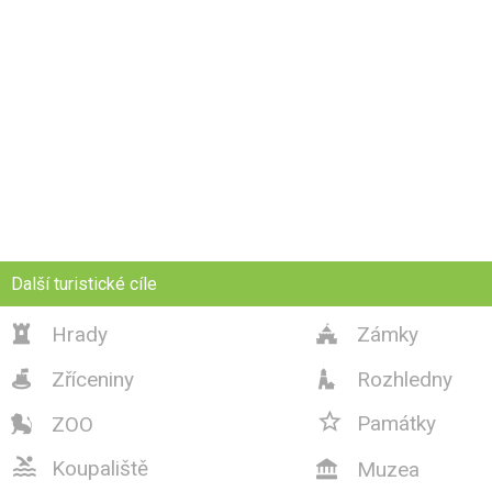
Další turistické cíle
Hrady
Zámky


Zříceniny
Rozhledny



Památky
ZOO


Koupaliště
Muzea
