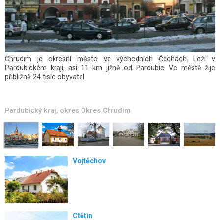
Pardubický kraj
, okres
Okres Chrudim
Vojtěchov
Ctětín