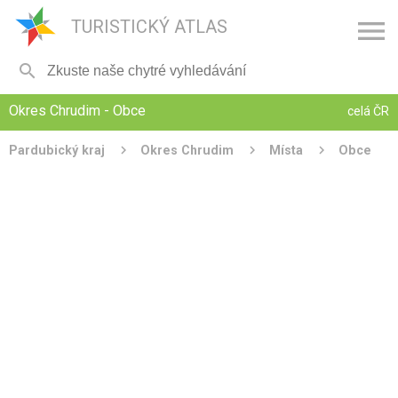

TURISTICKÝ ATLAS

Okres Chrudim - Obce
celá ČR
Pardubický kraj
Okres Chrudim
Místa
Obce