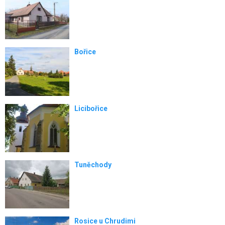
Bořice
Licibořice
Tuněchody
Rosice u Chrudimi