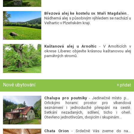
Březová alej ke kostelu sv. Maří Magdalény
-
Nádherná alej s působivým výhledem se nachází u
Velhartic v Plzeňském kraji.
Kaštanová alej u Arnoltic
- V Arnolticích v
okrese Liberec objevíte krásnou kaštanovou alej
památných stromů.
Nové ubytování
+ přidat
Chalupa pro poutníky
- Jedinečné místo pod
Orlickými horami: prostor pro víkendová
seznámení i jednoduché přespání na cestě.
Setkání nezadaných, sdílení, ticho i oheň.
Otevřeno jednotlivcům, dvojicím i skupinám...
Chata Orion
- Srdečně Vás zveme do naší