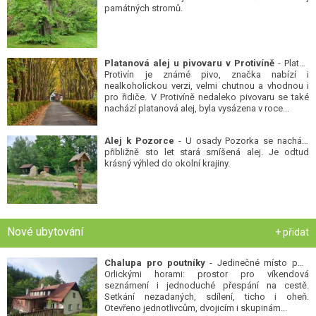
památných stromů.
Platanová alej u pivovaru v Protivíně
- Platan
Protivín je známé pivo, značka nabízí i
nealkoholickou verzi, velmi chutnou a vhodnou i
pro řidiče. V Protivíně nedaleko pivovaru se také
nachází platanová alej, byla vysázena v roce...
Alej k Pozorce
- U osady Pozorka se nachází
přibližně sto let stará smíšená alej. Je odtud
krásný výhled do okolní krajiny.
Nové ubytování
+ přidat
Chalupa pro poutníky
- Jedinečné místo pod
Orlickými horami: prostor pro víkendová
seznámení i jednoduché přespání na cestě.
Setkání nezadaných, sdílení, ticho i oheň.
Otevřeno jednotlivcům, dvojicím i skupinám...