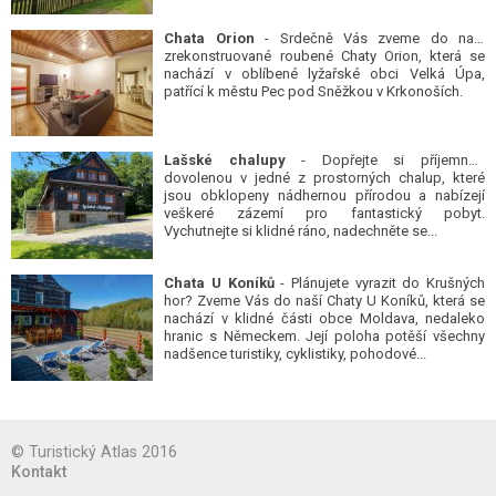
Chata Orion
- Srdečně Vás zveme do naší
zrekonstruované roubené Chaty Orion, která se
nachází v oblíbené lyžařské obci Velká Úpa,
patřící k městu Pec pod Sněžkou v Krkonoších.
Lašské chalupy
- Dopřejte si příjemnou
dovolenou v jedné z prostorných chalup, které
jsou obklopeny nádhernou přírodou a nabízejí
veškeré zázemí pro fantastický pobyt.
Vychutnejte si klidné ráno, nadechněte se...
Chata U Koníků
- Plánujete vyrazit do Krušných
hor? Zveme Vás do naší Chaty U Koníků, která se
nachází v klidné části obce Moldava, nedaleko
hranic s Německem. Její poloha potěší všechny
nadšence turistiky, cyklistiky, pohodové...
© Turistický Atlas 2016
Kontakt