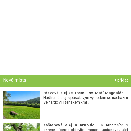
Nová místa
+ přidat
Březová alej ke kostelu sv. Maří Magdalény
-
Nádherná alej s působivým výhledem se nachází u
Velhartic v Plzeňském kraji.
Kaštanová alej u Arnoltic
- V Arnolticích v
okrese Liberec objevíte krásnou kaštanovou alej