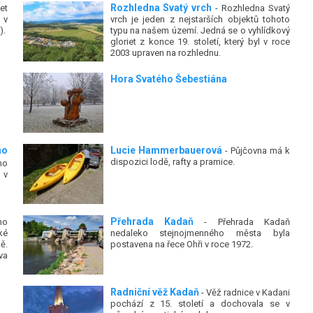
Rozhledna Svatý vrch
et
- Rozhledna Svatý
 v
vrch je jeden z nejstarších objektů tohoto
).
typu na našem území. Jedná se o vyhlídkový
gloriet z konce 19. století, který byl v roce
2003 upraven na rozhlednu.
Hora Svatého Šebestiána
ho
Lucie Hammerbauerová
- Půjčovna má k
dispozici lodě, rafty a pramice.
ho
 v
Přehrada Kadaň
ho
- Přehrada Kadaň
ké
nedaleko stejnojmenného města byla
ě.
postavena na řece Ohři v roce 1972.
va
Radniční věž Kadaň
- Věž radnice v Kadani
pochází z 15. století a dochovala se v