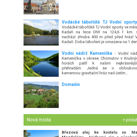
Vodácké tábořiště TJ Vodní sporty
Vodácké tábořiště TJ Vodní sporty ve měs
Kadaň na řece Ohři na 124,6 ř. km. 
nachází zhruba 400 m před před hrází 
Kadaň. Doba táboření je omezena na 1 den.
Vodní nádrž Kamenička
- Vodní nád
Kamenička v okrese Chomutov v Krušný
horách patří k našim nejkrásnějš
přehradám. Jedná se o obloukov
kamennou gravitační hráz nad ústím...
Domašín
Nová místa
+ přida
Březová alej ke kostelu sv. Ma