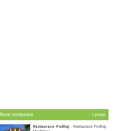
Nové restaurace
+ přidat
Restaurace Podháj
- Restaurace Podháj -