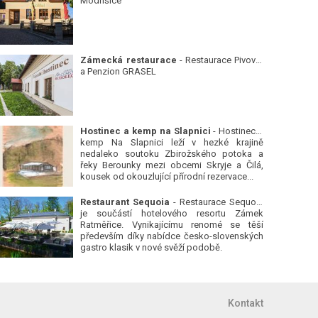
Modřišice
Zámecká restaurace
- Restaurace Pivovar
a Penzion GRASEL
Hostinec a kemp na Slapnici
- Hostinec a
kemp Na Slapnici leží v hezké krajině
nedaleko soutoku Zbirožského potoka a
řeky Berounky mezi obcemi Skryje a Čilá,
kousek od okouzlující přírodní rezervace...
Restaurant Sequoia
- Restaurace Sequoia
je součástí hotelového resortu Zámek
Ratměřice. Vynikajícímu renomé se těší
především díky nabídce česko-slovenských
gastro klasik v nové svěží podobě.
Kontakt