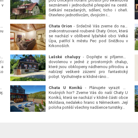
ým
pod Orlickými horami: prostor pro víkendová
 v
seznámení i jednoduché přespání na cestě.
Setkání nezadaných, sdílení, ticho i oheň.
Otevřeno jednotlivcům, dvojicím i...
 v
Chata Orion
- Srdečně Vás zveme do naší
ou
zrekonstruované roubené Chaty Orion, která
se nachází v oblíbené lyžařské obci Velká
Úpa, patřící k městu Pec pod Sněžkou v
Krkonoších.
Platanová alej u pivovaru v Protivíně
-
Lašské chalupy
- Dopřejte si příjemnou
 i
dovolenou v jedné z prostorných chalup,
 a
které jsou obklopeny nádhernou přírodou a
ko
nabízejí veškeré zázemí pro fantastický
pobyt. Vychutnejte si klidné ráno...
se
Chata U Koníků
- Plánujete vyrazit do
j.
Krušných hor? Zveme Vás do naší Chaty U
Koníků, která se nachází v klidné části obce
Moldava, nedaleko hranic s Německem. Její
poloha potěší všechny nadšence turistiky...