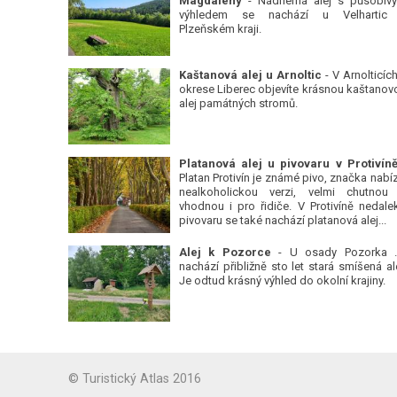
Magdalény
- Nádherná alej s působiv
výhledem se nachází u Velhartic
Plzeňském kraji.
Kaštanová alej u Arnoltic
- V Arnolticích
okrese Liberec objevíte krásnou kaštanov
alej památných stromů.
Platan Protivín je známé pivo, značka nabízí
nealkoholickou verzi, velmi chutnou
vhodnou i pro řidiče. V Protivíně nedale
pivovaru se také nachází platanová alej...
Alej k Pozorce
- U osady Pozorka 
nachází přibližně sto let stará smíšená ale
Je odtud krásný výhled do okolní krajiny.
© Turistický Atlas 2016