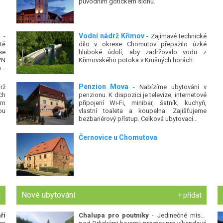
původním gotickém slohu.
Vodní nádrž Křimov
-
- Zajímavé technické
tě
dílo v okrese Chomutov přepažilo úzké
se
hluboké údolí, aby zadržovalo vodu z
VN
Křimovského potoka v Krušných horách.
..
Penzion Mova
rž
- Nabízíme ubytování v
ch
penzionu. K dispozici je televize, internetové
ím
připojení Wi-Fi, minibar, šatník, kuchyň,
ou
vlastní toaleta a koupelna. Zajišťujeme
bezbariérový přístup. Celková ubytovací...
Černovice u Chomutova
Nové ubytování
t
+ přidat
ří
Chalupa pro poutníky
- Jedinečné místo