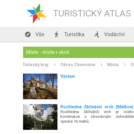
TURISTICKÝ ATLAS

Vše

Turistika

Vodáctví
Místo - místa v okolí
Ústecký kraj
Okres Chomutov
Místa
O
Výsluní
Rozhledna Skřivánčí vrch (Málkov)
Rozhledna Skřivánčí vrch je ocelo
konstrukce s obvodovým schodiště
vysoká 16 metrů.