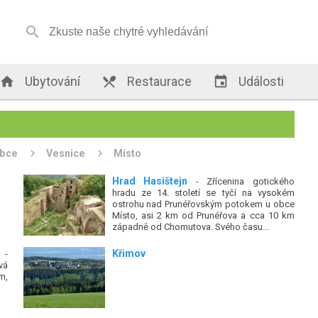


Ubytování

Restaurace

Události
bce
Vesnice
Místo
Hrad Hasištejn
- Zřícenina gotického
hradu ze 14. století se tyčí na vysokém
ostrohu nad Prunéřovským potokem u obce
Místo, asi 2 km od Prunéřova a cca 10 km
západně od Chomutova. Svého času...
Křimov
-
vá
m,