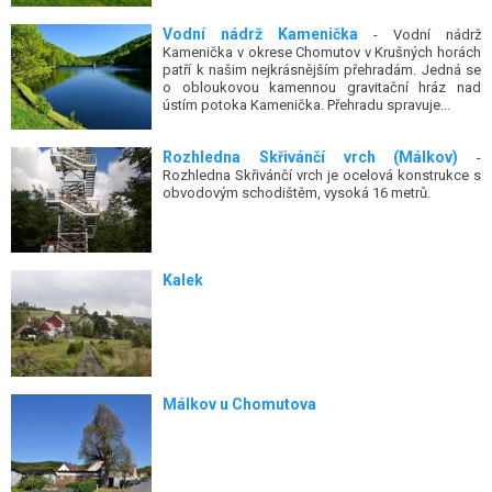
Vodní nádrž Kamenička
- Vodní nádrž
Kamenička v okrese Chomutov v Krušných horách
patří k našim nejkrásnějším přehradám. Jedná se
o obloukovou kamennou gravitační hráz nad
ústím potoka Kamenička. Přehradu spravuje...
Rozhledna Skřivánčí vrch (Málkov)
-
Rozhledna Skřivánčí vrch je ocelová konstrukce s
obvodovým schodištěm, vysoká 16 metrů.
Kalek
Málkov u Chomutova