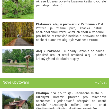
okrese Liberec objevíte krásnou kaštanovou alej
památných stromů.
Platanová alej u pivovaru v Protivíně
- Platan
Protivín je známé pivo, značka nabízí i
nealkoholickou verzi, velmi chutnou a vhodnou i
pro řidiče. V Protivíně nedaleko pivovaru se také
nachází platanová alej, byla vysázena v roce...
Alej k Pozorce
- U osady Pozorka se nachází
přibližně sto let stará smíšená alej. Je odtud
krásný výhled do okolní krajiny.
Nové ubytování
+ přidat
Chalupa pro poutníky
- Jedinečné místo pod
Orlickými horami: prostor pro víkendová
seznámení i jednoduché přespání na cestě.
Setkání nezadaných, sdílení, ticho i oheň.
Otevřeno jednotlivcům, dvojicím i skupinám...