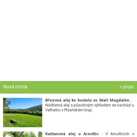
Nová místa
+ přidat
Březová alej ke kostelu sv. Maří Magdalény
-
Nádherná alej s působivým výhledem se nachází u
Velhartic v Plzeňském kraji.
Kaštanová alej u Arnoltic
- V Arnolticích v