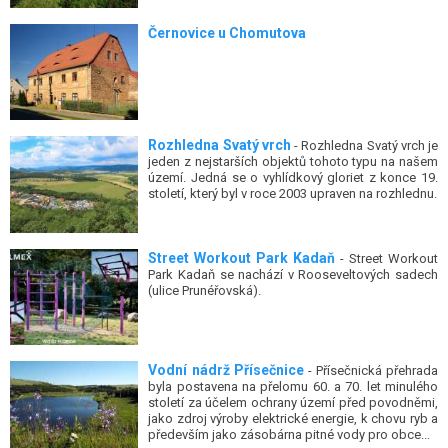
Černovice u Chomutova
Rozhledna Svatý vrch
- Rozhledna Svatý vrch je
jeden z nejstarších objektů tohoto typu na našem
území. Jedná se o vyhlídkový gloriet z konce 19.
století, který byl v roce 2003 upraven na rozhlednu.
Street Workout Park Kadaň
- Street Workout
Park Kadaň se nachází v Rooseveltových sadech
(ulice Prunéřovská).
Vodní nádrž Přísečnice
- Přísečnická přehrada
byla postavena na přelomu 60. a 70. let minulého
století za účelem ochrany území před povodněmi,
jako zdroj výroby elektrické energie, k chovu ryb a
především jako zásobárna pitné vody pro obce...