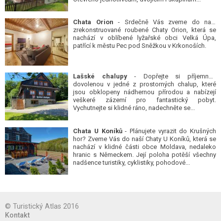
Chata Orion
- Srdečně Vás zveme do naší
zrekonstruované roubené Chaty Orion, která se
nachází v oblíbené lyžařské obci Velká Úpa,
patřící k městu Pec pod Sněžkou v Krkonoších.
Lašské chalupy
- Dopřejte si příjemnou
dovolenou v jedné z prostorných chalup, které
jsou obklopeny nádhernou přírodou a nabízejí
veškeré zázemí pro fantastický pobyt.
Vychutnejte si klidné ráno, nadechněte se...
Chata U Koníků
- Plánujete vyrazit do Krušných
hor? Zveme Vás do naší Chaty U Koníků, která se
nachází v klidné části obce Moldava, nedaleko
hranic s Německem. Její poloha potěší všechny
nadšence turistiky, cyklistiky, pohodové...
© Turistický Atlas 2016
Kontakt