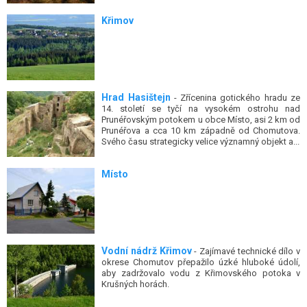
Křimov
Hrad Hasištejn
- Zřícenina gotického hradu ze
14. století se tyčí na vysokém ostrohu nad
Prunéřovským potokem u obce Místo, asi 2 km od
Prunéřova a cca 10 km západně od Chomutova.
Svého času strategicky velice významný objekt a...
Místo
Vodní nádrž Křimov
- Zajímavé technické dílo v
okrese Chomutov přepažilo úzké hluboké údolí,
aby zadržovalo vodu z Křimovského potoka v
Krušných horách.