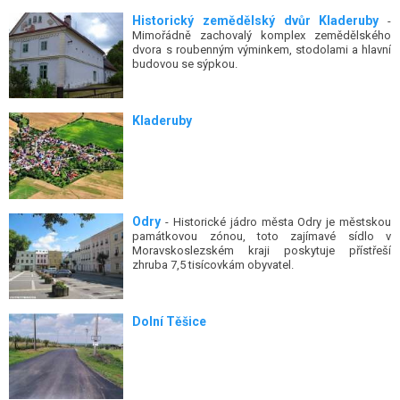
Historický zemědělský dvůr Kladeruby
-
Mimořádně zachovalý komplex zemědělského
dvora s roubenným výminkem, stodolami a hlavní
budovou se sýpkou.
Kladeruby
Odry
- Historické jádro města Odry je městskou
památkovou zónou, toto zajímavé sídlo v
Moravskoslezském kraji poskytuje přístřeší
zhruba 7,5 tisícovkám obyvatel.
Dolní Těšice