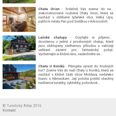
Chata Orion
- Srdečně Vás zveme do naší
zrekonstruované roubené Chaty Orion, která se
nachází v oblíbené lyžařské obci Velká Úpa,
patřící k městu Pec pod Sněžkou v Krkonoších.
Lašské chalupy
- Dopřejte si příjemnou
dovolenou v jedné z prostorných chalup, které
jsou obklopeny nádhernou přírodou a nabízejí
veškeré zázemí pro fantastický pobyt.
Vychutnejte si klidné ráno, nadechněte se...
Chata U Koníků
- Plánujete vyrazit do Krušných
hor? Zveme Vás do naší Chaty U Koníků, která se
nachází v klidné části obce Moldava, nedaleko
hranic s Německem. Její poloha potěší všechny
nadšence turistiky, cyklistiky, pohodové...
© Turistický Atlas 2016
Kontakt