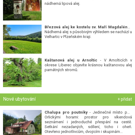
nádherná lipová alej.
Březová alej ke kostelu sv. Maří Magdalény
-
Nádherná alej s působivým výhledem se nachází u
Velhartic v Plzeňském kraji.
Kaštanová alej u Arnoltic
- V Arnolticích v
okrese Liberec objevíte krásnou kaštanovou alej
památných stromů.
Nové ubytování
+ přidat
Chalupa pro poutníky
- Jedinečné místo pod
Orlickými horami: prostor pro víkendová
seznámení i jednoduché přespání na cestě.
Setkání nezadaných, sdílení, ticho i oheň.
Otevřeno jednotlivcům, dvojicím i skupinám...