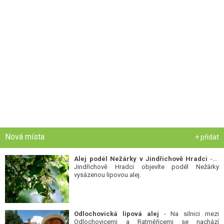
Nová místa
+ přidat
Alej podél Nežárky v Jindřichově Hradci
- V
Jindřichově Hradci objevíte podél Nežárky
vysázenou lipovou alej.
Odlochovická lipová alej
- Na silnici mezi
Odlochovicemi a Ratměřicemi se nachází