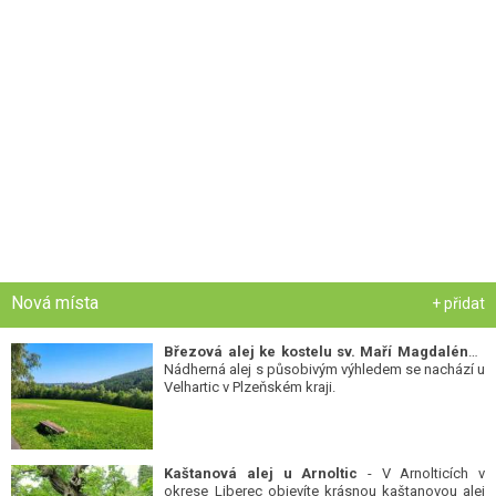
Nová místa
+ přidat
Březová alej ke kostelu sv. Maří Magdalény
-
Nádherná alej s působivým výhledem se nachází u
Velhartic v Plzeňském kraji.
Kaštanová alej u Arnoltic
- V Arnolticích v
okrese Liberec objevíte krásnou kaštanovou alej