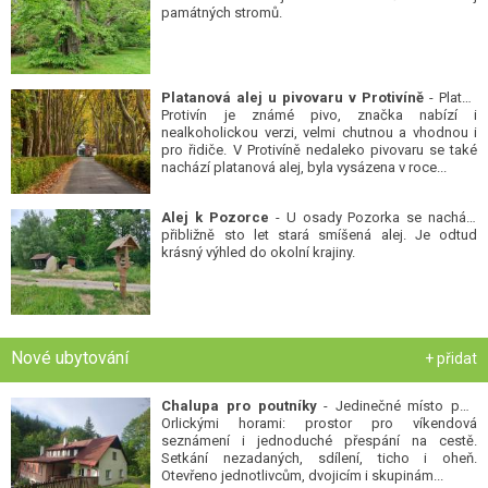
památných stromů.
Platanová alej u pivovaru v Protivíně
- Platan
Protivín je známé pivo, značka nabízí i
nealkoholickou verzi, velmi chutnou a vhodnou i
pro řidiče. V Protivíně nedaleko pivovaru se také
nachází platanová alej, byla vysázena v roce...
Alej k Pozorce
- U osady Pozorka se nachází
přibližně sto let stará smíšená alej. Je odtud
krásný výhled do okolní krajiny.
Nové ubytování
+ přidat
Chalupa pro poutníky
- Jedinečné místo pod
Orlickými horami: prostor pro víkendová
seznámení i jednoduché přespání na cestě.
Setkání nezadaných, sdílení, ticho i oheň.
Otevřeno jednotlivcům, dvojicím i skupinám...