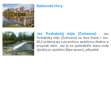
Nalžovské Hory
Jez Podrabský mlýn (Žichovice)
- Jez
Podrabský mlýn (Žichovice) na řece Otavě, ř. km.
82,3 je šikmý jez s pozvolnou spádovou deskou a
propustí vlevo. Jez je za optimálního stavu vody
sjízdný po spádnici (lépe vpravo), případně...