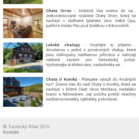
Chata Orion
- Srdečně Vás zveme do naší
zrekonstruované roubené Chaty Orion, která se
nachází v oblíbené lyžařské obci Velká Úpa,
patřící k městu Pec pod Sněžkou v Krkonoších.
Lašské chalupy
- Dopřejte si příjemnou
dovolenou v jedné z prostorných chalup, které
jsou obklopeny nádhernou přírodou a nabízejí
veškeré zázemí pro fantastický pobyt.
Vychutnejte si klidné ráno, nadechněte se...
Chata U Koníků
- Plánujete vyrazit do Krušných
hor? Zveme Vás do naší Chaty U Koníků, která se
nachází v klidné části obce Moldava, nedaleko
hranic s Německem. Její poloha potěší všechny
nadšence turistiky, cyklistiky, pohodové...
© Turistický Atlas 2016
Kontakt