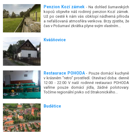
Penzion Kozí zámek
- Na dohled šumavských
kopců objevíte náš rodinný penzion Kozí zámek.
Už po cestě k nám vás obklopí nádherná příroda
a nefalšovaná atmosféra venkova. Brzy zjistíte, že
čas v Pošumaví zkrátka plyne svým vlastním...
Kvášňovice
Restaurace POHODA
- Pouze domácí kuchyně
v krásném "retro" prostředí. Otevírací doba: denně
12:00 - 22:00 V naší rodinné restauraci POHODA
vaříme pouze domácí jídla, žádné polotovary.
Točíme regionální pivko od Strakonického...
Budětice