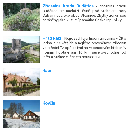
Zřícenina hradu Budětice
- Zřícenina hradu
Budětice se nachází těsně pod vrcholem hory
Džbán nedaleko obce Vlkonice. Zbytky zdiva jsou
chráněny jako kulturní památka České republiky.
Hrad Rabí
- Nejrozsáhlejší hradní zřícenina v ČR a
jedna z největších a nejlépe opevněných zřícenin
ve střední Evropě se tyčí na vápencovém hřebeni v
horním Pootaví asi 10 km severovýchodně od
města Sušice v těsném sousedství...
Rabí
Kovčín