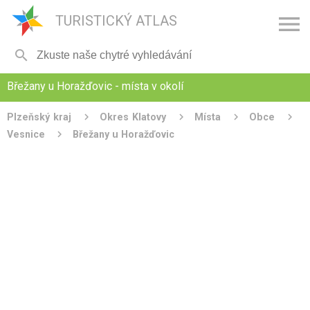

TURISTICKÝ ATLAS

Břežany u Horažďovic - místa v okolí
Plzeňský kraj
Okres Klatovy
Místa
Obce
Vesnice
Břežany u Horažďovic