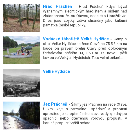
Hrad Prácheň
- Hrad Prácheň kdysi býval
významným šlechtickým hradištěm a sídlem nad
zlatonosnou řekou Otavou, nedaleko Horažďovic.
Dnes jsou zbytky zdiva chráněny jako kulturní
památka České republiky.
Vodácké tábořiště Velké Hydčice
- Kemp v
obci Velké Hydčice na řece Otavě na 75,5 ř. km na
louce při pravém břehu Otavy před oploceným
fotbalovým hřištěm TJ, 350 m za novou pěší
lávkou ve Velkých Hydčicích. Toto velmi pěkné...
Velké Hydčice
Jez Prácheň
- Šikmý jez Prácheň na řece Otavě,
ř. km. 75,2 s pozvolnou spádnicí a propustí
uprostřed je za optimálního stavu vody sjízdný po
spádnici nebo otevřenou vorovou propustí. V
koruně propusti vyšší schod.