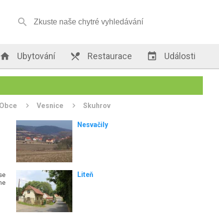


Ubytování

Restaurace

Události
Obce
Vesnice
Skuhrov
Nesvačily
Liteň
se
me