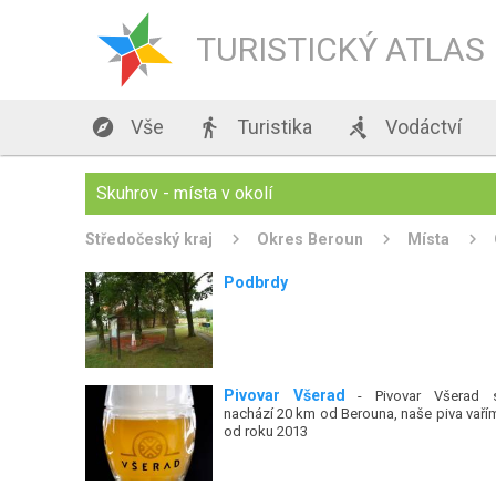
TURISTICKÝ ATLAS

Vše

Turistika

Vodáctví
Skuhrov - místa v okolí
Středočeský kraj
Okres Beroun
Místa
Podbrdy
Pivovar Všerad
- Pivovar Všerad 
nachází 20 km od Berouna, naše piva vaří
od roku 2013