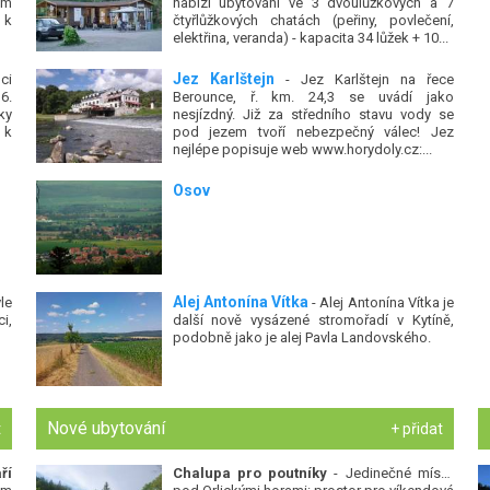
ém
nabízí ubytování ve 3 dvoulůžkových a 7
 k
čtyřlůžkových chatách (peřiny, povlečení,
elektřina, veranda) - kapacita 34 lůžek + 10...
Jez Karlštejn
ci
- Jez Karlštejn na řece
6.
Berounce, ř. km. 24,3 se uvádí jako
ky
nesjízdný. Již za středního stavu vody se
 k
pod jezem tvoří nebezpečný válec! Jez
nejlépe popisuje web www.horydoly.cz:...
Osov
Alej Antonína Vítka
le
- Alej Antonína Vítka je
i,
další nově vysázené stromořadí v Kytíně,
podobně jako je alej Pavla Landovského.
Nové ubytování
t
+ přidat
ří
Chalupa pro poutníky
- Jedinečné místo