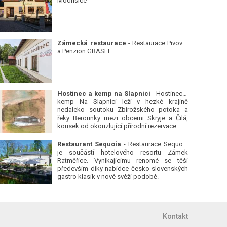
Modřišice
Zámecká restaurace
- Restaurace Pivovar
a Penzion GRASEL
Hostinec a kemp na Slapnici
- Hostinec a
kemp Na Slapnici leží v hezké krajině
nedaleko soutoku Zbirožského potoka a
řeky Berounky mezi obcemi Skryje a Čilá,
kousek od okouzlující přírodní rezervace...
Restaurant Sequoia
- Restaurace Sequoia
je součástí hotelového resortu Zámek
Ratměřice. Vynikajícímu renomé se těší
především díky nabídce česko-slovenských
gastro klasik v nové svěží podobě.
Kontakt