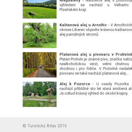
Magdalény
- Nádherná alej s působiv
výhledem se nachází u Velhartic
Plzeňském kraji.
Kaštanová alej u Arnoltic
- V Arnolticích
okrese Liberec objevíte krásnou kaštanov
alej památných stromů.
Platan Protivín je známé pivo, značka nabízí
nealkoholickou verzi, velmi chutnou
vhodnou i pro řidiče. V Protivíně nedale
pivovaru se také nachází platanová alej...
Alej k Pozorce
- U osady Pozorka 
nachází přibližně sto let stará smíšená ale
Je odtud krásný výhled do okolní krajiny.
© Turistický Atlas 2016