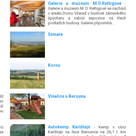
Galerie a muzeum M.D.Rettigové
-
Galerie a muzeum M. D. Rettigové se nachází
v areálu Dvoru Všerad v budově zámeckého
špýcharu a nabízí expozice na třech
podlažích budovy. Galerie připomíná...
Svinaře
Korno
Vinařice u Berouna
íž
ém
ší
hu
Autokemp Karlštejn
ci
- Kemp v obci
se
Karlštejn na řece Berounce na 26,1 ř. km