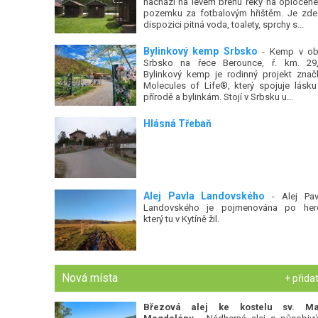
nachází na levém břehu řeky na oplocen
pozemku za fotbalovým hřištěm. Je zde
dispozici pitná voda, toalety, sprchy s...
Bylinkový kemp Srbsko
- Kemp v ob
Srbsko na řece Berounce, ř. km. 29,
Bylinkový kemp je rodinný projekt znač
Molecules of Life®, který spojuje lásku
přírodě a bylinkám. Stojí v Srbsku u...
Hlásná Třebaň
Alej Pavla Landovského
- Alej Pav
Landovského je pojmenována po herc
který tu v Kytíně žil.
Nová místa
+ přida
Březová alej ke kostelu sv. Ma