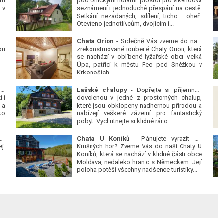
ým
pod Orlickými horami: prostor pro víkendová
 v
seznámení i jednoduché přespání na cestě.
Setkání nezadaných, sdílení, ticho i oheň.
Otevřeno jednotlivcům, dvojicím i...
 v
Chata Orion
- Srdečně Vás zveme do naší
ou
zrekonstruované roubené Chaty Orion, která
se nachází v oblíbené lyžařské obci Velká
Úpa, patřící k městu Pec pod Sněžkou v
Krkonoších.
Platanová alej u pivovaru v Protivíně
-
Lašské chalupy
- Dopřejte si příjemnou
 i
dovolenou v jedné z prostorných chalup,
 a
které jsou obklopeny nádhernou přírodou a
ko
nabízejí veškeré zázemí pro fantastický
pobyt. Vychutnejte si klidné ráno...
se
Chata U Koníků
- Plánujete vyrazit do
j.
Krušných hor? Zveme Vás do naší Chaty U
Koníků, která se nachází v klidné části obce
Moldava, nedaleko hranic s Německem. Její
poloha potěší všechny nadšence turistiky...