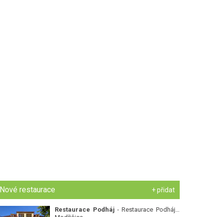
Nové restaurace
+ přidat
Restaurace Podháj
- Restaurace Podháj -