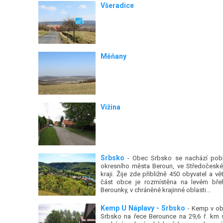
Všeradice
Měňany
Vižina
Srbsko
- Obec Srbsko se nachází pobl
okresního města Beroun, ve Středočesk
kraji. Žije zde přibližně 450 obyvatel a vět
část obce je rozmístěna na levém bře
Berounky, v chráněné krajinné oblasti...
Kemp U Náplavy - Srbsko
- Kemp v ob
Srbsko na řece Berounce na 29,6 ř. km 