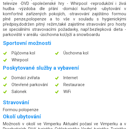
televize -DVD -společenské hry - Whirpool -reprodukční i živá
hudba -výzdoba dle přání -domácí kuchyně -ubytování v
komfortně zařízených pokojích, -stravování zajištěno formou
plné penze,polopenze a to vše v souladu s hygienickými
předpisy,dodržen pitný režim,také zajistíme stravování pro hosty
se speciálními stravovacími požadavky, např.bezlepková dieta -
parkoviště v areálu -úschovna kol,lyží a snowboardu
Sportovní možnosti
Půjčovna kol
Úschovna kol
Whirpool
Poskytované služby a vybavení
Domácí zvířata
Internet
Otevřené parkování
Restaurace
Salonek
WiFi
Stravování
Formou polopenze
Okolí ubytování
Možnosti v okolí ve Vimperku Aktualní počasí ve Vimperku a v
Prachaticích Pěší turistika Cykloturistika Vodní turistika Turistika