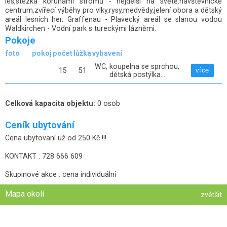
les,stezka korunami stromů - nejdelší na světě.návštěvnické
centrum,zvířecí výběhy pro vlky,rysy,medvědy,jelení obora a dětský
areál lesních her. Graffenau - Plavecký areál se slanou vodou
Waldkirchen - Vodní park s tureckými lázněmi.
Pokoje
foto
pokoj
počet
lůžka
vybavení
WC, koupelna se sprchou,
15
51
více
dětská postýlka...
Celková kapacita objektu:
0 osob
Ceník ubytování
Cena ubytovaní už od 250 Kč !!!
KONTAKT : 728 666 609
Skupinové akce : cena individuální
Mapa okolí
zvětšit