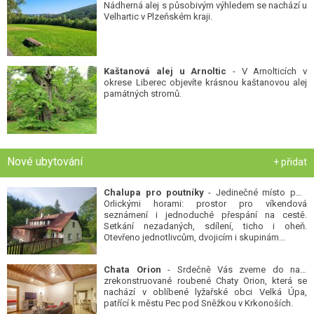
Nádherná alej s působivým výhledem se nachází u
Velhartic v Plzeňském kraji.
Kaštanová alej u Arnoltic
- V Arnolticích v
okrese Liberec objevíte krásnou kaštanovou alej
památných stromů.
Nové ubytování
+ přidat
Chalupa pro poutníky
- Jedinečné místo pod
Orlickými horami: prostor pro víkendová
seznámení i jednoduché přespání na cestě.
Setkání nezadaných, sdílení, ticho i oheň.
Otevřeno jednotlivcům, dvojicím i skupinám...
Chata Orion
- Srdečně Vás zveme do naší
zrekonstruované roubené Chaty Orion, která se
nachází v oblíbené lyžařské obci Velká Úpa,
patřící k městu Pec pod Sněžkou v Krkonoších.