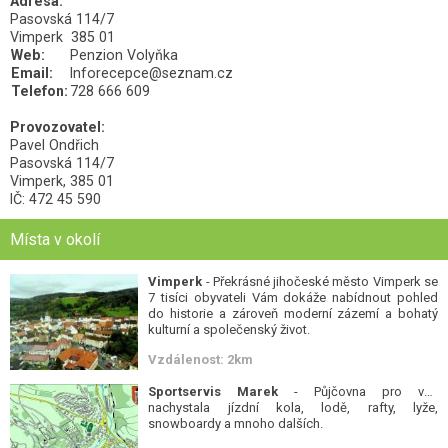
Adresa:
Pasovská 114/7
Vimperk 385 01
Web:
Penzion Volyňka
Email:
Inforecepce@seznam.cz
Telefon:
728 666 609
Provozovatel:
Pavel Ondřich
Pasovská 114/7
Vimperk, 385 01
IČ: 472 45 590
Místa v okolí
Vimperk
- Překrásné jihočeské město Vimperk se
7 tisíci obyvateli Vám dokáže nabídnout pohled
do historie a zároveň moderní zázemí a bohatý
kulturní a společenský život.
Vzdálenost: 2km
Sportservis Marek
- Půjčovna pro vás
nachystala jízdní kola, lodě, rafty, lyže,
snowboardy a mnoho dalších.