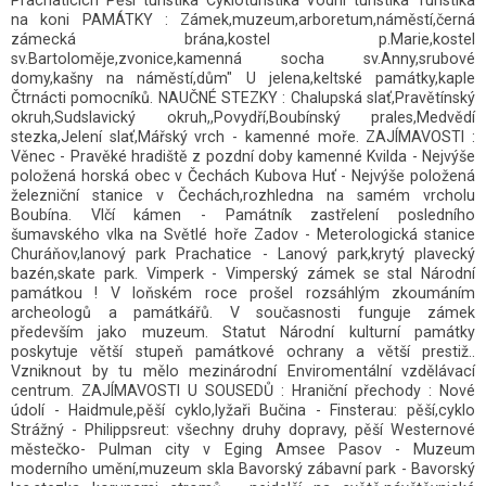
na koni PAMÁTKY : Zámek,muzeum,arboretum,náměstí,černá
zámecká brána,kostel p.Marie,kostel
sv.Bartoloměje,zvonice,kamenná socha sv.Anny,srubové
domy,kašny na náměstí,dům" U jelena,keltské památky,kaple
Čtrnácti pomocníků. NAUČNÉ STEZKY : Chalupská slať,Pravětínský
okruh,Sudslavický okruh,,Povydří,Boubínský prales,Medvědí
stezka,Jelení slať,Mářský vrch - kamenné moře. ZAJÍMAVOSTI :
Věnec - Pravěké hradiště z pozdní doby kamenné Kvilda - Nejvýše
položená horská obec v Čechách Kubova Huť - Nejvýše položená
železniční stanice v Čechách,rozhledna na samém vrcholu
Boubína. Vlčí kámen - Památník zastřelení posledního
šumavského vlka na Světlé hoře Zadov - Meterologická stanice
Churáňov,lanový park Prachatice - Lanový park,krytý plavecký
bazén,skate park. Vimperk - Vimperský zámek se stal Národní
památkou ! V loňském roce prošel rozsáhlým zkoumáním
archeologů a památkářů. V současnosti funguje zámek
především jako muzeum. Statut Národní kulturní památky
poskytuje větší stupeň památkové ochrany a větší prestiž..
Vzniknout by tu mělo mezinárodní Enviromentální vzdělávací
centrum. ZAJÍMAVOSTI U SOUSEDŮ : Hraniční přechody : Nové
údolí - Haidmule,pěší cyklo,lyžaři Bučina - Finsterau: pěší,cyklo
Strážný - Philippsreut: všechny druhy dopravy, pěší Westernové
městečko- Pulman city v Eging Amsee Pasov - Muzeum
moderního umění,muzeum skla Bavorský zábavní park - Bavorský