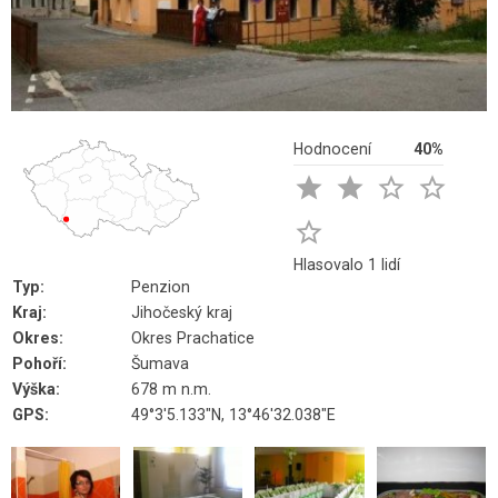
Hodnocení
40%





Hlasovalo 1 lidí
Typ:
Penzion
Kraj:
Jihočeský kraj
Okres:
Okres Prachatice
Pohoří:
Šumava
Výška:
678 m n.m.
GPS:
49°3'5.133"N, 13°46'32.038"E