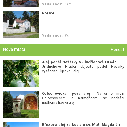
Vzdálenost: 6km
Bošice
Vzdálenost: 7km
Nová místa
+ přidat
Alej podél Nežárky v Jindřichově Hradci
- V
Jindřichově Hradci objevíte podél Nežárky
vysázenou lipovou alej.
Odlochovická lipová alej
- Na silnici mezi
Odlochovicemi a Ratměřicemi se nachází
nádherná lipová alej.
Březová alej ke kostelu sv. Maří Magdalény
-