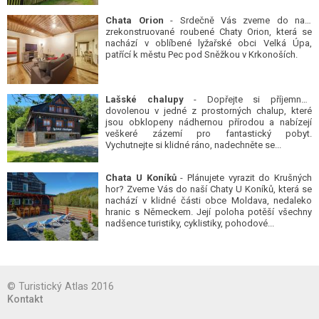
Chata Orion
- Srdečně Vás zveme do naší
zrekonstruované roubené Chaty Orion, která se
nachází v oblíbené lyžařské obci Velká Úpa,
patřící k městu Pec pod Sněžkou v Krkonoších.
Lašské chalupy
- Dopřejte si příjemnou
dovolenou v jedné z prostorných chalup, které
jsou obklopeny nádhernou přírodou a nabízejí
veškeré zázemí pro fantastický pobyt.
Vychutnejte si klidné ráno, nadechněte se...
Chata U Koníků
- Plánujete vyrazit do Krušných
hor? Zveme Vás do naší Chaty U Koníků, která se
nachází v klidné části obce Moldava, nedaleko
hranic s Německem. Její poloha potěší všechny
nadšence turistiky, cyklistiky, pohodové...
© Turistický Atlas 2016
Kontakt