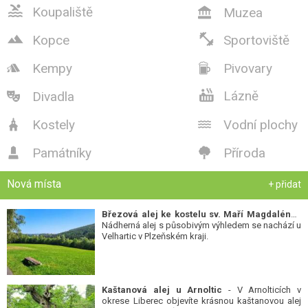

Koupaliště
Muzea



Kopce
Sportoviště
Kempy
Pivovary



Lázně
Divadla

Kostely
Vodní plochy


Památníky
Příroda


Nová místa
+ přidat
Březová alej ke kostelu sv. Maří Magdalény
-
Nádherná alej s působivým výhledem se nachází u
Velhartic v Plzeňském kraji.
Kaštanová alej u Arnoltic
- V Arnolticích v
okrese Liberec objevíte krásnou kaštanovou alej