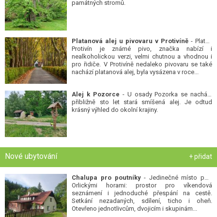
památných stromů.
Platanová alej u pivovaru v Protivíně
- Platan
Protivín je známé pivo, značka nabízí i
nealkoholickou verzi, velmi chutnou a vhodnou i
pro řidiče. V Protivíně nedaleko pivovaru se také
nachází platanová alej, byla vysázena v roce...
Alej k Pozorce
- U osady Pozorka se nachází
přibližně sto let stará smíšená alej. Je odtud
krásný výhled do okolní krajiny.
Nové ubytování
+ přidat
Chalupa pro poutníky
- Jedinečné místo pod
Orlickými horami: prostor pro víkendová
seznámení i jednoduché přespání na cestě.
Setkání nezadaných, sdílení, ticho i oheň.
Otevřeno jednotlivcům, dvojicím i skupinám...