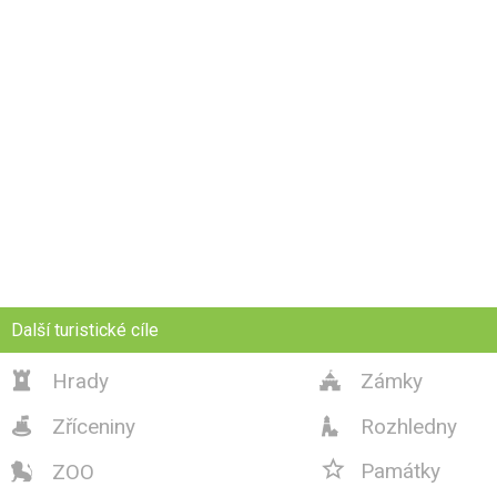
Další turistické cíle
Hrady
Zámky


Zříceniny
Rozhledny



Památky
ZOO
