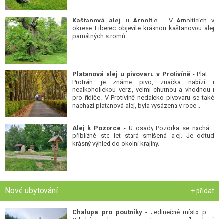
Kaštanová alej u Arnoltic
- V Arnolticích v
okrese Liberec objevíte krásnou kaštanovou alej
památných stromů.
Platanová alej u pivovaru v Protivíně
- Platan
Protivín je známé pivo, značka nabízí i
nealkoholickou verzi, velmi chutnou a vhodnou i
pro řidiče. V Protivíně nedaleko pivovaru se také
nachází platanová alej, byla vysázena v roce...
Alej k Pozorce
- U osady Pozorka se nachází
přibližně sto let stará smíšená alej. Je odtud
krásný výhled do okolní krajiny.
Nové ubytování
+ přidat
Chalupa pro poutníky
- Jedinečné místo pod