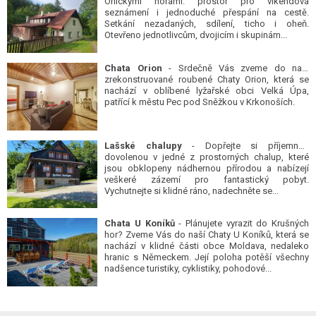
Orlickými horami: prostor pro víkendová
seznámení i jednoduché přespání na cestě.
Setkání nezadaných, sdílení, ticho i oheň.
Otevřeno jednotlivcům, dvojicím i skupinám...
Chata Orion
- Srdečně Vás zveme do naší
zrekonstruované roubené Chaty Orion, která se
nachází v oblíbené lyžařské obci Velká Úpa,
patřící k městu Pec pod Sněžkou v Krkonoších.
Lašské chalupy
- Dopřejte si příjemnou
dovolenou v jedné z prostorných chalup, které
jsou obklopeny nádhernou přírodou a nabízejí
veškeré zázemí pro fantastický pobyt.
Vychutnejte si klidné ráno, nadechněte se...
Chata U Koníků
- Plánujete vyrazit do Krušných
hor? Zveme Vás do naší Chaty U Koníků, která se
nachází v klidné části obce Moldava, nedaleko
hranic s Německem. Její poloha potěší všechny
nadšence turistiky, cyklistiky, pohodové...