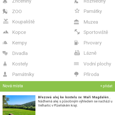
Zříceniny
Rozhledny



Památky
ZOO


Koupaliště
Muzea



Kopce
Sportoviště
Kempy
Pivovary



Lázně
Divadla

Kostely
Vodní plochy


Památníky
Příroda


Nová místa
+ přidat
Březová alej ke kostelu sv. Maří Magdalény
-
Nádherná alej s působivým výhledem se nachází u
Velhartic v Plzeňském kraji.