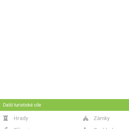
Další turistické cíle
Hrady
Zámky

