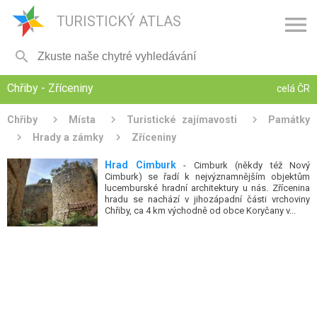

TURISTICKÝ ATLAS

Chřiby - Zříceniny
celá ČR
Chřiby
Místa
Turistické zajímavosti
Památky
Hrady a zámky
Zříceniny
Hrad Cimburk
- Cimburk (někdy též Nový
Cimburk) se řadí k nejvýznamnějším objektům
lucemburské hradní architektury u nás. Zřícenina
hradu se nachází v jihozápadní části vrchoviny
Chřiby, ca 4 km východně od obce Koryčany v...