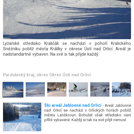
Skiareál Čenkovice spolu s areálem Červená Voda dnes tvoří
zajímavé středisko v Orlických horách. Oba lyžařské areály se
sloučily v jedno centrum lyžování pod Bukovou horou –
Čenkovice najdete na její severozápadní straně, z jižních a
východních směrů k ní směřuje lanovka z Červené Vody. Zdejší...
Pardubický kraj
, okres
Okres Ústí nad Orlicí
Ski areál Jablonné nad Orlicí
- Areál Jablonné
nad Orlicí se nachází v Orlických horách poblíž
města Lanškroun. Bohužel však středisko není
příliš vybavené. Každý si tak na své přijít nemusí.