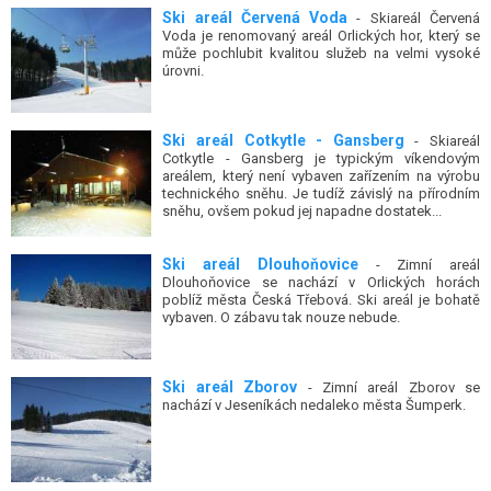
Ski areál Červená Voda
- Skiareál Červená
Voda je renomovaný areál Orlických hor, který se
může pochlubit kvalitou služeb na velmi vysoké
úrovni.
Ski areál Cotkytle - Gansberg
- Skiareál
Cotkytle - Gansberg je typickým víkendovým
areálem, který není vybaven zařízením na výrobu
technického sněhu. Je tudíž závislý na přírodním
sněhu, ovšem pokud jej napadne dostatek...
Ski areál Dlouhoňovice
- Zimní areál
Dlouhoňovice se nachází v Orlických horách
poblíž města Česká Třebová. Ski areál je bohatě
vybaven. O zábavu tak nouze nebude.
Ski areál Zborov
- Zimní areál Zborov se
nachází v Jeseníkách nedaleko města Šumperk.