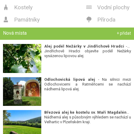
Kostely
Vodní plochy


Památníky
Příroda


Nová místa
+ přidat
Alej podél Nežárky v Jindřichově Hradci
- V
Jindřichově Hradci objevíte podél Nežárky
vysázenou lipovou alej.
Odlochovická lipová alej
- Na silnici mezi
Odlochovicemi a Ratměřicemi se nachází
nádherná lipová alej.
Březová alej ke kostelu sv. Maří Magdalény
-
Nádherná alej s působivým výhledem se nachází u
Velhartic v Plzeňském kraji.