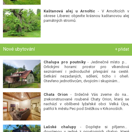
Kaštanová alej u Arnoltic
- V Arnolticích v
okrese Liberec objevíte krásnou kaštanovou alej
památných stromů.
Nové ubytování
+ přidat
Chalupa pro poutníky
- Jedinečné místo pod
Orlickými horami: prostor pro víkendová
seznámení i jednoduché přespání na cestě.
Setkání nezadaných, sdílení, ticho i oheň.
Otevřeno jednotlivcům, dvojicím i skupinám...
Chata Orion
- Srdečně Vás zveme do naší
zrekonstruované roubené Chaty Orion, která se
nachází v oblíbené lyžařské obci Velká Úpa,
patřící k městu Pec pod Sněžkou v Krkonoších.
Lašské chalupy
- Dopřejte si příjemnou
dovolenou v jedné z prostorných chalup, které