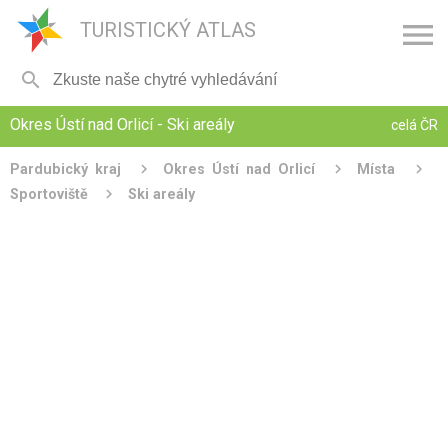

TURISTICKÝ ATLAS

Okres Ústí nad Orlicí - Ski areály
celá ČR
Pardubický kraj
Okres Ústí nad Orlicí
Místa
Sportoviště
Ski areály