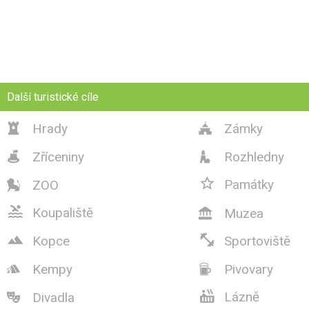
Další turistické cíle
Hrady
Zámky


Zříceniny
Rozhledny



Památky
ZOO


Koupaliště
Muzea



Kopce
Sportoviště
Kempy
Pivovary



Lázně
Divadla
