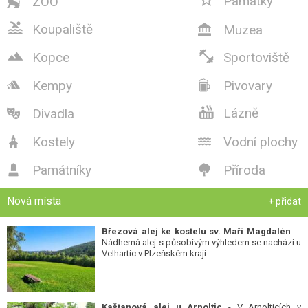
Památky
ZOO


Koupaliště
Muzea



Kopce
Sportoviště
Kempy
Pivovary



Lázně
Divadla

Kostely
Vodní plochy


Památníky
Příroda


Nová místa
+ přidat
Březová alej ke kostelu sv. Maří Magdalény
-
Nádherná alej s působivým výhledem se nachází u
Velhartic v Plzeňském kraji.
Kaštanová alej u Arnoltic
- V Arnolticích v