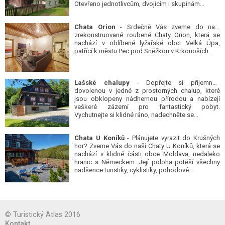
Otevřeno jednotlivcům, dvojicím i skupinám...
Chata Orion
- Srdečně Vás zveme do naší
zrekonstruované roubené Chaty Orion, která se
nachází v oblíbené lyžařské obci Velká Úpa,
patřící k městu Pec pod Sněžkou v Krkonoších.
Lašské chalupy
- Dopřejte si příjemnou
dovolenou v jedné z prostorných chalup, které
jsou obklopeny nádhernou přírodou a nabízejí
veškeré zázemí pro fantastický pobyt.
Vychutnejte si klidné ráno, nadechněte se...
Chata U Koníků
- Plánujete vyrazit do Krušných
hor? Zveme Vás do naší Chaty U Koníků, která se
nachází v klidné části obce Moldava, nedaleko
hranic s Německem. Její poloha potěší všechny
nadšence turistiky, cyklistiky, pohodové...
© Turistický Atlas 2016
Kontakt