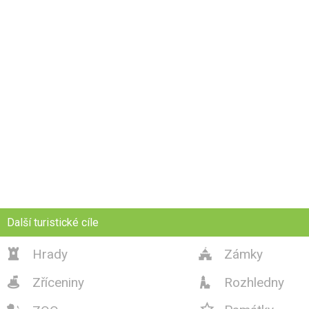
Další turistické cíle
Hrady
Zámky


Zříceniny
Rozhledny


