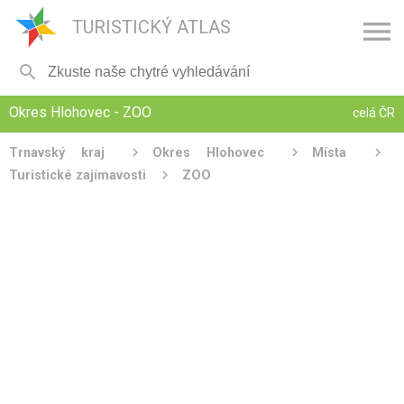

TURISTICKÝ ATLAS

Okres Hlohovec - ZOO
celá ČR
Trnavský kraj
Okres Hlohovec
Místa
Turistické zajímavosti
ZOO