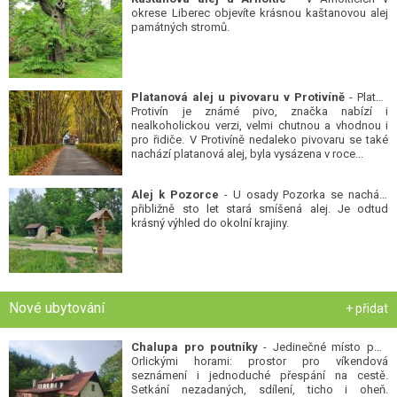
okrese Liberec objevíte krásnou kaštanovou alej
památných stromů.
Platanová alej u pivovaru v Protivíně
- Platan
Protivín je známé pivo, značka nabízí i
nealkoholickou verzi, velmi chutnou a vhodnou i
pro řidiče. V Protivíně nedaleko pivovaru se také
nachází platanová alej, byla vysázena v roce...
Alej k Pozorce
- U osady Pozorka se nachází
přibližně sto let stará smíšená alej. Je odtud
krásný výhled do okolní krajiny.
Nové ubytování
+ přidat
Chalupa pro poutníky
- Jedinečné místo pod
Orlickými horami: prostor pro víkendová
seznámení i jednoduché přespání na cestě.
Setkání nezadaných, sdílení, ticho i oheň.