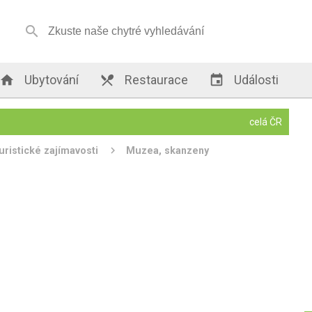


Ubytování

Restaurace

Události
celá ČR
uristické zajímavosti
Muzea, skanzeny