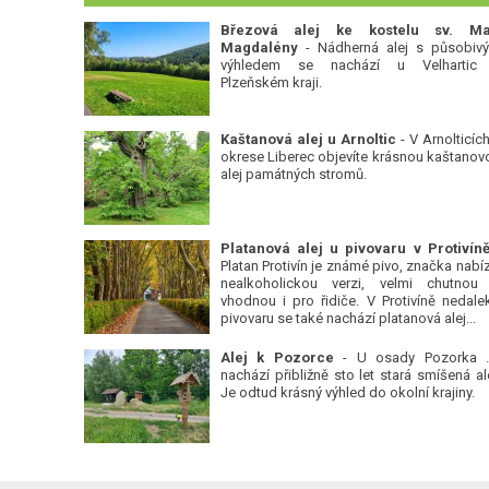
Březová alej ke kostelu sv. Ma
Magdalény
- Nádherná alej s působiv
výhledem se nachází u Velhartic
Plzeňském kraji.
Kaštanová alej u Arnoltic
- V Arnolticích
okrese Liberec objevíte krásnou kaštanov
alej památných stromů.
Platan Protivín je známé pivo, značka nabízí
nealkoholickou verzi, velmi chutnou
vhodnou i pro řidiče. V Protivíně nedale
pivovaru se také nachází platanová alej...
Alej k Pozorce
- U osady Pozorka 
nachází přibližně sto let stará smíšená ale
Je odtud krásný výhled do okolní krajiny.