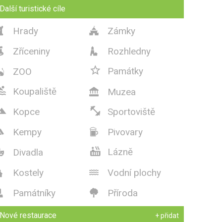
Další turistické cíle
Hrady
Zámky


Zříceniny
Rozhledny



Památky
ZOO


Koupaliště
Muzea



Kopce
Sportoviště
Kempy
Pivovary



Lázně
Divadla

Kostely
Vodní plochy


Památníky
Příroda


Nové restaurace
+ přidat