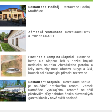
Restaurace Podháj
- Restaurace Podháj -
Modřišice
Zámecká restaurace
- Restaurace Pivovar
a Penzion GRASEL
Hostinec a kemp na Slapnici
- Hostinec a
kemp Na Slapnici leží v hezké krajině
nedaleko soutoku Zbirožského potoka a
řeky Berounky mezi obcemi Skryje a Čilá,
kousek od okouzlující přírodní rezervace...
Restaurant Sequoia
- Restaurace Sequoia
je součástí hotelového resortu Zámek
Ratměřice. Vynikajícímu renomé se těší
především díky nabídce česko-slovenských
gastro klasik v nové svěží podobě.