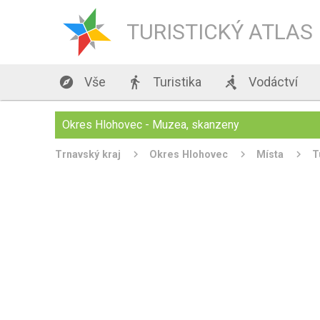
TURISTICKÝ ATLAS

Vše

Turistika

Vodáctví
Okres Hlohovec - Muzea, skanzeny
Trnavský kraj
Okres Hlohovec
Místa
T