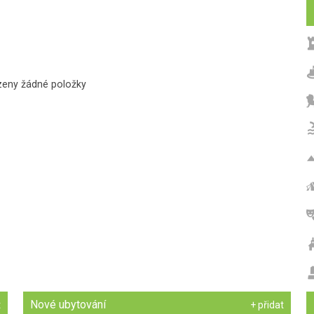
zeny žádné položky
Nové ubytování
t
+ přidat