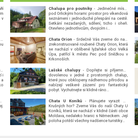
ří
Chalupa pro poutníky
- Jedinečné místo
ým
pod Orlickými horami: prostor pro víkendová
 v
seznámení i jednoduché přespání na cestě.
Setkání nezadaných, sdílení, ticho i oheň.
Otevřeno jednotlivcům, dvojicím i...
 v
Chata Orion
- Srdečně Vás zveme do naší
ou
zrekonstruované roubené Chaty Orion, která
se nachází v oblíbené lyžařské obci Velká
Úpa, patřící k městu Pec pod Sněžkou v
Krkonoších.
Platanová alej u pivovaru v Protivíně
-
Lašské chalupy
- Dopřejte si příjemnou
 i
dovolenou v jedné z prostorných chalup,
 a
které jsou obklopeny nádhernou přírodou a
ko
nabízejí veškeré zázemí pro fantastický
pobyt. Vychutnejte si klidné ráno...
se
Chata U Koníků
- Plánujete vyrazit do
j.
Krušných hor? Zveme Vás do naší Chaty U
Koníků, která se nachází v klidné části obce
Moldava, nedaleko hranic s Německem. Její
poloha potěší všechny nadšence turistiky...