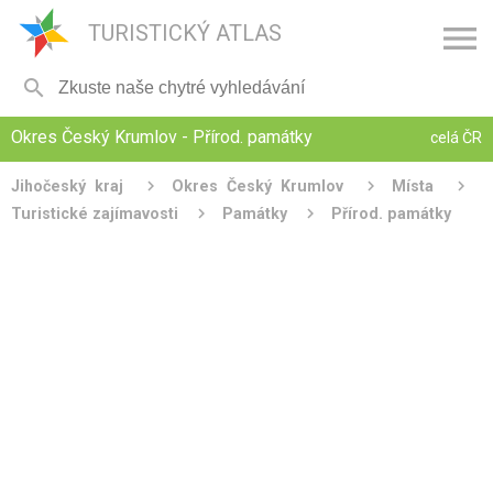

TURISTICKÝ ATLAS

Okres Český Krumlov - Přírod. památky
celá ČR
Jihočeský kraj
Okres Český Krumlov
Místa
Turistické zajímavosti
Památky
Přírod. památky