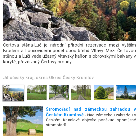
Borová alej ve Chvalšinách u Českého Krumlova není typickou
borovou alejí. Většinu stromů tvoří listnaté stromy, například duby.
Jihočeský kraj
, okres
Okres Český Krumlov
Stromořadí nad zámeckou zahradou v
Českém Krumlově
- Nad zámeckou zahradou v
Českém Krumlově objevíte poněkud opomíjené
stromořadí.