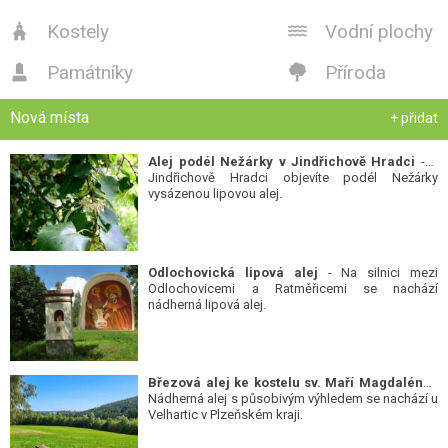
Kostely
Vodní plochy


Památníky
Příroda


Nová místa
+ přidat
Alej podél Nežárky v Jindřichově Hradci
- V
Jindřichově Hradci objevíte podél Nežárky
vysázenou lipovou alej.
Odlochovická lipová alej
- Na silnici mezi
Odlochovicemi a Ratměřicemi se nachází
nádherná lipová alej.
Březová alej ke kostelu sv. Maří Magdalény
-
Nádherná alej s působivým výhledem se nachází u
Velhartic v Plzeňském kraji.