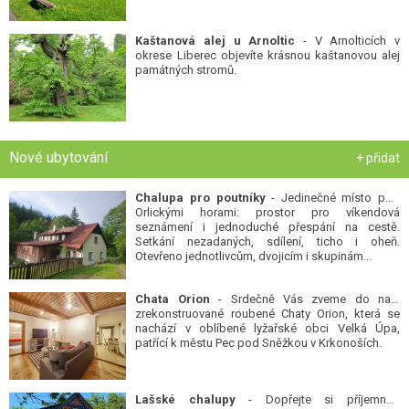
Kaštanová alej u Arnoltic
- V Arnolticích v
okrese Liberec objevíte krásnou kaštanovou alej
památných stromů.
Nové ubytování
+ přidat
Chalupa pro poutníky
- Jedinečné místo pod
Orlickými horami: prostor pro víkendová
seznámení i jednoduché přespání na cestě.
Setkání nezadaných, sdílení, ticho i oheň.
Otevřeno jednotlivcům, dvojicím i skupinám...
Chata Orion
- Srdečně Vás zveme do naší
zrekonstruované roubené Chaty Orion, která se
nachází v oblíbené lyžařské obci Velká Úpa,
patřící k městu Pec pod Sněžkou v Krkonoších.
Lašské chalupy
- Dopřejte si příjemnou