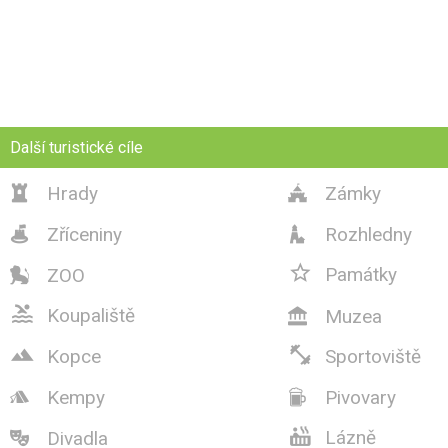
Další turistické cíle
Hrady
Zámky


Zříceniny
Rozhledny



Památky
ZOO


Koupaliště
Muzea



Kopce
Sportoviště
Kempy
Pivovary



Lázně
Divadla
