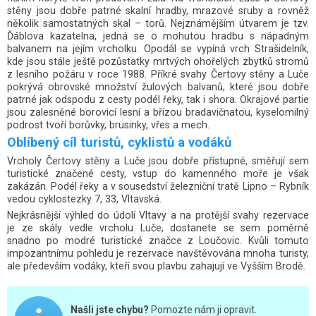
stěny jsou dobře patrné skalní hradby, mrazové sruby a rovněž
několik samostatných skal – torů. Nejznámějším útvarem je tzv.
Ďáblova kazatelna, jedná se o mohutou hradbu s nápadným
balvanem na jejím vrcholku. Opodál se vypíná vrch Strašidelník,
kde jsou stále ještě pozůstatky mrtvých ohořelých zbytků stromů
z lesního požáru v roce 1988. Příkré svahy Čertovy stěny a Luče
pokrývá obrovské množství žulových balvanů, které jsou dobře
patrné jak odspodu z cesty podél řeky, tak i shora. Okrajové partie
jsou zalesněné borovicí lesní a břízou bradavičnatou, kyselomilný
podrost tvoří borůvky, brusinky, vřes a mech.
Oblíbený cíl turistů, cyklistů a vodáků
Vrcholy Čertovy stěny a Luče jsou dobře přístupné, směřují sem
turistické značené cesty, vstup do kamenného moře je však
zakázán. Podél řeky a v sousedství železniční tratě Lipno – Rybník
vedou cyklostezky 7, 33, Vltavská.
Nejkrásnější výhled do údolí Vltavy a na protější svahy rezervace
je ze skály vedle vrcholu Luče, dostanete se sem poměrně
snadno po modré turistické značce z Loučovic. Kvůli tomuto
impozantnímu pohledu je rezervace navštěvována mnoha turisty,
ale především vodáky, kteří svou plavbu zahajují ve Vyšším Brodě.
Našli jste chybu?
Pomozte nám ji opravit.