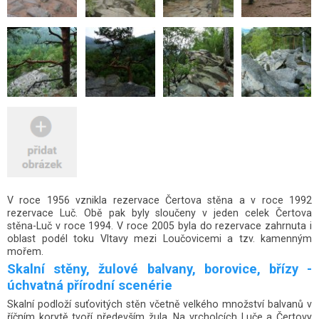
V roce 1956 vznikla rezervace Čertova stěna a v roce 1992
rezervace Luč. Obě pak byly sloučeny v jeden celek Čertova
stěna-Luč v roce 1994. V roce 2005 byla do rezervace zahrnuta i
oblast podél toku Vltavy mezi Loučovicemi a tzv. kamenným
mořem.
Skalní stěny, žulové balvany, borovice, břízy -
úchvatná přírodní scenérie
Skalní podloží suťovitých stěn včetně velkého množství balvanů v
říčním korytě tvoří především žula. Na vrcholcích Luče a Čertovy