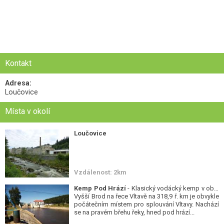
Kontakt
Adresa:
Loučovice
Místa v okolí
Loučovice
Vzdálenost: 2km
Kemp Pod Hrází
- Klasický vodácký kemp v obci
Vyšší Brod na řece Vltavě na 318,9 ř. km je obvykle
počátečním místem pro splouvání Vltavy. Nachází
se na pravém břehu řeky, hned pod hrází...