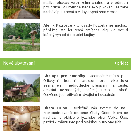
nealkoholickou verzi, velmi chutnou a vhodnou i
pro řidiče. V Protivíně nedaleko pivovaru se také
nachází platanová alej, byla vysázena v roce...
Alej k Pozorce
- U osady Pozorka se nachází
přibližně sto let stará smíšená alej. Je odtud
krásný výhled do okolní krajiny.
Nové ubytování
+ přidat
Chalupa pro poutníky
- Jedinečné místo pod
Orlickými horami: prostor pro víkendová
seznámení i jednoduché přespání na cestě.
Setkání nezadaných, sdílení, ticho i oheň.
Otevřeno jednotlivcům, dvojicím i skupinám...
Chata Orion
- Srdečně Vás zveme do naší
zrekonstruované roubené Chaty Orion, která se
nachází v oblíbené lyžařské obci Velká Úpa,
patřící k městu Pec pod Sněžkou v Krkonoších.