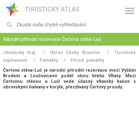

TURISTICKÝ ATLAS

Národní přírodní rezervace Čertova stěna-Luč
Jihočeský kraj
Okres Český Krumlov
Turistické
zajímavosti
Památky
Přírod. památky
Čertova stěna-Luč je národní přírodní rezervace mezi Vyšším
Brodem a Loučovicemi podél obou břehů Vltavy. Mezi
Čertovou stěnou a Lučí vede úžasný vltavský kaňon s
obrovskými balvany v korytě, přezdívaný Čertovy proudy.