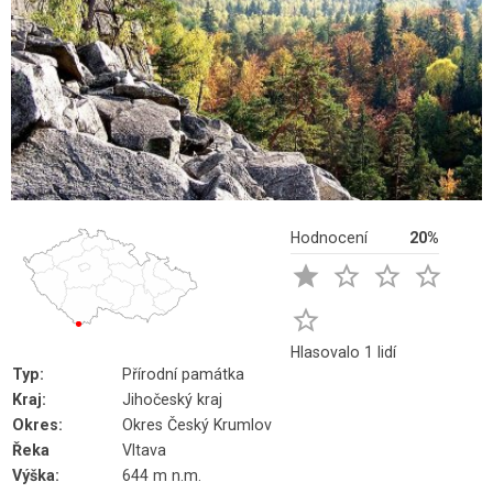
Hodnocení
20%





Hlasovalo 1 lidí
Typ:
Přírodní památka
Kraj:
Jihočeský kraj
Okres:
Okres Český Krumlov
Řeka
Vltava
Výška:
644 m n.m.