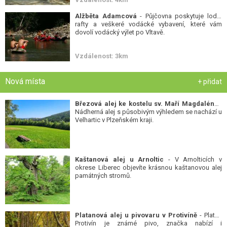
Alžběta Adamcová
- Půjčovna poskytuje lodě,
rafty a veškeré vodácké vybavení, které vám
dovolí vodácký výlet po Vltavě.
Vzdálenost: 3km
Nová místa
+ přidat
Březová alej ke kostelu sv. Maří Magdalény
-
Nádherná alej s působivým výhledem se nachází u
Velhartic v Plzeňském kraji.
Kaštanová alej u Arnoltic
- V Arnolticích v
okrese Liberec objevíte krásnou kaštanovou alej
památných stromů.
Platanová alej u pivovaru v Protivíně
- Platan
Protivín je známé pivo, značka nabízí i