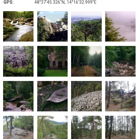
GPS:
48°37'45.326"N, 14°16'32.999"E