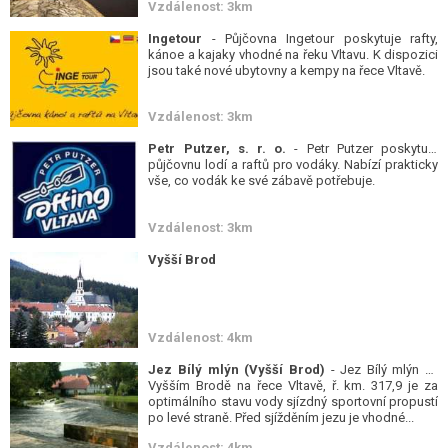
Vzdálenost: 3km
Ingetour
- Půjčovna Ingetour poskytuje rafty,
kánoe a kajaky vhodné na řeku Vltavu. K dispozici
jsou také nové ubytovny a kempy na řece Vltavě.
Vzdálenost: 3km
Petr Putzer, s. r. o.
- Petr Putzer poskytuje
půjčovnu lodí a raftů pro vodáky. Nabízí prakticky
vše, co vodák ke své zábavě potřebuje.
Vzdálenost: 3km
Vyšší Brod
Vzdálenost: 4km
Jez Bílý mlýn (Vyšší Brod)
- Jez Bílý mlýn ve
Vyšším Brodě na řece Vltavě, ř. km. 317,9 je za
optimálního stavu vody sjízdný sportovní propustí
po levé straně. Před sjížděním jezu je vhodné...
Vzdálenost: 4km