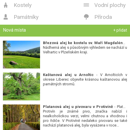
Kostely
Vodní plochy


Památníky
Příroda


Nová místa
+ přidat
Březová alej ke kostelu sv. Maří Magdalény
-
Nádherná alej s působivým výhledem se nachází u
Velhartic v Plzeňském kraji.
Kaštanová alej u Arnoltic
- V Arnolticích v
okrese Liberec objevíte krásnou kaštanovou alej
památných stromů.
Platanová alej u pivovaru v Protivíně
- Platan
Protivín je známé pivo, značka nabízí i
nealkoholickou verzi, velmi chutnou a vhodnou i
pro řidiče. V Protivíně nedaleko pivovaru se také
nachází platanová alej, byla vysázena v roce...