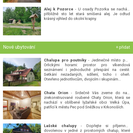
Alej k Pozorce
- U osady Pozorka se nachází
přibližně sto let stará smíšená alej. Je odtud
krásný výhled do okolní krajiny.
Nové ubytování
+ přidat
Chalupa pro poutníky
- Jedinečné místo pod
Orlickými horami: prostor pro víkendová
seznámení i jednoduché přespání na cestě.
Setkání nezadaných, sdílení, ticho i oheň.
Otevřeno jednotlivcům, dvojicím i skupinám...
Chata Orion
- Srdečně Vás zveme do naší
zrekonstruované roubené Chaty Orion, která se
nachází v oblíbené lyžařské obci Velká Úpa,
patřící k městu Pec pod Sněžkou v Krkonoších.
Lašské chalupy
- Dopřejte si příjemnou
dovolenou v jedné z prostorných chalup, které