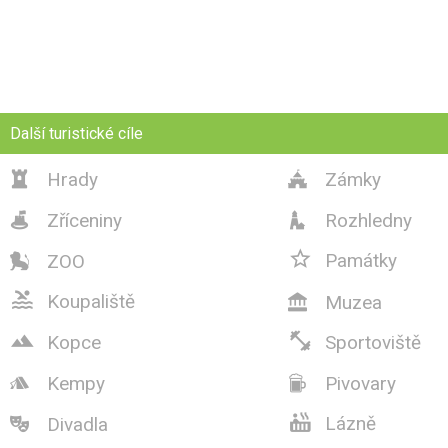
Další turistické cíle
Hrady
Zámky


Zříceniny
Rozhledny



Památky
ZOO


Koupaliště
Muzea



Kopce
Sportoviště
Kempy
Pivovary



Lázně
Divadla
