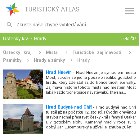

TURISTICKÝ ATLAS

Ústecký kraj - Hrady
celá ČR
Ústecký kraj
Místa
Turistické zajímavosti
Památky
Hrady a zámky
Hrady
Hrad Hněvín
- Hrad Hněvín je symbolem města
Most, ačkoliv se jedná pouze o repliku gotického
hradu, který zde stál až do konce třicetileté války.
Zajímavá historie tohoto místa nad městem Most
láká každoročně tisíce návštěvníků, kteří na...
Hrad Budyně nad Ohří
- Hrad Budyně nad Ohří
tu stál již na počátku 12. století. Původní dřevěnou
stavbu nechal přestavět český král Přemysl Otakar
I. v gotickém slohu. Kamenný hrad v roce 1316
dobyl Jan Lucemburský a užíval jej zhruba 20 let...