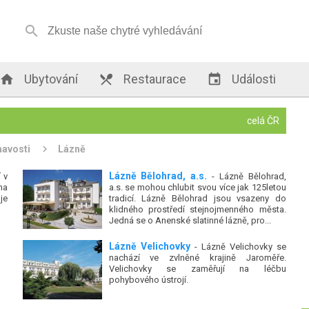


Ubytování

Restaurace

Události
celá ČR
mavosti
Lázně
Lázně Bělohrad, a.s.
 v
- Lázně Bělohrad,
na
a.s. se mohou chlubit svou více jak 125letou
je
tradicí. Lázně Bělohrad jsou vsazeny do
klidného prostředí stejnojmenného města.
Jedná se o Anenské slatinné lázně, pro...
Lázně Velichovky
- Lázně Velichovky se
nachází ve zvlněné krajině Jaroměře.
Velichovky se zaměřují na léčbu
pohybového ústrojí.