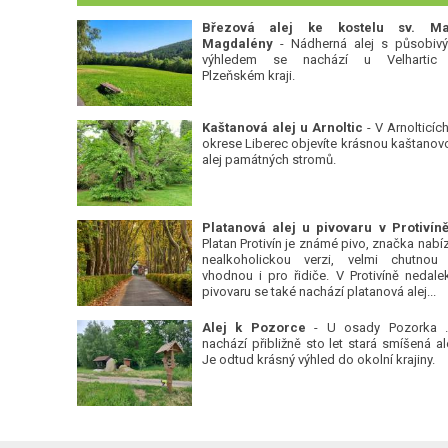
Březová alej ke kostelu sv. Ma
Magdalény
- Nádherná alej s působiv
výhledem se nachází u Velhartic
Plzeňském kraji.
Kaštanová alej u Arnoltic
- V Arnolticích
okrese Liberec objevíte krásnou kaštanov
alej památných stromů.
Platan Protivín je známé pivo, značka nabízí
nealkoholickou verzi, velmi chutnou
vhodnou i pro řidiče. V Protivíně nedale
pivovaru se také nachází platanová alej...
Alej k Pozorce
- U osady Pozorka 
nachází přibližně sto let stará smíšená ale
Je odtud krásný výhled do okolní krajiny.