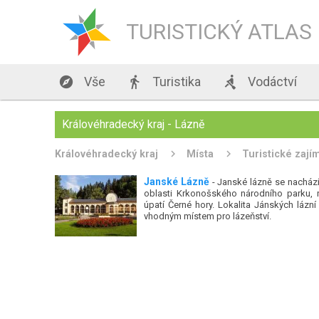
TURISTICKÝ ATLAS

Vše

Turistika

Vodáctví
Královéhradecký kraj - Lázně
Královéhradecký kraj
Místa
Turistické zají
Janské Lázně
- Janské lázně se nachází
oblasti Krkonošského národního parku, 
úpatí Černé hory. Lokalita Jánských lázní 
vhodným místem pro lázeňství.