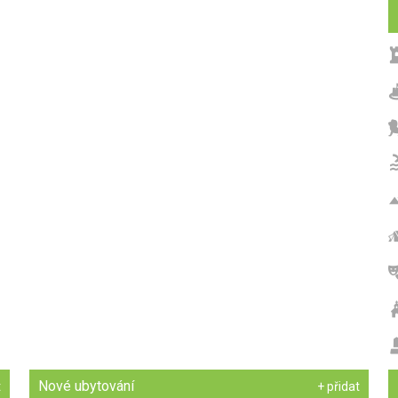
Nové ubytování
t
+ přidat