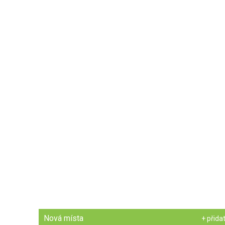
Nová místa
+ přida