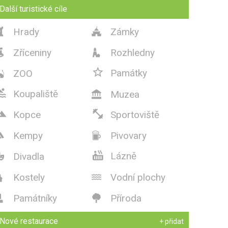
Další turistické cíle
Hrady
Zámky


Zříceniny
Rozhledny



Památky
ZOO


Koupaliště
Muzea



Kopce
Sportoviště
Kempy
Pivovary



Lázně
Divadla

Kostely
Vodní plochy


Památníky
Příroda


Nové restaurace
+ přidat