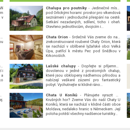
ří
Chalupa pro poutníky
- Jedinečné místo
ým
pod Orlickými horami: prostor pro víkendová
 v
seznámení i jednoduché přespání na cestě.
Setkání nezadaných, sdílení, ticho i oheň.
Otevřeno jednotlivcům, dvojicím i...
 v
Chata Orion
- Srdečně Vás zveme do naší
ou
zrekonstruované roubené Chaty Orion, která
se nachází v oblíbené lyžařské obci Velká
Úpa, patřící k městu Pec pod Sněžkou v
Krkonoších.
Platanová alej u pivovaru v Protivíně
-
Lašské chalupy
- Dopřejte si příjemnou
 i
dovolenou v jedné z prostorných chalup,
 a
které jsou obklopeny nádhernou přírodou a
ko
nabízejí veškeré zázemí pro fantastický
pobyt. Vychutnejte si klidné ráno...
se
Chata U Koníků
- Plánujete vyrazit do
j.
Krušných hor? Zveme Vás do naší Chaty U
Koníků, která se nachází v klidné části obce
Moldava, nedaleko hranic s Německem. Její
poloha potěší všechny nadšence turistiky...