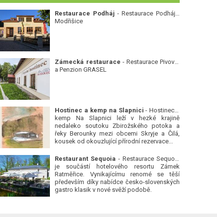
Restaurace Podháj
- Restaurace Podháj -
Modřišice
Zámecká restaurace
- Restaurace Pivovar
a Penzion GRASEL
Hostinec a kemp na Slapnici
- Hostinec a
kemp Na Slapnici leží v hezké krajině
nedaleko soutoku Zbirožského potoka a
řeky Berounky mezi obcemi Skryje a Čilá,
kousek od okouzlující přírodní rezervace...
Restaurant Sequoia
- Restaurace Sequoia
je součástí hotelového resortu Zámek
Ratměřice. Vynikajícímu renomé se těší
především díky nabídce česko-slovenských
gastro klasik v nové svěží podobě.