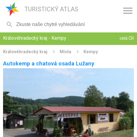

TURISTICKÝ ATLAS

Královéhradecký kraj - Kempy
celá ČR
Královéhradecký kraj
Místa
Kempy
Autokemp a chatová osada Lužany