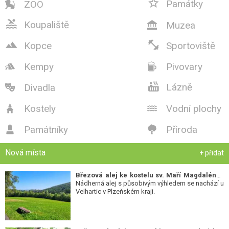

Památky
ZOO


Koupaliště
Muzea



Kopce
Sportoviště
Kempy
Pivovary



Lázně
Divadla

Kostely
Vodní plochy


Památníky
Příroda


Nová místa
+ přidat
Březová alej ke kostelu sv. Maří Magdalény
-
Nádherná alej s působivým výhledem se nachází u
Velhartic v Plzeňském kraji.