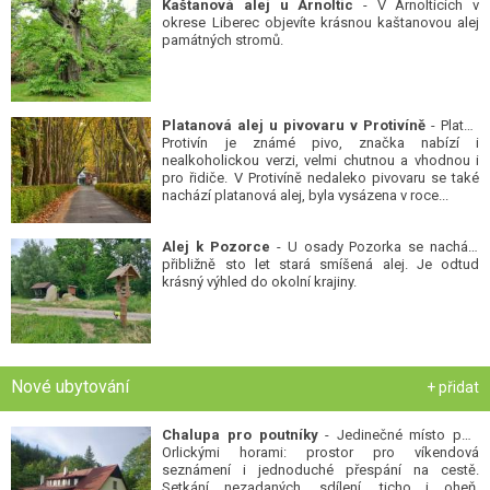
Kaštanová alej u Arnoltic
- V Arnolticích v
okrese Liberec objevíte krásnou kaštanovou alej
památných stromů.
Platanová alej u pivovaru v Protivíně
- Platan
Protivín je známé pivo, značka nabízí i
nealkoholickou verzi, velmi chutnou a vhodnou i
pro řidiče. V Protivíně nedaleko pivovaru se také
nachází platanová alej, byla vysázena v roce...
Alej k Pozorce
- U osady Pozorka se nachází
přibližně sto let stará smíšená alej. Je odtud
krásný výhled do okolní krajiny.
Nové ubytování
+ přidat
Chalupa pro poutníky
- Jedinečné místo pod
Orlickými horami: prostor pro víkendová
seznámení i jednoduché přespání na cestě.
Setkání nezadaných, sdílení, ticho i oheň.