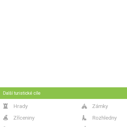
Další turistické cíle
Hrady
Zámky


Zříceniny
Rozhledny

