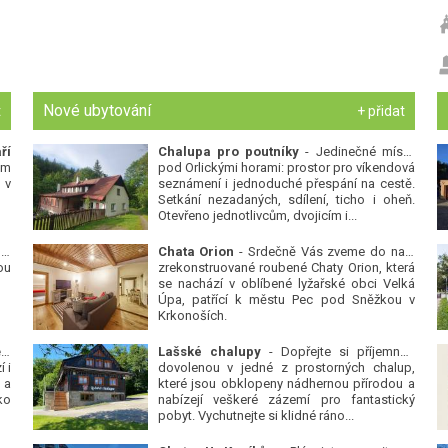
Nové ubytování
t
+ přidat
ří
Chalupa pro poutníky
- Jedinečné místo
ým
pod Orlickými horami: prostor pro víkendová
 v
seznámení i jednoduché přespání na cestě.
Setkání nezadaných, sdílení, ticho i oheň.
Otevřeno jednotlivcům, dvojicím i...
 v
Chata Orion
- Srdečně Vás zveme do naší
ou
zrekonstruované roubené Chaty Orion, která
se nachází v oblíbené lyžařské obci Velká
Úpa, patřící k městu Pec pod Sněžkou v
Krkonoších.
Platanová alej u pivovaru v Protivíně
-
Lašské chalupy
- Dopřejte si příjemnou
 i
dovolenou v jedné z prostorných chalup,
 a
které jsou obklopeny nádhernou přírodou a
ko
nabízejí veškeré zázemí pro fantastický
pobyt. Vychutnejte si klidné ráno...