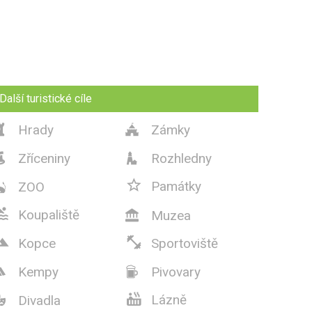
Další turistické cíle
Hrady
Zámky


Zříceniny
Rozhledny



Památky
ZOO


Koupaliště
Muzea



Kopce
Sportoviště
Kempy
Pivovary



Lázně
Divadla
