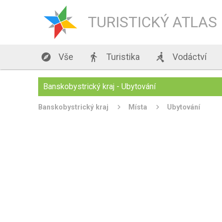
TURISTICKÝ ATLAS

Vše

Turistika

Vodáctví
Banskobystrický kraj - Ubytování
Banskobystrický kraj
Místa
Ubytování