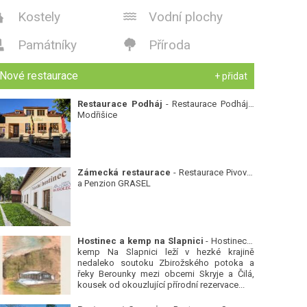
Kostely
Vodní plochy


Památníky
Příroda


Nové restaurace
+ přidat
Restaurace Podháj
- Restaurace Podháj -
Modřišice
Zámecká restaurace
- Restaurace Pivovar
a Penzion GRASEL
Hostinec a kemp na Slapnici
- Hostinec a
kemp Na Slapnici leží v hezké krajině
nedaleko soutoku Zbirožského potoka a
řeky Berounky mezi obcemi Skryje a Čilá,
kousek od okouzlující přírodní rezervace...