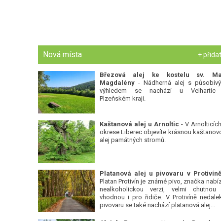
Nová místa
+ přida
Březová alej ke kostelu sv. Ma
Magdalény
- Nádherná alej s působiv
výhledem se nachází u Velhartic
Plzeňském kraji.
Kaštanová alej u Arnoltic
- V Arnolticích
okrese Liberec objevíte krásnou kaštanov
alej památných stromů.
Platan Protivín je známé pivo, značka nabízí
nealkoholickou verzi, velmi chutnou
vhodnou i pro řidiče. V Protivíně nedale
pivovaru se také nachází platanová alej...