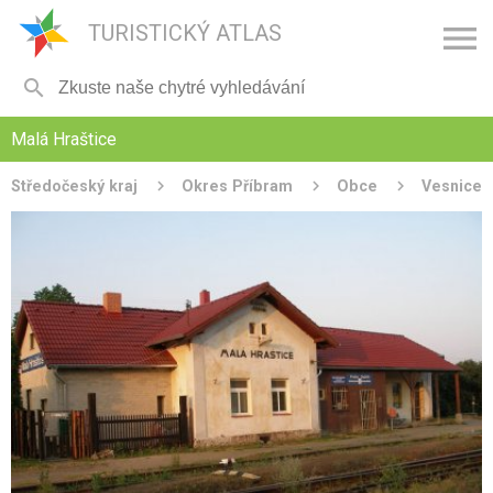

TURISTICKÝ ATLAS

Malá Hraštice
Středočeský kraj
Okres Příbram
Obce
Vesnice