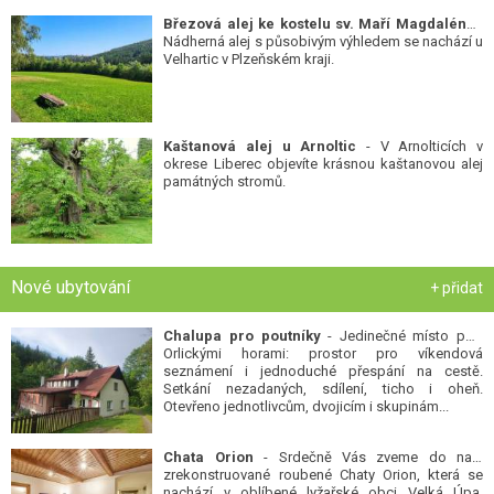
Březová alej ke kostelu sv. Maří Magdalény
-
Nádherná alej s působivým výhledem se nachází u
Velhartic v Plzeňském kraji.
Kaštanová alej u Arnoltic
- V Arnolticích v
okrese Liberec objevíte krásnou kaštanovou alej
památných stromů.
Nové ubytování
+ přidat
Chalupa pro poutníky
- Jedinečné místo pod
Orlickými horami: prostor pro víkendová
seznámení i jednoduché přespání na cestě.
Setkání nezadaných, sdílení, ticho i oheň.
Otevřeno jednotlivcům, dvojicím i skupinám...
Chata Orion
- Srdečně Vás zveme do naší
zrekonstruované roubené Chaty Orion, která se
nachází v oblíbené lyžařské obci Velká Úpa,