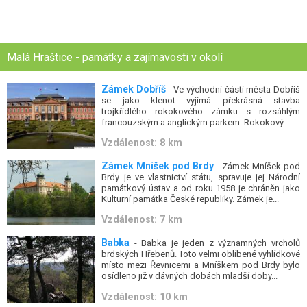
Malá Hraštice - památky a zajímavosti v okolí
Zámek Dobříš
- Ve východní části města Dobříš
se jako klenot vyjímá překrásná stavba
trojkřídlého rokokového zámku s rozsáhlým
francouzským a anglickým parkem. Rokokový...
Vzdálenost: 8 km
Zámek Mníšek pod Brdy
- Zámek Mníšek pod
Brdy je ve vlastnictví státu, spravuje jej Národní
památkový ústav a od roku 1958 je chráněn jako
Kulturní památka České republiky. Zámek je...
Vzdálenost: 7 km
Babka
- Babka je jeden z významných vrcholů
brdských Hřebenů. Toto velmi oblíbené vyhlídkové
místo mezi Řevnicemi a Mníškem pod Brdy bylo
osídleno již v dávných dobách mladší doby...
Vzdálenost: 10 km