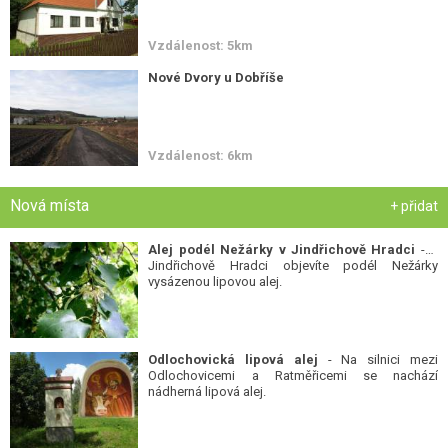
Vzdálenost: 5km
Nové Dvory u Dobříše
Vzdálenost: 6km
Nová místa
+ přidat
Alej podél Nežárky v Jindřichově Hradci
- V
Jindřichově Hradci objevíte podél Nežárky
vysázenou lipovou alej.
Odlochovická lipová alej
- Na silnici mezi
Odlochovicemi a Ratměřicemi se nachází
nádherná lipová alej.