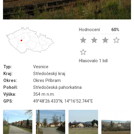
Hodnocení
60%





Hlasovalo 1 lidí
Typ:
Vesnice
Kraj:
Středočeský kraj
Okres:
Okres Příbram
Pohoří:
Středočeská pahorkatina
Výška:
354 m n.m.
GPS:
49°48'26.433"N, 14°16'52.744"E