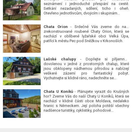
seznámení i jednoduché přespání na cestě.
Setkání nezadaných, sdílení, ticho i oheň.
Otevřeno jednotlivcům, dvojicím i skupinám...
Chata Orion
- Srdečně Vás zveme do naší
zrekonstruované roubené Chaty Orion, která se
nachází v oblíbené lyžařské obci Velká Úpa,
patřící k městu Pec pod Sněžkou v Krkonoších.
Lašské chalupy
- Dopřejte si příjemnou
dovolenou v jedné z prostorných chalup, které
jsou obklopeny nádhernou přírodou a nabízejí
veškeré zázemí pro fantastický pobyt.
Vychutnejte si klidné ráno, nadechněte se...
Chata U Koníků
- Plánujete vyrazit do Krušných
hor? Zveme Vás do naší Chaty U Koníků, která se
nachází v klidné části obce Moldava, nedaleko
hranic s Německem. Její poloha potěší všechny
nadšence turistiky, cyklistiky, pohodové...