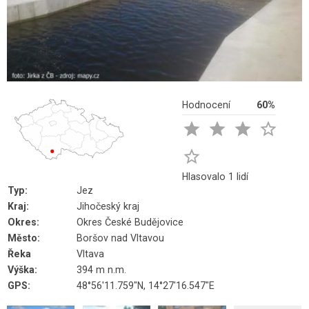
Hodnocení
60%





Hlasovalo 1 lidí
Typ:
Jez
Kraj:
Jihočeský kraj
Okres:
Okres České Budějovice
Město:
Boršov nad Vltavou
Řeka
Vltava
Výška:
394 m n.m.
GPS:
48°56'11.759"N, 14°27'16.547"E