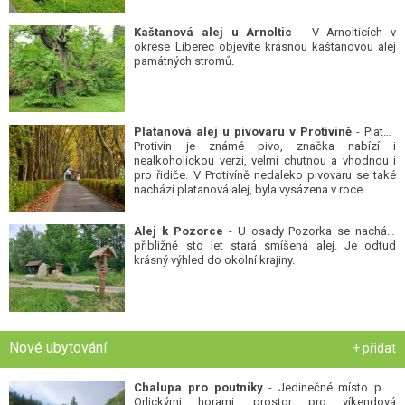
Kaštanová alej u Arnoltic
- V Arnolticích v
okrese Liberec objevíte krásnou kaštanovou alej
památných stromů.
Platanová alej u pivovaru v Protivíně
- Platan
Protivín je známé pivo, značka nabízí i
nealkoholickou verzi, velmi chutnou a vhodnou i
pro řidiče. V Protivíně nedaleko pivovaru se také
nachází platanová alej, byla vysázena v roce...
Alej k Pozorce
- U osady Pozorka se nachází
přibližně sto let stará smíšená alej. Je odtud
krásný výhled do okolní krajiny.
Nové ubytování
+ přidat
Chalupa pro poutníky
- Jedinečné místo pod
Orlickými horami: prostor pro víkendová