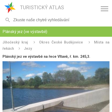

TURISTICKÝ ATLAS

Plánský jez (ve výstavbě)
Jihočeský kraj
Okres České Budějovice
Místa na
řekách
Jezy
Plánský jez ve výstavbě na řece Vltavě, ř. km. 245,3.