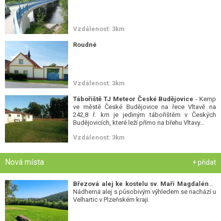
Vzdálenost: 3km
Roudné
Vzdálenost: 3km
Tábořiště TJ Meteor České Budějovice
- Kemp
ve městě České Budějovice na řece Vltavě na
242,8 ř. km je jediným tábořištěm v Českých
Budějovicích, které leží přímo na břehu Vltavy...
Vzdálenost: 3km
Nová místa
+ přidat
Březová alej ke kostelu sv. Maří Magdalény
-
Nádherná alej s působivým výhledem se nachází u
Velhartic v Plzeňském kraji.