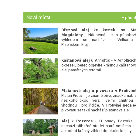
Nová místa
+ přida
Březová alej ke kostelu sv. Ma
Magdalény
- Nádherná alej s působiv
výhledem se nachází u Velhartic
Plzeňském kraji.
Kaštanová alej u Arnoltic
- V Arnolticích
okrese Liberec objevíte krásnou kaštanov
alej památných stromů.
Platan Protivín je známé pivo, značka nabízí
nealkoholickou verzi, velmi chutnou
vhodnou i pro řidiče. V Protivíně nedale
pivovaru se také nachází platanová alej...
Alej k Pozorce
- U osady Pozorka 
nachází přibližně sto let stará smíšená ale
Je odtud krásný výhled do okolní krajiny.