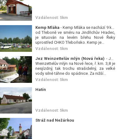
Vzdálenost: 5km
Kemp Mláka
- Kemp Mláka se nachází 9 km
od Třeboně ve směru na Jindřichův Hradec,
je situován na levém břehu Nové Řeky
uprostřed CHKO Třeboňsko. Kemp je...
Vzdálenost: 5km
Jez Weinzettelův mlýn (Nová řeka)
- Jez
Weinzettelův mlýn na Nové řece, ř. km. 3,8 je
nesjízdný, tak trochu strašidelný, za velké
vody silně táhne do spádnice. Za nižší...
Vzdálenost: 5km
Hatín
Vzdálenost: 5km
Stráž nad Nežárkou