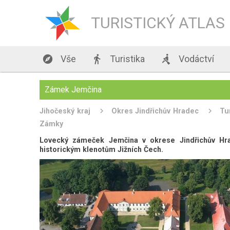
TURISTICKÝ ATLAS

Vše

Turistika

Vodáctví
Zámek Jemčina
Jihočeský kraj
Okres Jindřichův Hradec
Tu
Zámky
Lovecký zámeček Jemčina v okrese Jindřichův Hr
historickým klenotům Jižních Čech.