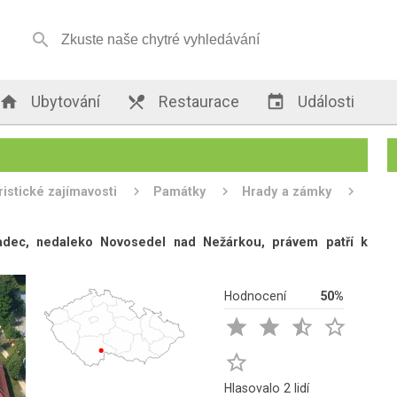


Ubytování

Restaurace

Události
ristické zajímavosti
Památky
Hrady a zámky
adec, nedaleko Novosedel nad Nežárkou, právem patří k
Hodnocení
50%





Hlasovalo 2 lidí