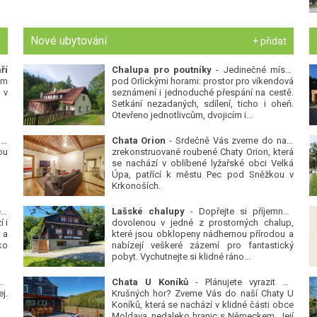
Nové ubytování
t
+ přidat
ří
Chalupa pro poutníky
- Jedinečné místo
ým
pod Orlickými horami: prostor pro víkendová
 v
seznámení i jednoduché přespání na cestě.
Setkání nezadaných, sdílení, ticho i oheň.
Otevřeno jednotlivcům, dvojicím i...
 v
Chata Orion
- Srdečně Vás zveme do naší
ou
zrekonstruované roubené Chaty Orion, která
se nachází v oblíbené lyžařské obci Velká
Úpa, patřící k městu Pec pod Sněžkou v
Krkonoších.
Platanová alej u pivovaru v Protivíně
-
Lašské chalupy
- Dopřejte si příjemnou
 i
dovolenou v jedné z prostorných chalup,
 a
které jsou obklopeny nádhernou přírodou a
ko
nabízejí veškeré zázemí pro fantastický
pobyt. Vychutnejte si klidné ráno...
se
Chata U Koníků
- Plánujete vyrazit do
j.
Krušných hor? Zveme Vás do naší Chaty U
Koníků, která se nachází v klidné části obce
Moldava, nedaleko hranic s Německem. Její