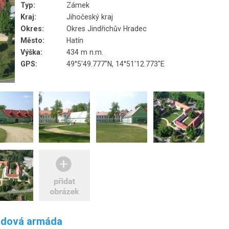
Typ:
Zámek
Kraj:
Jihočeský kraj
Okres:
Okres Jindřichův Hradec
Město:
Hatín
Výška:
434 m n.m.
GPS:
49°5'49.777"N, 14°51'12.773"E
lidová armáda