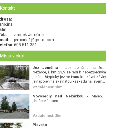
Kontakt
dresa:
emčina 1
atín
eb:
Zámek Jemčina
mail:
jemcina1@gmail.com
elefon:
608 511 381
Místa v okolí
Jez Jemčina
- Jez Jemčina na řece
Nežárce, ř. km. 23,9 se řadí k nebezpečným
jezům. Atypický jez ve tvaru konkávní křivky
je napojen na skalnatou kaskádu na levém...
Vzdálenost: 1km
Novosedly nad Nežárkou
- Malebná
jihočeská obec.
Vzdálenost: 3km
Plavsko