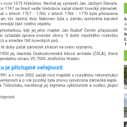
v roce 1673 hřebčinec. Nechal jej vystavět Jan Jáchym Slavata.
oce 1747 se hned vedle hřebčince začal stavět lovecký zámeček.
 v letech 1757 - 1760, v letech 1766 - 1770 byla přistavena
stran, tzv. čestný dvůr. Nakonec byla u zámku vystavěna barokní
A
ennější část celého objektu.
J
H
estavbou, kdy jej jeho majitel Jan Rudolf Černín přizpůsobil
W
si vyžádala úprava lovecké obory. V době největšího rozkvětu
E
bců a smečka 160 loveckých psů.
T
od té doby začal zámeček ztrácet na svém významu.
1950 jej vlastnila Československá lidová armáda (ČSLA), která
ojenského útvaru VÚ 7500 Jindřichův Hradec.
 je přístupné veřejnosti
991 a v roce 2002 začali noví majitelé s rozsáhlou rekonstrukcí
veřejnosti a o rok později byla znovu vysvěcena zámecká kaple.
řeboňsku, navštěvují jej zejména cykloturisté a vodáci, plující
řejnosti.