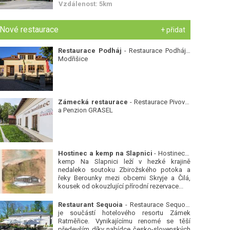
Vzdálenost: 5km
Nové restaurace
+ přidat
Restaurace Podháj
- Restaurace Podháj -
Modřišice
Zámecká restaurace
- Restaurace Pivovar
a Penzion GRASEL
Hostinec a kemp na Slapnici
- Hostinec a
kemp Na Slapnici leží v hezké krajině
nedaleko soutoku Zbirožského potoka a
řeky Berounky mezi obcemi Skryje a Čilá,
kousek od okouzlující přírodní rezervace...
Restaurant Sequoia
- Restaurace Sequoia
je součástí hotelového resortu Zámek
Ratměřice. Vynikajícímu renomé se těší
především díky nabídce česko-slovenských