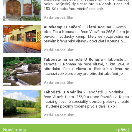
pokoj. Mlýnský špejchar pro 24 osob. Cena od
150,-Kč osoba/noc včetně snídaně.
Vzdálenost: 3km
Autokemp U Kučerů - Zlatá Koruna
- Kemp v
obci Zlatá Koruna na řece Vltavě na 268,6 ř. km je
původní vodácký kemp, který se rozprostírá na
pravém břehu řeky Vltavy v obci Zlatá Koruna. V...
Vzdálenost: 3km
Tábořiště na samotě U Rohana
- Tábořiště na
samotě U Rohana na řece Vltavě, ř. km. 264. V
přírodním Parku Vltava u Blanského lesa se
nachází velké prostory pro přírodní táboření, je...
Vzdálenost: 3km
Tábořiště U Vodníka
- Tábořiště U Vodníka na
řece Vltavě, ř. km. 256,0 u obce Pozděraz. Kemp
nabízí grilované speciality, domácí polévky a teplé
i studené pokrmy, točené pivo a další alko i...
Vzdálenost: 3km
Nová místa
+ přidat