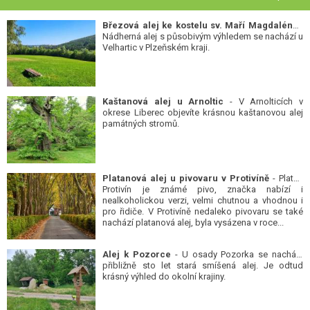
Březová alej ke kostelu sv. Maří Magdalény
-
Nádherná alej s působivým výhledem se nachází u
Velhartic v Plzeňském kraji.
Kaštanová alej u Arnoltic
- V Arnolticích v
okrese Liberec objevíte krásnou kaštanovou alej
památných stromů.
Platanová alej u pivovaru v Protivíně
- Platan
Protivín je známé pivo, značka nabízí i
nealkoholickou verzi, velmi chutnou a vhodnou i
pro řidiče. V Protivíně nedaleko pivovaru se také
nachází platanová alej, byla vysázena v roce...
Alej k Pozorce
- U osady Pozorka se nachází
přibližně sto let stará smíšená alej. Je odtud
krásný výhled do okolní krajiny.