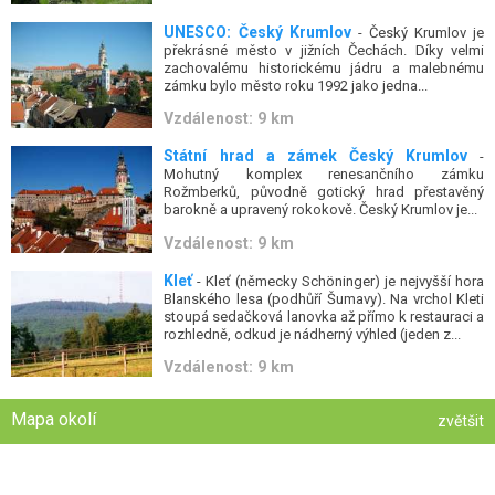
UNESCO: Český Krumlov
- Český Krumlov je
překrásné město v jižních Čechách. Díky velmi
zachovalému historickému jádru a malebnému
zámku bylo město roku 1992 jako jedna...
Vzdálenost: 9 km
Státní hrad a zámek Český Krumlov
-
Mohutný komplex renesančního zámku
Rožmberků, původně gotický hrad přestavěný
barokně a upravený rokokově. Český Krumlov je...
Vzdálenost: 9 km
Kleť
- Kleť (německy Schöninger) je nejvyšší hora
Blanského lesa (podhůří Šumavy). Na vrchol Kleti
stoupá sedačková lanovka až přímo k restauraci a
rozhledně, odkud je nádherný výhled (jeden z...
Vzdálenost: 9 km
Mapa okolí
zvětšit