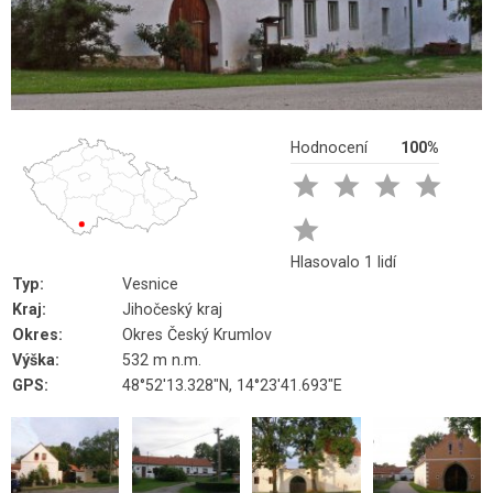
Hodnocení
100%





Hlasovalo 1 lidí
Typ:
Vesnice
Kraj:
Jihočeský kraj
Okres:
Okres Český Krumlov
Výška:
532 m n.m.
GPS:
48°52'13.328"N, 14°23'41.693"E