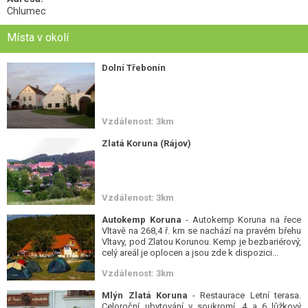
Chlumec
Místa v okolí
Dolní Třebonín
Vzdálenost: 3km
Zlatá Koruna (Rájov)
Vzdálenost: 3km
Autokemp Koruna
- Autokemp Koruna na řece
Vltavě na 268,4 ř. km se nachází na pravém břehu
Vltavy, pod Zlatou Korunou. Kemp je bezbariérový,
celý areál je oplocen a jsou zde k dispozici...
Vzdálenost: 3km
Mlýn Zlatá Koruna
- Restaurace Letní terasa.
Celoroční ubytování v soukromí. 4 a 6 lůžkový