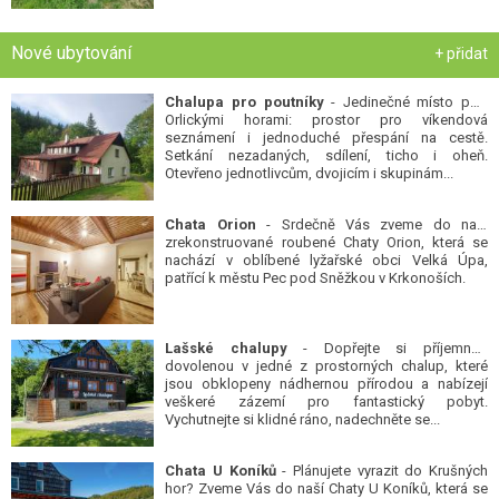
Nové ubytování
+ přidat
Chalupa pro poutníky
- Jedinečné místo pod
Orlickými horami: prostor pro víkendová
seznámení i jednoduché přespání na cestě.
Setkání nezadaných, sdílení, ticho i oheň.
Otevřeno jednotlivcům, dvojicím i skupinám...
Chata Orion
- Srdečně Vás zveme do naší
zrekonstruované roubené Chaty Orion, která se
nachází v oblíbené lyžařské obci Velká Úpa,
patřící k městu Pec pod Sněžkou v Krkonoších.
Lašské chalupy
- Dopřejte si příjemnou
dovolenou v jedné z prostorných chalup, které
jsou obklopeny nádhernou přírodou a nabízejí
veškeré zázemí pro fantastický pobyt.
Vychutnejte si klidné ráno, nadechněte se...
Chata U Koníků
- Plánujete vyrazit do Krušných
hor? Zveme Vás do naší Chaty U Koníků, která se