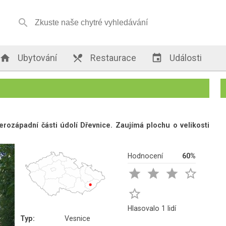


Ubytování

Restaurace

Události
erozápadní části údolí Dřevnice. Zaujímá plochu o velikosti
Hodnocení
60%





Hlasovalo 1 lidí
Typ:
Vesnice