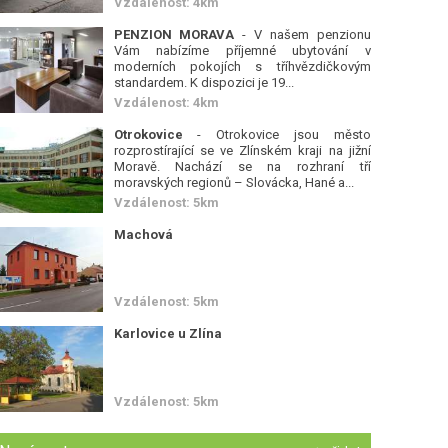
Vzdálenost: 4km
PENZION MORAVA
- V našem penzionu
Vám nabízíme příjemné ubytování v
moderních pokojích s tříhvězdičkovým
standardem. K dispozici je 19...
Vzdálenost: 4km
Otrokovice
- Otrokovice jsou město
rozprostírající se ve Zlínském kraji na jižní
Moravě. Nachází se na rozhraní tří
moravských regionů – Slovácka, Hané a...
Vzdálenost: 5km
Machová
Vzdálenost: 5km
Karlovice u Zlína
Vzdálenost: 5km