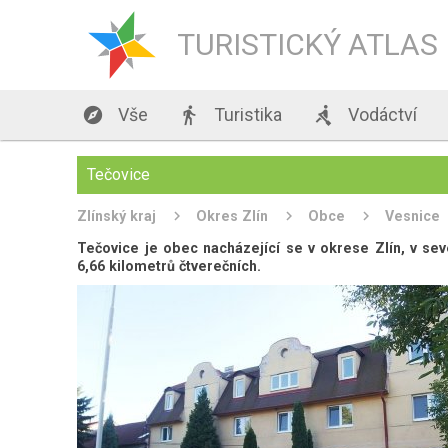
TURISTICKÝ ATLAS

Vše

Turistika

Vodáctví
Tečovice
Zlínský kraj
Okres Zlín
Obce
Vesnice
Tečovice je obec nacházející se v okrese Zlín, v sev
6,66 kilometrů čtverečních.