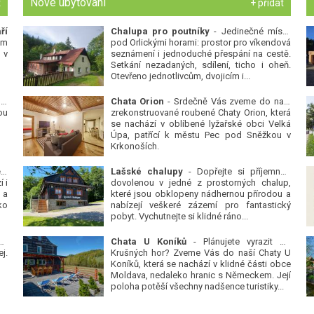
Nové ubytování
t
+ přidat
ří
Chalupa pro poutníky
- Jedinečné místo
ým
pod Orlickými horami: prostor pro víkendová
 v
seznámení i jednoduché přespání na cestě.
Setkání nezadaných, sdílení, ticho i oheň.
Otevřeno jednotlivcům, dvojicím i...
 v
Chata Orion
- Srdečně Vás zveme do naší
ou
zrekonstruované roubené Chaty Orion, která
se nachází v oblíbené lyžařské obci Velká
Úpa, patřící k městu Pec pod Sněžkou v
Krkonoších.
Platanová alej u pivovaru v Protivíně
-
Lašské chalupy
- Dopřejte si příjemnou
 i
dovolenou v jedné z prostorných chalup,
 a
které jsou obklopeny nádhernou přírodou a
ko
nabízejí veškeré zázemí pro fantastický
pobyt. Vychutnejte si klidné ráno...
se
Chata U Koníků
- Plánujete vyrazit do
j.
Krušných hor? Zveme Vás do naší Chaty U
Koníků, která se nachází v klidné části obce
Moldava, nedaleko hranic s Německem. Její
poloha potěší všechny nadšence turistiky...