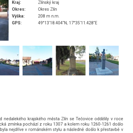
Kraj:
Zlínský kraj
Okres:
Okres Zlín
Výška:
208 m n.m.
GPS:
49°13'18.404"N, 17°35'11.428"E
d nedalekého krajského města Zlín se Tečovice oddělily v roce
storická zmínka pochází z roku 1307 a kolem roku 1260-1261
došlo
byla nejdříve v románském stylu a následně došlo k přestavbě v