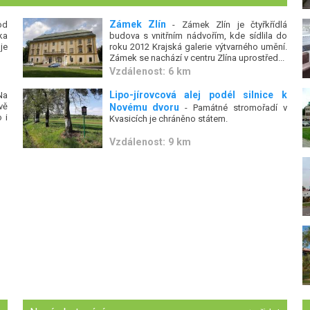
Zámek Zlín
od
- Zámek Zlín je čtyřkřídlá
ka
budova s vnitřním nádvořím, kde sídlila do
je
roku 2012 Krajská galerie výtvarného umění.
Zámek se nachází v centru Zlína uprostřed...
Vzdálenost: 6 km
Lipo-jírovcová alej podél silnice k
Na
vě
Novému dvoru
- Památné stromořadí v
 i
Kvasicích je chráněno státem.
Vzdálenost: 9 km