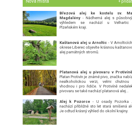
Nová místa
+ přida
Březová alej ke kostelu sv. Ma
Magdalény
- Nádherná alej s působiv
výhledem se nachází u Velhartic
Plzeňském kraji.
Kaštanová alej u Arnoltic
- V Arnolticích
okrese Liberec objevíte krásnou kaštanov
alej památných stromů.
Platan Protivín je známé pivo, značka nabízí
nealkoholickou verzi, velmi chutnou
vhodnou i pro řidiče. V Protivíně nedale
pivovaru se také nachází platanová alej...
Alej k Pozorce
- U osady Pozorka 
nachází přibližně sto let stará smíšená ale
Je odtud krásný výhled do okolní krajiny.