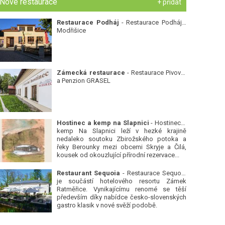
Nové restaurace
+ přidat
Restaurace Podháj
- Restaurace Podháj -
Modřišice
Zámecká restaurace
- Restaurace Pivovar
a Penzion GRASEL
Hostinec a kemp na Slapnici
- Hostinec a
kemp Na Slapnici leží v hezké krajině
nedaleko soutoku Zbirožského potoka a
řeky Berounky mezi obcemi Skryje a Čilá,
kousek od okouzlující přírodní rezervace...
Restaurant Sequoia
- Restaurace Sequoia
je součástí hotelového resortu Zámek
Ratměřice. Vynikajícímu renomé se těší
především díky nabídce česko-slovenských
gastro klasik v nové svěží podobě.