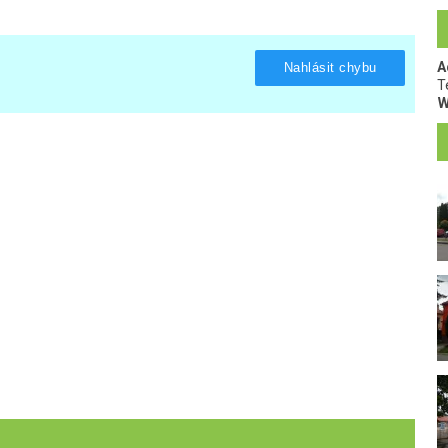
A
Nahlásit chybu
T
W