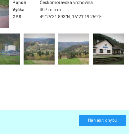
Pohoří:
Českomoravská vrchovina
Výška:
307 m n.m.
GPS:
49°25'31.893"N, 16°21'19.269"E
Nahlásit chybu