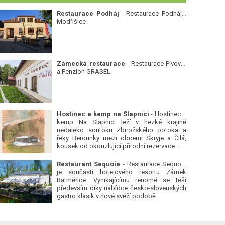
Restaurace Podháj
- Restaurace Podháj -
Modřišice
Zámecká restaurace
- Restaurace Pivovar
a Penzion GRASEL
Hostinec a kemp na Slapnici
- Hostinec a
kemp Na Slapnici leží v hezké krajině
nedaleko soutoku Zbirožského potoka a
řeky Berounky mezi obcemi Skryje a Čilá,
kousek od okouzlující přírodní rezervace...
Restaurant Sequoia
- Restaurace Sequoia
je součástí hotelového resortu Zámek
Ratměřice. Vynikajícímu renomé se těší
především díky nabídce česko-slovenských
gastro klasik v nové svěží podobě.