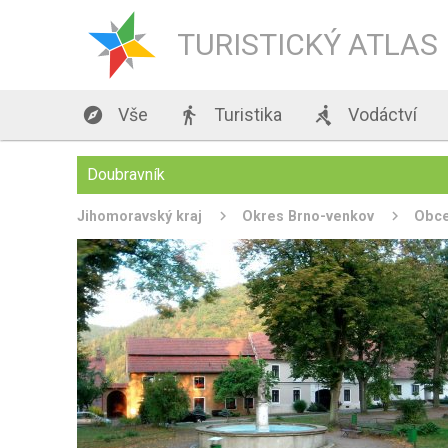
TURISTICKÝ ATLAS

Vše

Turistika

Vodáctví
Doubravník
Jihomoravský kraj
Okres Brno-venkov
Obc