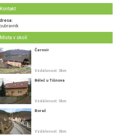
Kontakt
dresa:
oubravník
Místa v okolí
Černvír
Vzdálenost: 3km
Běleč u Tišnova
Vzdálenost: 3km
Borač
Vzdálenost: 3km