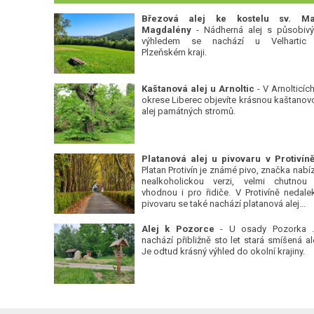
Březová alej ke kostelu sv. Ma
Magdalény
- Nádherná alej s působiv
výhledem se nachází u Velhartic
Plzeňském kraji.
Kaštanová alej u Arnoltic
- V Arnolticích
okrese Liberec objevíte krásnou kaštanov
alej památných stromů.
Platan Protivín je známé pivo, značka nabízí
nealkoholickou verzi, velmi chutnou
vhodnou i pro řidiče. V Protivíně nedale
pivovaru se také nachází platanová alej...
Alej k Pozorce
- U osady Pozorka 
nachází přibližně sto let stará smíšená ale
Je odtud krásný výhled do okolní krajiny.