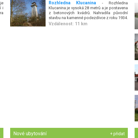
Rozhledna Klucanina
je
- Rozhledna
 i
Klucanina je vysoká 28 metrů a je postavena
ra
z betonových kvádrů. Nahradila původní
stavbu na kamenné podezdívce z roku 1934.
Vzdálenost: 11 km
Nové ubytování
t
+ přidat