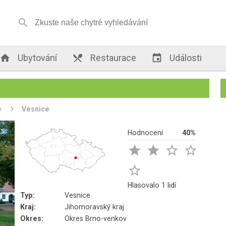


Ubytování

Restaurace

Události
e
Vesnice
Hodnocení
40%





Hlasovalo 1 lidí
Typ:
Vesnice
Kraj:
Jihomoravský kraj
Okres:
Okres Brno-venkov