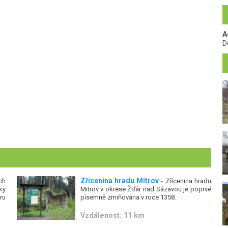
A
D
Zřícenina hradu Mitrov
ch
- Zřícenina hradu
ky
Mitrov v okrese Žďár nad Sázavou je poprvé
ru
písemně zmiňována v roce 1358.
Vzdálenost: 11 km