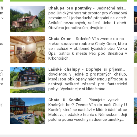
ří
Chalupa pro poutníky
- Jedinečné místo
ým
pod Orlickými horami: prostor pro víkendová
 v
seznámení i jednoduché přespání na cestě.
Setkání nezadaných, sdílení, ticho i oheň.
Otevřeno jednotlivcům, dvojicím i...
 v
Chata Orion
- Srdečně Vás zveme do naší
ou
zrekonstruované roubené Chaty Orion, která
se nachází v oblíbené lyžařské obci Velká
Úpa, patřící k městu Pec pod Sněžkou v
Krkonoších.
Platanová alej u pivovaru v Protivíně
-
Lašské chalupy
- Dopřejte si příjemnou
 i
dovolenou v jedné z prostorných chalup,
 a
které jsou obklopeny nádhernou přírodou a
ko
nabízejí veškeré zázemí pro fantastický
pobyt. Vychutnejte si klidné ráno...
se
Chata U Koníků
- Plánujete vyrazit do
j.
Krušných hor? Zveme Vás do naší Chaty U
Koníků, která se nachází v klidné části obce
Moldava, nedaleko hranic s Německem. Její
poloha potěší všechny nadšence turistiky...