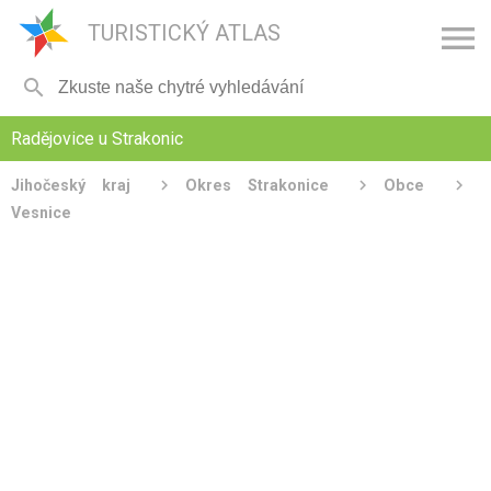

TURISTICKÝ ATLAS

Radějovice u Strakonic
Jihočeský kraj
Okres Strakonice
Obce
Vesnice