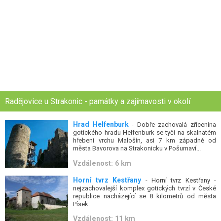
Radějovice u Strakonic - památky a zajímavosti v okolí
Hrad Helfenburk
- Dobře zachovalá zřícenina
gotického hradu Helfenburk se tyčí na skalnatém
hřebeni vrchu Malošín, asi 7 km západně od
města Bavorova na Strakonicku v Pošumaví...
Vzdálenost: 6 km
Horní tvrz Kestřany
- Horní tvrz Kestřany -
nejzachovalejší komplex gotických tvrzí v České
republice nacházející se 8 kilometrů od města
Písek.
Vzdálenost: 11 km