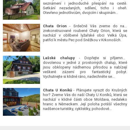
seznámení i jednoduché přespání na cestě.
Setkání nezadaných, sdílení, ticho i oheň.
Otevřeno jednotlivcům, dvojicím i skupinám...
Chata Orion
- Srdečně Vás zveme do naší
zrekonstruované roubené Chaty Orion, která se
nachází v oblíbené lyžařské obci Velká Úpa,
patřící k městu Pec pod Sněžkou v Krkonoších.
Lašské chalupy
- Dopřejte si příjemnou
dovolenou v jedné z prostorných chalup, které
jsou obklopeny nádhernou přírodou a nabízejí
veškeré zázemí pro fantastický pobyt.
Vychutnejte si klidné ráno, nadechněte se...
Chata U Koníků
- Plánujete vyrazit do Krušných
hor? Zveme Vás do naší Chaty U Koníků, která se
nachází v klidné části obce Moldava, nedaleko
hranic s Německem. Její poloha potěší všechny
nadšence turistiky, cyklistiky, pohodové...