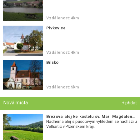
Vzdálenost: 4km
Pivkovice
Vzdálenost: 4km
Bílsko
Vzdálenost: 5km
Nová místa
+ přidat
Březová alej ke kostelu sv. Maří Magdalény
-
Nádherná alej s působivým výhledem se nachází u
Velhartic v Plzeňském kraji.