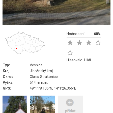
Hodnocení
60%





Hlasovalo 1 lidí
Typ:
Vesnice
Kraj:
Jihočeský kraj
Okres:
Okres Strakonice
Výška:
514 m n.m.
GPS:
49°11'8.106"N, 14°1'26.366"E