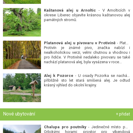
Kaštanová alej u Arnoltic
- V Arnolticích v
okrese Liberec objevíte krásnou kaštanovou alej
památných stromů.
Platanová alej u pivovaru v Protivíně
- Platan
Protivín je známé pivo, značka nabízí i
nealkoholickou verzi, velmi chutnou a vhodnou i
pro řidiče. V Protivíně nedaleko pivovaru se také
nachází platanová alej, byla vysázena v roce...
Alej k Pozorce
- U osady Pozorka se nachází
přibližně sto let stará smíšená alej. Je odtud
krásný výhled do okolní krajiny.
Nové ubytování
+ přidat
Chalupa pro poutníky
- Jedinečné místo pod
Orlickými horami: prostor pro víkendová